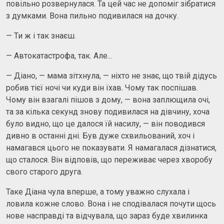
повільно розвернулася. Та цей час не допоміг зібратися
з думками. Вона пильно подивилася на дочку.
— Ти ж і так знаєш.
— Автокатастрофа, так. Але...
— Діано, — мама зітхнула, — ніхто не знає, що твій дідусь
робив тієї ночі чи куди він їхав. Чому так поспішав.
Чому він взагалі пішов з дому, — вона заплющила очі,
та за кілька секунд знову подивилася на дівчину, хоча
було видно, що це далося їй насилу, — він поводився
дивно в останні дні. Був дуже схвильований, хоч і
намагався цього не показувати. Я намагалася дізнатися,
що сталося. Він відповів, що переживає через хворобу
свого старого друга.
Таке Діана чула вперше, а тому уважно слухала і
ловила кожне слово. Вона і не сподівалася почути щось
нове насправді та відчувала, що зараз буде хвилинка