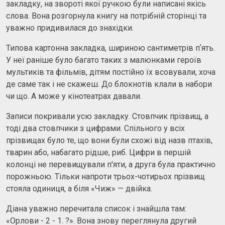
закладку, на звороті якої ручкою були написані якісь
слова. Вона розгорнула книгу на потрібній сторінці та
уважно придивилася до знахідки.
Типова картонна закладка, шириною сантиметрів пʼять.
У неї раніше було багато таких з малюнками героїв
мультиків та фільмів, дітям постійно їх всовували, хоча
де саме так і не скажеш. До блокнотів клали в набори
чи що. А може у кінотеатрах давали.
Записи покривали усю закладку. Стовпчик прізвищ, а
тоді два стовпчики з цифрами. Спільного у всіх
прізвищах було те, що вони були схожі від назв птахів,
тварин або, набагато рідше, риб. Цифри в першій
колонці не перевищували п'яти, а друга була практично
порожньою. Тільки напроти трьох-чотирьох прізвищ
стояла одиниця, а біля «Чиж» — двійка.
Діана уважно перечитала список і знайшла там:
«Орлови - 2 - 1. ?». Вона знову переглянула другий