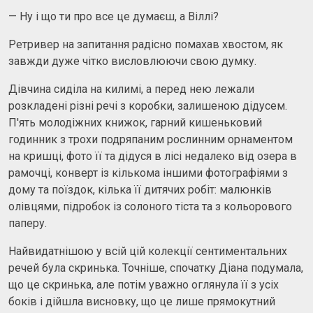
— Ну і що ти про все це думаєш, а Віллі?
Ретривер на запитання радісно помахав хвостом, як
завжди дуже чітко висловлюючи свою думку.
Дівчина сиділа на килимі, а перед нею лежали
розкладені різні речі з коробки, залишеною дідусем.
П'ять молодіжних книжок, гарний кишеньковий
годинник з трохи подряпаним рослинним орнаментом
на кришці, фото її та дідуся в лісі недалеко від озера в
рамочці, конверт із кількома іншими фотографіями з
дому та поїздок, кілька її дитячих робіт: малюнків
олівцями, підробок із солоного тіста та з кольорового
паперу.
Найвидатнішою у всій цій колекції сентиментальних
речей була скринька. Точніше, спочатку Діана подумала,
що це скринька, але потім уважно оглянула її з усіх
боків і дійшла висновку, що це лише прямокутний