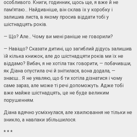
особливого. Книги, годинник, щось ще, я вже й не
пам'ятаю... Найдивніше, він склав їх у коробку і
залишив листа, в якому просив віддати тобі у
шістнадцять років.
— Що? Але... Чому ви мені раніше не говорили?
— Навіщо? Сказати дитині, що загиблий дідусь залишив
їй кілька книжок, але до шістнадцяти років ми їх не
віддамо? Вибач, я не хотіла так говорити, — побачивши,
як Діана опустила очі й знітилася, вона додала, —
знаєш... Я не уявляю, що б ти хотіла дізнатися і чому
саме зараз, але може ті речі допоможуть. Адже тобі
вже майже шістнадцять, це не буде великим
порушенням.
Діана вдячно усміхнулася, але хвилювання не тільки не
зникло, а навпаки збільшилося.
* * *