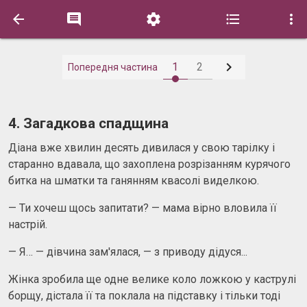






1
2
Попередня частина
4. Загадкова спадщина
Діана вже хвилин десять дивилася у свою тарілку і
старанно вдавала, що захоплена розрізанням курячого
битка на шматки та ганянням квасолі виделкою.
— Ти хочеш щось запитати? — мама вірно вловила її
настрій.
— Я… — дівчина зам'ялася, — з приводу дідуся...
Жінка зробила ще одне велике коло ложкою у каструлі
борщу, дістала її та поклала на підставку і тільки тоді