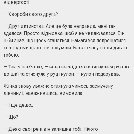
відвертості.
— Хвороби свого друга?
— Друг дитинства. Але це була неправда, мені так
здалося. Просто відмовка, щоб я не хвилювалася. Він
ніби знав, що щось станеться. Намагався попрощатися,
хоч тоді ми цього не розуміли. Багато часу проводив із
тобою.
— Так, я пам'ятаю, — вона несвідомо потягнулася рукою
до шиї та стиснула у руці кулон, — кулон подарував.
Жінка знову уважно оглянула чимось засмучену
дівчину і, наважившись, вимовила:
— І ще дещо...
— Що?
— Деякі свої речі він залишив тобі. Нічого