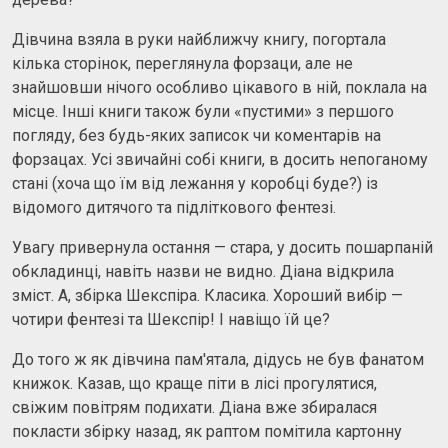
Дівчина взяла в руки найближчу книгу, погортала
кілька сторінок, переглянула форзаци, але не
знайшовши нічого особливо цікавого в ній, поклала на
місце. Інші книги також були «пустими» з першого
погляду, без будь-яких записок чи коментарів на
форзацах. Усі звичайні собі книги, в досить непоганому
стані (хоча що їм від лежання у коробці буде?) із
відомого дитячого та підліткового фентезі.
Увагу привернула остання — стара, у досить пошарпаній
обкладинці, навіть назви не видно. Діана відкрила
зміст. А, збірка Шекспіра. Класика. Хороший вибір —
чотири фентезі та Шекспір! І навіщо їй це?
До того ж як дівчина пам'ятала, дідусь не був фанатом
книжок. Казав, що краще піти в лісі прогулятися,
свіжим повітрям подихати. Діана вже збиралася
покласти збірку назад, як раптом помітила картонну