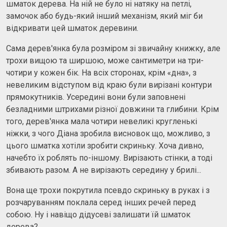
шматок дерева. На ній не було ні натяку на петлі,
замочок або будь-який інший механізм, який міг би
відкривати цей шматок деревини.
Сама дерев'янка була розміром зі звичайну книжку, але
трохи вищою та ширшою, може сантиметри на три-
чотири у кожен бік. На всіх сторонах, крім «дна», з
невеликим відступом від краю були вирізані контури
прямокутників. Усередині вони були заповнені
безладними штрихами різної довжини та глибини. Крім
того, дерев'янка мала чотири невеликі кругленькі
ніжки, з чого Діана зробила висновок що, можливо, з
цього шматка хотіли зробити скриньку. Хоча дивно,
начебто їх роблять по-іншому. Вирізають стінки, а тоді
збивають разом. А не вирізають середину у брилі...
Вона ще трохи покрутила псевдо скриньку в руках і з
розчаруванням поклала серед інших речей перед
собою. Ну і навіщо дідусеві залишати їй шматок
дерева?