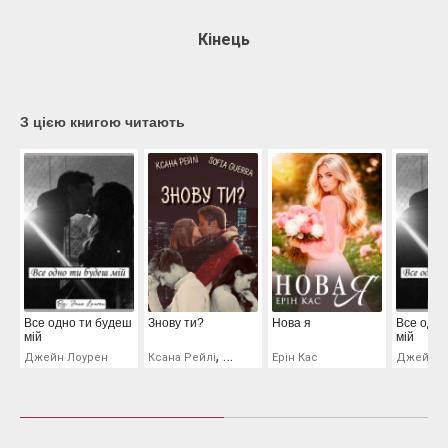
Кінець
З цією книгою читають
Все одно ти будеш
Знову ти?
Нова я
Все одно
мій
мій
,
Джейн Лоурен
Ксана Рейлі
Софія Гуерра
Ерін Кас
Джейн Л