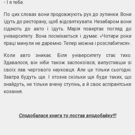
- І я тебе.
По цих словах вони продовжують рух до зупинки. Вони
їдуть до ресторану, щоб відсвяткувати. Незабаром вони
сідають до авто і їдуть. Марія повертає погляд до
університету. Вона посміхається і думає: «Чотири роки
праці минули не даремно. Тепер можна і розслабитися».
Коли авто зникає. Біля університету стає тихо.
Здавалося, він ніби також заспокоївся, випустивши зі
своїх лав чергового науковця. Але це тільки сьогодні.
Завтра будуть ще. І хтозна скільки ще буде таких, що
знайдуть, не тільки вчену ступінь, а й своє аспірантське
кохання.
Сподобалася книга то постав вподобайку!!!