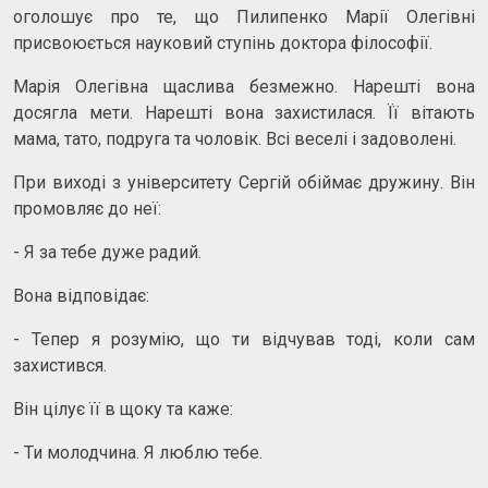
оголошує про те, що Пилипенко Марії Олегівні
присвоюється науковий ступінь доктора філософії.
Марія Олегівна щаслива безмежно. Нарешті вона
досягла мети. Нарешті вона захистилася. Її вітають
мама, тато, подруга та чоловік. Всі веселі і задоволені.
При виході з університету Сергій обіймає дружину. Він
промовляє до неї:
- Я за тебе дуже радий.
Вона відповідає:
- Тепер я розумію, що ти відчував тоді, коли сам
захистився.
Він цілує її в щоку та каже:
- Ти молодчина. Я люблю тебе.