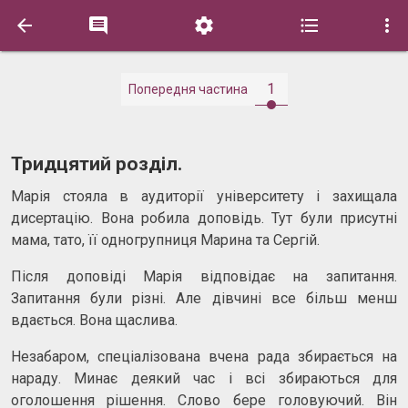





1
Попередня частина
Тридцятий розділ.
Марія стояла в аудиторії університету і захищала
дисертацію. Вона робила доповідь. Тут були присутні
мама, тато, її одногрупниця Марина та Сергій.
Після доповіді Марія відповідає на запитання.
Запитання були різні. Але дівчині все більш менш
вдається. Вона щаслива.
Незабаром, спеціалізована вчена рада збирається на
нараду. Минає деякий час і всі збираються для
оголошення рішення. Слово бере головуючий. Він