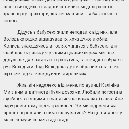
нього виходило складати невеликі моделі різного
транспорту: трактори, літаки, машини... та багато чого
іншого.
Дідусь з бабусею жили неподалік від них, але
Володька рідко відвідував їх, хоча дуже любив.
Колись, знаходячись в гостях у дідуся з бабусею, він
знайшов скриньку з різними цікавими речами, але
дідусь не дав навіть їх торкнутись, та швидко забрав з
рук Володьки. Тоді Володька дуже образився та з тих
пір став рідко відвідувати стареньких.
Жив він недалеко від мене, по вулиці Калініна.
Ми з ним в дитинстві були друзями. Любили пограти в
футбол з хлопцями, покататися на ковзанах і санях. Але
пару років тому щось трапилось. Чи ми підросли, чи
просто перестали з ним спілкуватись? На це питання, у
мене чомусь не має відповіді.