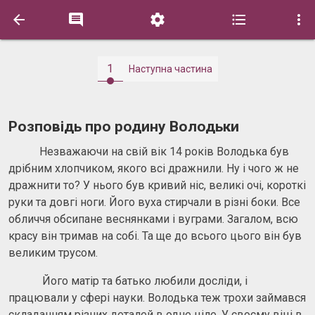





1
Наступна частина
Розповідь про родину Володьки
Незважаючи на свій вік 14 років Володька був
дрібним хлопчиком, якого всі дражнили. Ну і чого ж не
дражнити то? У нього був кривий ніс, великі очі, короткі
руки та довгі ноги. Його вуха стирчали в різні боки. Все
обличчя обсипане веснянками і вуграми. Загалом, всю
красу він тримав на собі. Та ще до всього цього він був
великим трусом.
Його матір та батько любили досліди, і
працювали у сфері науки. Володька теж трохи займався
складанням різних деталей в одне ціле. У своєму віці в