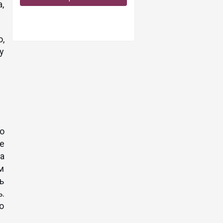
,
,
у
о
е
та
їм
ь
.
о