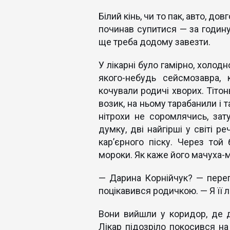
Білий кінь, чи то пак, авто, до
починав супитися — за годину
ще треба додому завезти.
У лікарні було гамірно, холод
якого-небудь сейсмозавра, 
кочували родичі хворих. Тіто
возик, на ньому тарабанили і 
нітрохи не соромлячись, зат
думку, дві найгірші у світі ре
кар’єрного піску. Через той
мороки. Як каже його мачуха-м
— Дарина Корнійчук? — перепи
поцікавився родичкою. — Я її лі
Вони вийшли у коридор, де до
Лікар підозріло покосився на