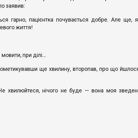
ало заявив:
ься гарно, пацієнтка почувається добре. Але ще, я
тевого життя!
и мовити, при ділі…
 пометикувавши ще хвилину, второпав, про що йшлося
 Не хвилюйтеся, нічого не буде — вона моя зведен