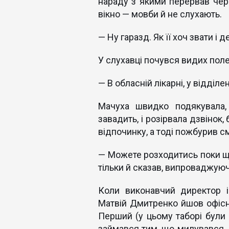
нараду з якими перервав чере
вікно — мовби й не слухають.
— Ну гаразд. Як її хоч звати і 
У слухавці почувся видих пол
— В обласній лікарні, у відділен
Мачуха швидко подякувала,
завадить, і розірвала дзвінок,
відпочинку, а тоді пожбурив см
— Можете розходитись поки що
тільки й сказав, випроваджуючи
Коли виконавчий директор і
Матвій Дмитренко йшов офісн
Перший (у цьому таборі були 
займався тим, що милувався. Д