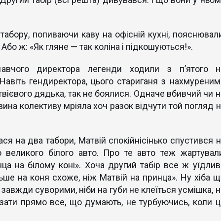
табору, попиваючи каву на офісній кухні, пояснювали
 Або ж: «Як гляне — так коліна і підкошуються!».
авчого директора легенди ходили з п’ятого н
Навіть гендиректора, цього стариганя з нахмуреним
вієвого дядька, так не боялися. Одначе вбивчий чи н
вина колективу мріяла хоч разок відчути той погляд н
ся на два табори, Матвій спокійнісінько спустився н
о великого білого авто. Про те авто теж жартували
а на білому коні». Хоча другий табір все ж уїдлив
ьше на коня схоже, ніж Матвій на принца». Ну хіба щ
завжди суворими, ніби на губи не клеїться усмішка, н
казати прямо все, що думають, не турбуючись, коли ц