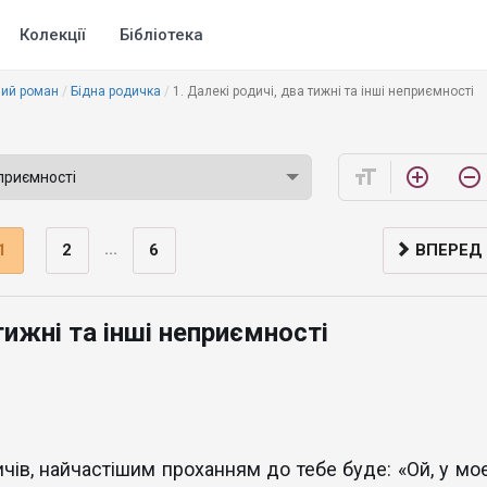
Колекції
Бібліотека
ий роман
Бідна родичка
1. Далекі родичі, два тижні та інші неприємності
format_size
add_circle_outline
remove_circle_outline
...
1
2
6
ВПЕРЕД
тижні та інші неприємності
чів, найчастішим проханням до тебе буде: «Ой, у моє