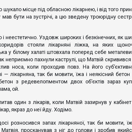
вго шукало місце під обласною лікарнею, і від того при
 мав бути на зустрічі, а цю зведену троюрідну сестр
но і неестетично. Уздовж широких і безкінечних, як ши
коридорів стояли лікарняні ліжка, на яких щоноч
нька у білому халаті штовхала поперед себе металеви
так неприємно пахнули каструлі, що Матвій скривився і
улив носа, коли проходив повз. На його суб’єктивн
чі — лікарняна, так би мовити, їжа і неякісний бетон
 бетон з редевелопментом двох об’єктів зараз куп
ама, ой.
тав один з лікарів, коли Матвій зазирнув у кабінет 
кар, якраз до неї йду. Ходімо.
сі розносився запах лікарняної, так би мовити, їжі
 Матвія, просканував з ніг до голови і зробив якийс