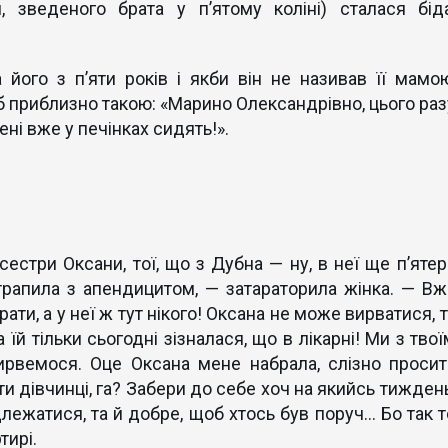
и, зведеного брата у п’ятому коліні) сталася біда
його з п’яти років і якби він не називав її мамою
 б приблизно такою: «Марино Олександрівно, цього раз
ені вже у печінках сидять!».
естри Оксани, тої, що з Дубна — ну, в неї ще п’ятер
трапила з апендицитом, — затараторила жінка. — Вж
ати, а у неї ж тут нікого! Оксана не може вирватися, 
 їй тільки сьогодні зізналася, що в лікарні! Ми з тво
ирвемося. Оце Оксана мене набрала, слізно просит
 дівчинці, га? Забери до себе хоч на якийсь тиждень
длежатися, та й добре, щоб хтось був поруч… Бо так т
тирі.