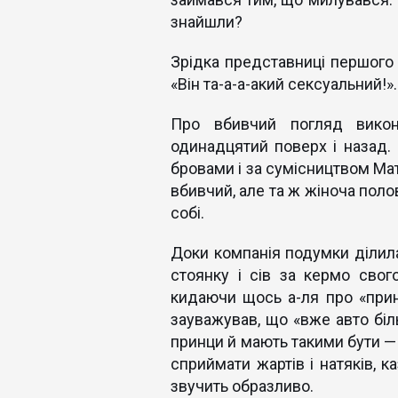
знайшли?
Зрідка представниці першого 
«Він та-а-а-акий сексуальний!».
Про вбивчий погляд викон
одинадцятий поверх і назад. 
бровами і за сумісництвом Мат
вбивчий, але та ж жіноча поло
собі.
Доки компанія подумки ділила
стоянку і сів за кермо свог
кидаючи щось а-ля про «принц
зауважував, що «вже авто біл
принци й мають такими бути — 
сприймати жартів і натяків, 
звучить образливо.