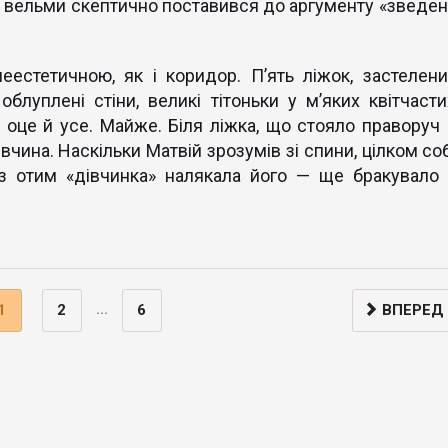
ар вельми скептично поставився до аргументу «зведен
естетичною, як і коридор. П’ять ліжок, застелени
блуплені стіни, великі тітоньки у м’яких квітчасти
— оце й усе. Майже. Біля ліжка, що стояло праворуч 
вчина. Наскільки Матвій зрозумів зі спини, цілком соб
 з отим «дівчинка» налякала його — ще бракувало 
...
1
2
6
ВПЕРЕД