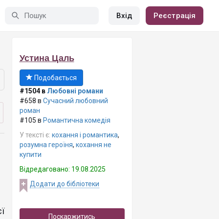
Вхід
Реєстрація
Устина Цаль
Подобається
#1504 в
Любовні романи
#658 в
Сучасний любовний
роман
#105 в
Романтична комедія
У тексті є:
кохання і романтика
,
розумна героїня
,
кохання не
купити
Відредаговано: 19.08.2025
Додати до бібліотеки
ї
Поскаржитись