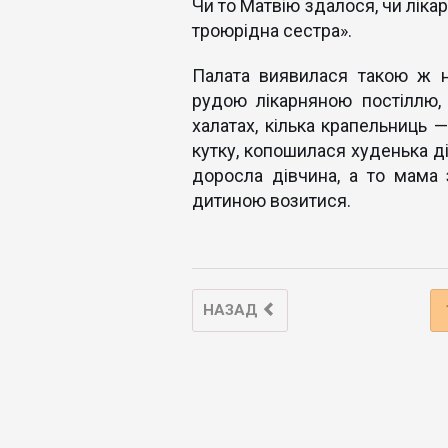
Чи то Матвію здалося, чи лік
троюрідна сестра».
Палата виявилася такою ж не
рудою лікарняною постіллю, о
халатах, кілька крапельниць 
кутку, копошилася худенька ді
доросла дівчина, а то мама
дитиною возитися.
НАЗАД