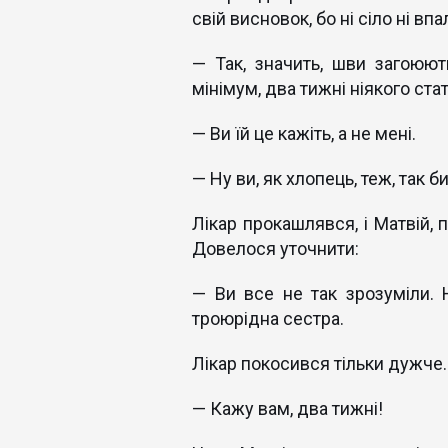
свій висновок, бо ні сіло ні вп
— Так, значить, шви загоюют
мінімум, два тижні ніякого ста
— Ви їй це кажіть, а не мені.
— Ну ви, як хлопець, теж, так б
Лікар прокашлявся, і Матвій,
Довелося уточнити:
— Ви все не так зрозуміли.
троюрідна сестра.
Лікар покосився тільки дужче.
— Кажу вам, два тижні!