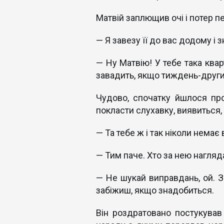
Матвій заплющив очі і потер п
— Я завезу її до вас додому і 
— Ну Матвію! У тебе така квар
завадить, якщо тиждень-друг
Чудово, спочатку йшлося про
покласти слухавку, виявиться,
— Та тебе ж і так ніколи немає
— Тим паче. Хто за нею нагляд
— Не шукай виправдань, ой. З
забіжиш, якщо знадобиться.
Він роздратовано постукував 