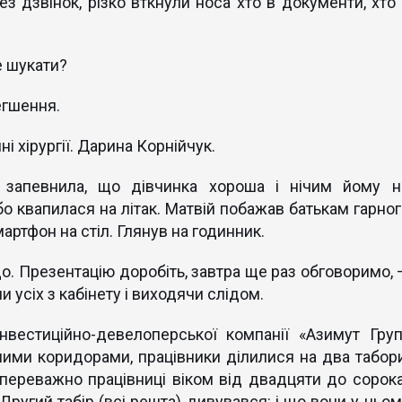
з дзвінок, різко вткнули носа хто в документи, хто 
де шукати?
егшення.
ні хірургії. Дарина Корнійчук.
 запевнила, що дівчинка хороша і нічим йому н
 бо квапилася на літак. Матвій побажав батькам гарно
артфон на стіл. Глянув на годинник.
. Презентацію доробіть, завтра ще раз обговоримо, 
 усіх з кабінету і виходячи слідом.
нвестиційно-девелоперської компанії «Азимут Груп
ими коридорами, працівники ділилися на два табори
переважно працівниці віком від двадцяти до сорока
ругий табір (всі решта) дивувався: і що вони у ньом