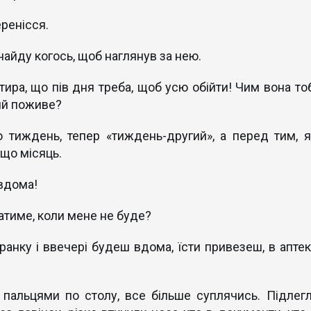
еренісся.
знайду когось, щоб наглянув за нею.
тира, що пів дня треба, щоб усю обійти! Чим вона тоб
ий поживе?
 тиждень, тепер «тиждень-другий», а перед тим, я
 що місяць.
 вдома!
атиме, коли мене не буде?
ранку і ввечері будеш вдома, їсти привезеш, в аптек
пальцями по столу, все більше суплячись. Підлеглі