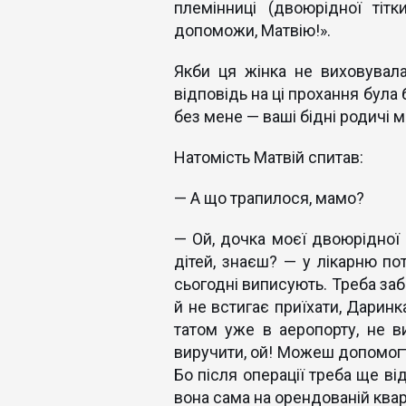
племінниці (двоюрідної тітк
допоможи, Матвію!».
Якби ця жінка не виховувала 
відповідь на ці прохання була
без мене — ваші бідні родичі м
Натомість Матвій спитав:
— А що трапилося, мамо?
— Ой, дочка моєї двоюрідної с
дітей, знаєш? — у лікарню по
сьогодні виписують. Треба забр
й не встигає приїхати, Даринка
татом уже в аеропорту, не в
виручити, ой! Можеш допомогти
Бо після операції треба ще ві
вона сама на орендованій квар