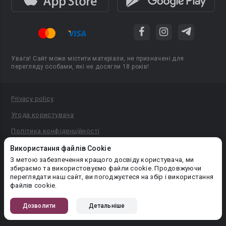
Увага! Сайт може містити матеріали, не призначені для
перегляду особами, які не досягли 18 років!
Privacy policy
Угода користувача
Політика конфіденційності
Правила публікації авторського контенту
Використання файлів Cookie
З метою забезпечення кращого досвіду користувача, ми
PR-вiддiл: pr@booknet.com
збираємо та використовуємо файли cookie. Продовжуючи
переглядати наш сайт, ви погоджуєтеся на збір і використання
файлів cookie.
© 2026 Booknet. Всі права захищено.
Narva mnt 5, Tallinn 10117, Естонія
Дозволити
Детальніше