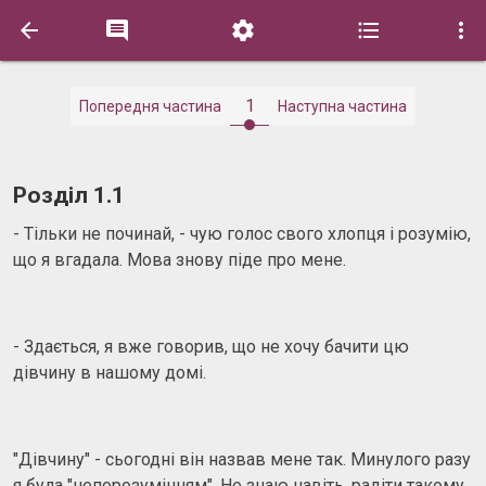





1
Попередня частина
Наступна частина
Розділ 1.1
- Тільки не починай, - чую голос свого хлопця і розумію,
що я вгадала. Мова знову піде про мене.
- Здається, я вже говорив, що не хочу бачити цю
дівчину в нашому домі.
"Дівчину" - сьогодні він назвав мене так. Минулого разу
я була "непорозумінням". Не знаю навіть, радіти такому