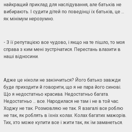
найкращий приклад для наслідування, але батьків не
вибирають. І судити дітей по поведінці їх батьків, це ...
як мінімум нерозумно.
- З її репутацією все чудово, і якщо на те пішло, то моя
справа з ким мені зустрічатися. Перестань влазити в
наші відносини.
Адже це ніколи не закінчиться? Його батько завжди
буде приходити й говорити, що я не пара його синові.
Що я недостатньо красива. Недостатньо багата.
Недостатньо ... все. Народилася не там і не в той час.
Ходжу не так. Розмовляю не так. Я взагалі все роблю
не так, як роблять в їхніх колах. Колах багатих мажорів.
Тих, хто може купити все і жити так, як їм заманеться.