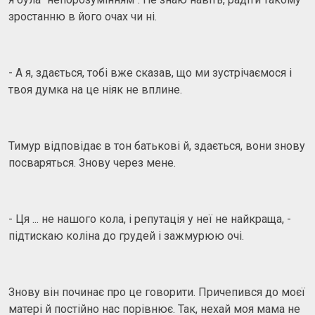
зростанню в його очах чи ні.
- А я, здається, тобі вже сказав, що ми зустрічаємося і
твоя думка на це ніяк не вплине.
Тимур відповідає в тон батькові й, здається, вони знову
посваряться. Знову через мене.
- Ця ... не нашого кола, і репутація у неї не найкраща, -
підтискаю коліна до грудей і зажмурюю очі.
Знову він починає про це говорити. Причепився до моєї
матері й постійно нас порівнює. Так, нехай моя мама не