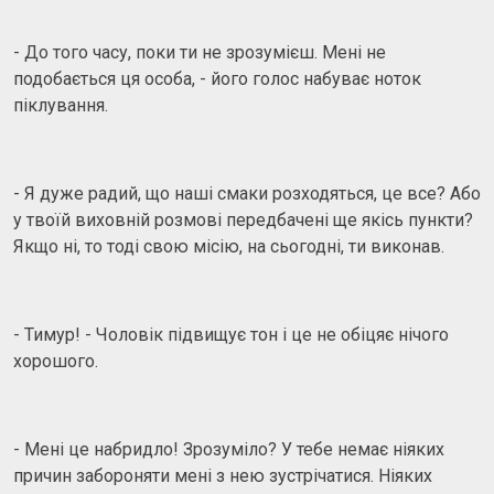
- До того часу, поки ти не зрозумієш. Мені не
подобається ця особа, - його голос набуває ноток
піклування.
- Я дуже радий, що наші смаки розходяться, це все? Або
у твоїй виховній розмові передбачені ще якісь пункти?
Якщо ні, то тоді свою місію, на сьогодні, ти виконав.
- Тимур! - Чоловік підвищує тон і це не обіцяє нічого
хорошого.
- Мені це набридло! Зрозуміло? У тебе немає ніяких
причин забороняти мені з нею зустрічатися. Ніяких