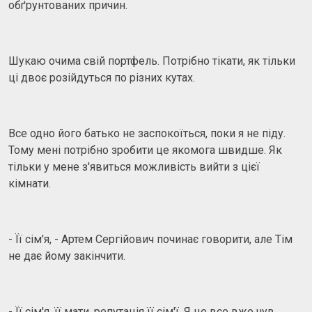
обґрунтованих причин.
Шукаю очима свій портфель. Потрібно тікати, як тільки
ці двоє розійдуться по різних кутах.
Все одно його батько не заспокоїться, поки я не піду.
Тому мені потрібно зробити це якомога швидше. Як
тільки у мене з'явиться можливість вийти з цієї
кімнати.
- Її сім'я, - Артем Сергійович починає говорити, але Тім
не дає йому закінчити.
- Її сім'я, її мати, репутація її сім'ї. Я це все вже чув.