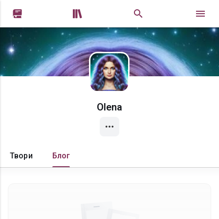


Olena
Твори
Блог