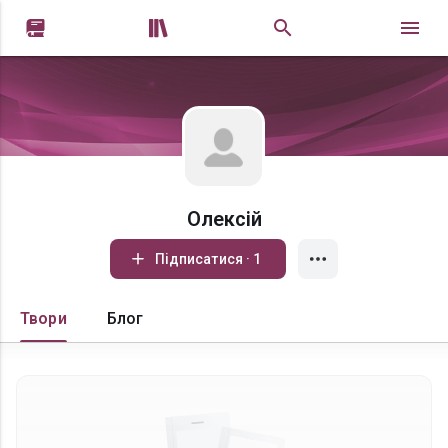


Олексій
Підписатися · 1
Твори
Блог