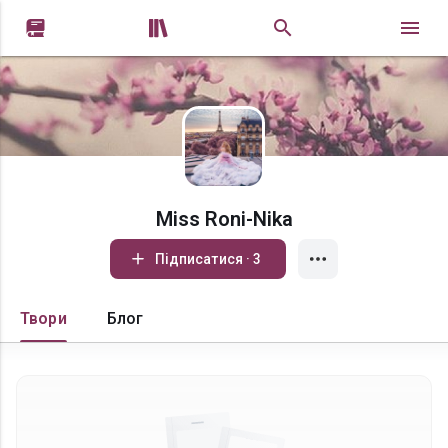


Miss Roni-Nika
Підписатися · 3
Твори
Блог