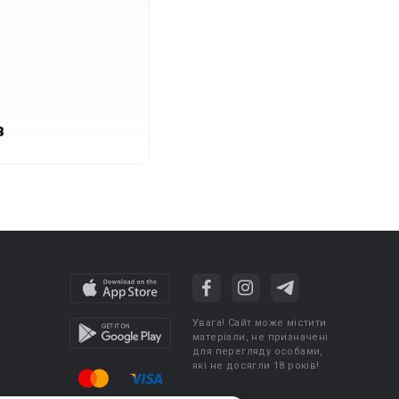
в
Увага! Сайт може містити
матеріали, не призначені
для перегляду особами,
які не досягли 18 років!