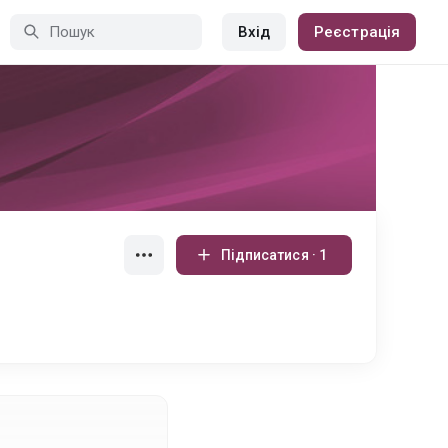
Вхід
Реєстрація
Підписатися · 1