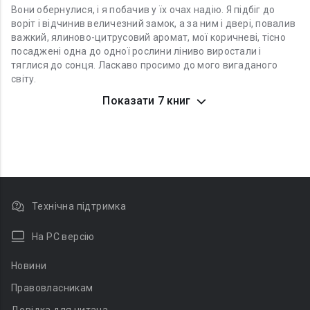
Вони обернулися, і я побачив у їх очах надію. Я підбіг до
воріт і відчинив величезний замок, а за ним і двері, повалив
важкий, ялиново-цитрусовий аромат, мої коричневі, тісно
посаджені одна до одної рослини ліниво виростали і
тяглися до сонця. Ласкаво просимо до мого вигаданого
світу.
Показати 7 книг
Технічна підтримка
На PC версію
Новини
Правовласникам