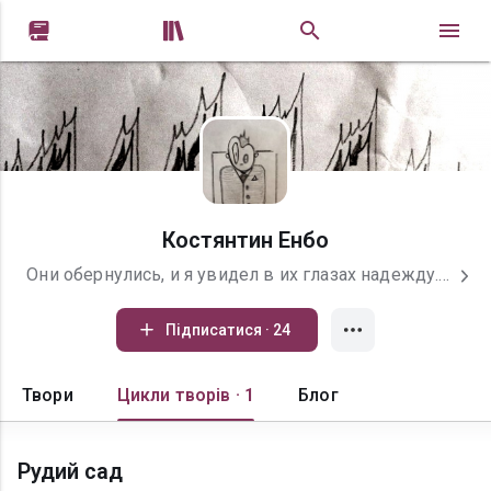


Костянтин Енбо
Они обернулись, и я увидел в их глазах надежду. Я подбежал к воротам и открыл огромный навесной замок, а за ним и двери, повалил тяжелый, елово-цитрусовый аромат, мои коричневые, тесно посаженые друг к другу растения лениво произрастали и тянулись к солнцу. Добро пожаловать в мой выдуманный мир.
Підписатися · 24
Твори
Цикли творів · 1
Блог
Рудий сад