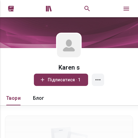


Karen s
Підписатися · 1
Твори
Блог