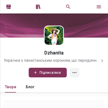


Dzhanita
Українка з пакистанським корінням, що періодично проявляє себе в екзотичних танцях. Періодично вправляюся у написанні віршів і вчуся дихати світом, що мене оточує. Обожнюю творчість Б.-І. Антонича, Г. Чубая та Ю. Андруховича.
Підписатися
Твори
Блог