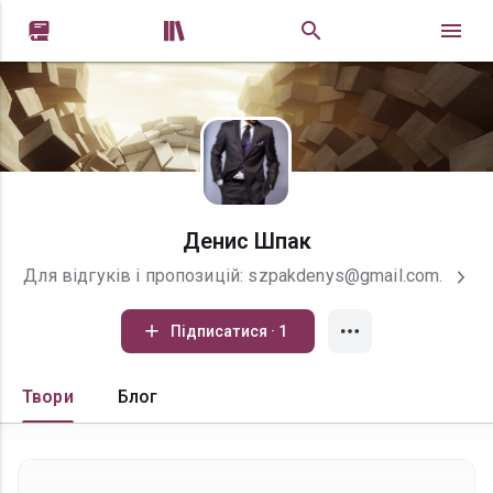


Денис Шпак
Для відгуків і пропозицій: szpakdenys@gmail.com.
Підписатися · 1
Твори
Блог