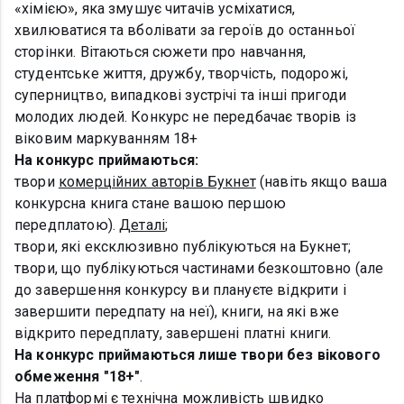
«хімією», яка змушує читачів усміхатися,
хвилюватися та вболівати за героїв до останньої
сторінки. Вітаються сюжети про навчання,
студентське життя, дружбу, творчість, подорожі,
суперництво, випадкові зустрічі та інші пригоди
молодих людей. Конкурс не передбачає творів із
віковим маркуванням 18+
На конкурс приймаються:
твори
комерційних авторів Букнет
(навіть якщо ваша
конкурсна книга стане вашою першою
передплатою).
Деталі
;
твори, які ексклюзивно публікуються на Букнет;
твори, що публікуються частинами безкоштовно (але
до завершення конкурсу ви плануєте відкрити і
завершити передпату на неї), книги, на які вже
відкрито передплату, завершені платні книги.
На конкурс приймаються лише твори без вікового
обмеження "18+"
.
На платформі є технічна можливість швидко