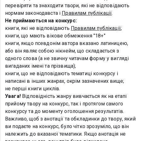
перевіряти та знаходити твори, які не відповідають
нормам законодавста і
Правилам публікації
.
Не приймаються на конкурс:
книги, які не відповідають
Правилам публікації
;
книги, що мають вікове обмеження "18+"
книги, якщо псевдонім автора вказано латиницею,
або він являє собою нікнейм, що складається з
одного слова (а не звичну читачам форму у вигляді
вигаданих імені та прізвища);
книги, що не відповідають тематиці конкурсу і
написані в інших жанрах, окрім зазначених вище;
не перші книги циклів.
Увага!
Відповідність жанру вивчається як на етапі
прийому твору на конкурс, так і протягом самого
конкурсу та до моменту оголошення результатів.
Важливо, щоб з анотації та обкладинки до твору, який
ви подаєте на конкурс, було чітко зрозуміло, що він
належить до вказаної тематики. Якщо анотація не