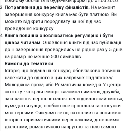
повному обсязі та в будь-якій формі до 01.06.2026.
Потрапляння до переліку фіналістів.
На момент
завершення конкурсу книга має бути платною. Ви
можете відкрити передплату на неї під час
проведення конкурсу.
Книга повинна оновлюватись регулярно і бути
цікава читачам.
Оновлення книги під час публікації
до її завершення проводились не рідше раз у 5 днів
на розмір не менше 500 символів.
Вимоги до тематики
Історія, що подана на конкурс, обов'язково повинна
належати до одного з цих напрямів: Підліткова/
Молодіжна проза, або Романтична комедія. У центрі
сюжету - яскраві емоції, взаємна симпатія, дружба,
закоханість, перше кохання, несподівані знайомства,
кумедні ситуації, особистісне зростання та стосунки
між героями. Очікуємо легкі, захопливі та позитивні
історії з харизматичними персонажами, дотепними
діалогами, романтичною напругою та тією самою