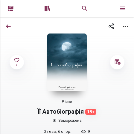


2
Різне
Її Автобіографія
18+
Заморожена
2 глав, 6 стор.
9