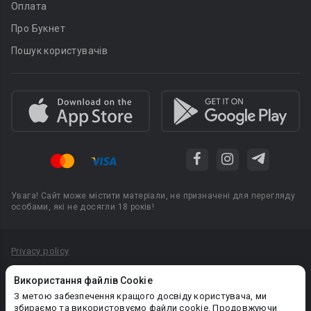
Оплата
Про Букнет
Пошук користувачів
Увага! Сайт може містити матеріали, не призначені для перегляду
особами, які не досягли 18 років!
Privacy policy
Угода користувача
Використання файлів Cookie
Політика конфіденційності
З метою забезпечення кращого досвіду користувача, ми
збираємо та використовуємо файли cookie. Продовжуючи