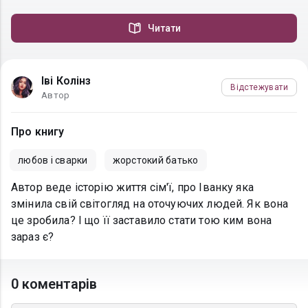
Читати
Іві Колінз
Відстежувати
Автор
Про книгу
любов і сварки
жорстокий батько
Автор веде історію життя сім'ї, про Іванку яка
змінила свій світогляд на оточуючих людей. Як вона
це зробила? І що її заставило стати тою ким вона
зараз є?
0 коментарів