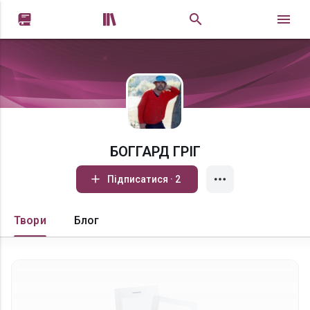


БОГГАРД ГРIГ
Підписатися · 2
Твори
Блог