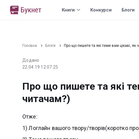
Книги
Конкурси
Блоги
Головна
Блоги
Про що пишете та які теми вам цікаві, як 
Додано
22.04.19 12:07:25
Про що пишете та які те
читачам?)
Отже:
1) Логлайн вашого твору/творів(коротко про