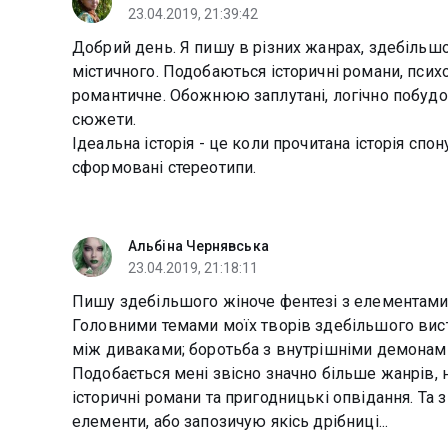
23.04.2019, 21:39:42
Добрий день. Я пишу в різних жанрах, здебільш
містичного. Подобаються історичні романи, психол
романтичне. Обожнюю заплутані, логічно побудо
сюжети.
Ідеальна історія - це коли прочитана історія спо
сформовані стереотипи.
Альбіна Чернявська
23.04.2019, 21:18:11
Пишу здебільшого жіноче фентезі з елементами п
Головними темами моїх творів здебільшого вист
між диваками; боротьба з внутрішніми демонами
Подобається мені звісно значно більше жанрів, ні
історичні романи та пригодницькі опвідання. Та
елементи, або запозичую якісь дрібниці...