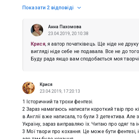
Показати
2 відповіді
Анна Пахомова
23.04.2019, 20:10:38
Крися
, я автор початківець. Ще ніде не дру
вигляді ніде себе не подавала. Все не до того
Буду рада якщо вам сподобається моя творчі
Крися
23.04.2019, 17:20:13
1 Історичний та трохи фентезі.
2 Зараз намагаюсь написати короткий твір про кін
в Англії вже написала, то були 3 детектива. Але
Україну, зараз виправляю їх. Читаю про одяг та і
3 Мої твори про кохання. Це може бути фентезі, і
але там буде кохання