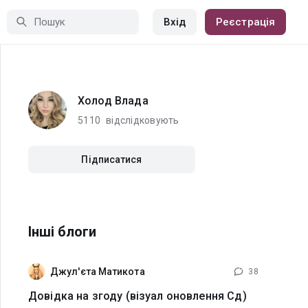
Вхід
Реєстрація
Холод Влада
5110
відслідковують
Підписатися
Інші блоги
Джул'єта Матикота
38
Довідка на згоду (візуал оновлення Сд)