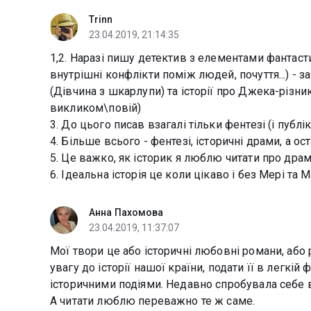
Trinn
23.04.2019, 21:14:35
1,2. Наразі пишу детектив з елементами фантасти
внутрішні конфлікти поміж людей, почуття...) - 
(Дівчина з шкарлупи) та історії про Джека-різни
викликом\повій)
3. До цього писав взагалі тільки фентезі (і публ
4. Більше всього - фентезі, історичні драми, а ос
5. Це важко, як історик я люблю читати про драма
6. Ідеальна історія це коли цікаво і без Мері та 
Анна Пахомова
23.04.2019, 11:37:07
Мої твори це або історичні любовні романи, або
увагу до історії нашої країни, подати її в легкі
історичними подіями. Недавно спробувала себе в
А читати люблю переважно те ж саме.