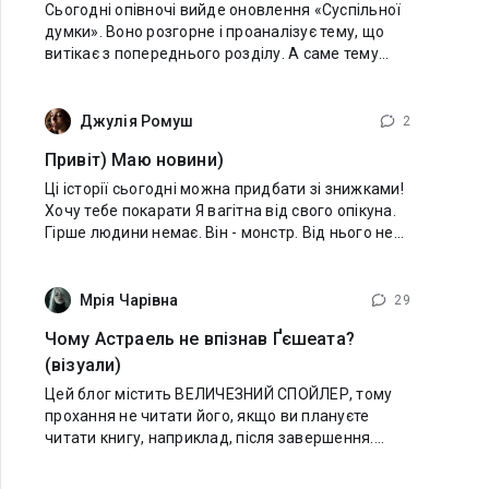
Сьогодні опівночі вийде оновлення «Суспільної
думки». Воно розгорне і проаналізує тему, що
витікає з попереднього розділу. А саме тему
згоди. Згода – це не константа. Не довідка, яку
можна виписати один раз. Тим
Джулія Ромуш
2
Привіт) Маю новини)
Ці історії сьогодні можна придбати зі знижками!
Хочу тебе покарати Я вагітна від свого опікуна.
Гірше людини немає. Він - монстр. Від нього не
сховатися ... І він мене знайшов. Тільки він не
знає, що він стане батьком. І
Мрія Чарівна
29
Чому Астраель не впізнав Ґєшеата?
(візуали)
Цей блог містить ВЕЛИЧЕЗНИЙ СПОЙЛЕР, тому
прохання не читати його, якщо ви плануєте
читати книгу, наприклад, після завершення.
Після сьогоднішнього розділу у всіх виникло те
саме питання. В розділі сталося це: Даміан