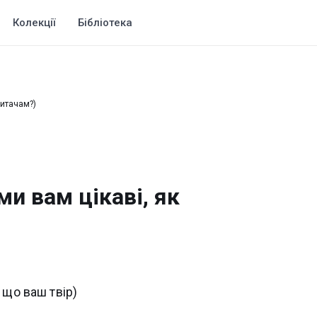
Колекції
Бібліотека
читачам?)
ми вам цікаві, як
 що ваш твір)