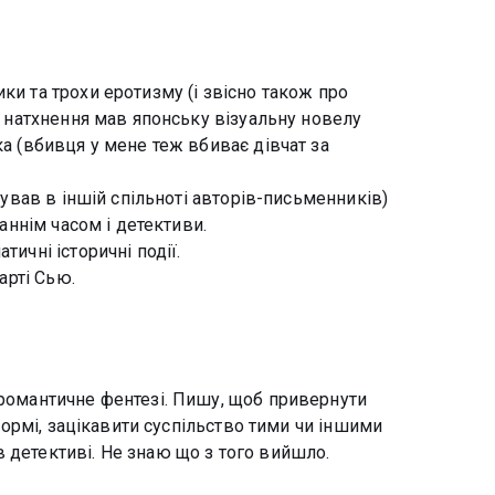
ки та трохи еротизму (і звісно також про
за натхнення мав японську візуальну новелу
ка (вбивця у мене теж вбиває дівчат за
ікував в іншій спільноті авторів-письменників)
таннім часом і детективи.
тичні історичні події.
Марті Сью.
 романтичне фентезі. Пишу, щоб привернути
й формі, зацікавити суспільство тими чи іншими
 детективі. Не знаю що з того вийшло.