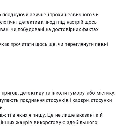
о поєднуючи звичне і трохи незвичного чи
огічні, детективи, іноді під настрій щось
вані чи побудовані на достовірних фактах
нукає прочитати щось ще, чи переглянути певні
ригод, детективу та інколи гумору, або містику.
упають поєднання стосунків і карєри; стосунки
...
ж ті в яких я пишу. Це не лише вказані, а й
 з інших жанрів викорстовую здебільшого