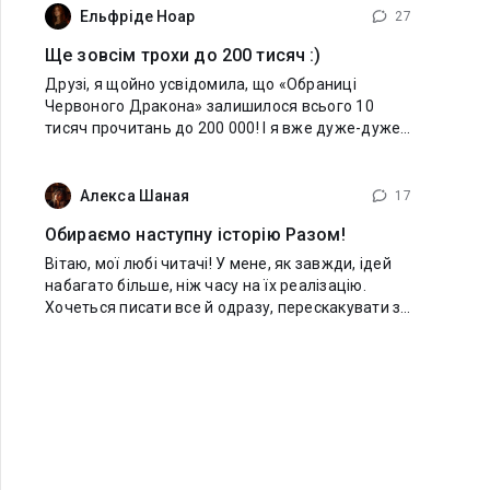
Ельфріде Ноар
27
Ще зовсім трохи до 200 тисяч :)
Друзі, я щойно усвідомила, що «Обраниці
Червоного Дракона» залишилося всього 10
тисяч прочитань до 200 000! І я вже дуже-дуже
чекаю на цю красиву цифру)) Хочу вкотре
подякувати всім, хто читає книгу, ставить
вподобайки,
Алекса Шаная
17
Обираємо наступну історію Разом!
Вітаю, мої любі читачі! У мене, як завжди, ідей
набагато більше, ніж часу на їх реалізацію.
Хочеться писати все й одразу, перескакувати з
однієї історії на іншу, але так не вийде, тому
доведеться визначитися, яка з них стане