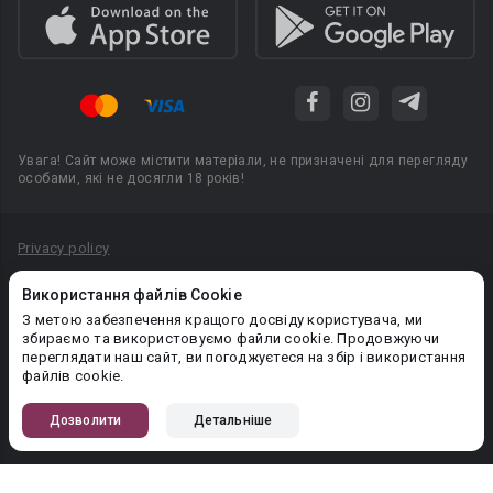
Увага! Сайт може містити матеріали, не призначені для перегляду
особами, які не досягли 18 років!
Privacy policy
Угода користувача
Використання файлів Cookie
Політика конфіденційності
З метою забезпечення кращого досвіду користувача, ми
збираємо та використовуємо файли cookie. Продовжуючи
Правила публікації авторського контенту
переглядати наш сайт, ви погоджуєтеся на збір і використання
файлів cookie.
PR-вiддiл: pr@booknet.com
Дозволити
Детальніше
© 2026 Booknet. Всі права захищено.
Narva mnt 5, Tallinn 10117, Естонія