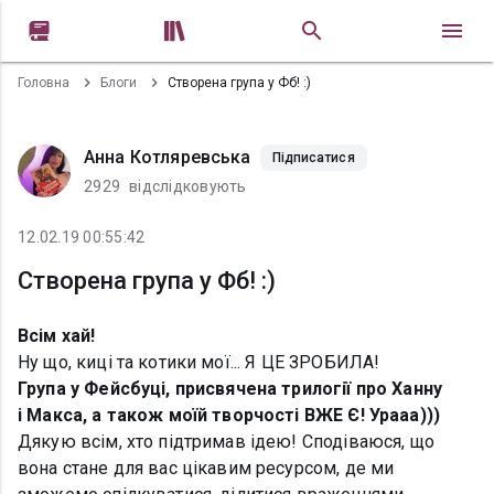


Головна
Блоги
Створена група у Фб! :)
Анна Котляревська
Підписатися
2929
відслідковують
12.02.19 00:55:42
Створена група у Фб! :)
Всім хай!
Ну що, киці та котики мої... Я ЦЕ ЗРОБИЛА!
Група у Фейсбуці, присвячена трилогії про Ханну
і Макса, а також моїй творчості ВЖЕ Є! Урааа)))
Дякую всім, хто підтримав ідею! Сподіваюся, що
вона стане для вас цікавим ресурсом, де ми