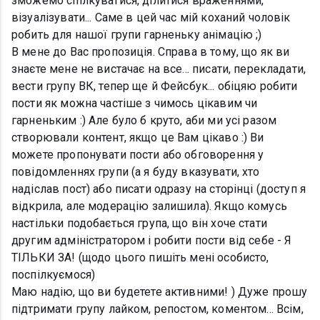
зможемо спілкуватися, ділитися враженнями,
візуалізувати... Саме в цей час мій коханий чоловік
робить для нашої групи гарненьку анімацію ;)
В мене до Вас пропозиція. Справа в тому, що як ви
знаєте мене не вистачає на все... писати, перекладати,
вести групу ВК, тепер ще й Фейсбук... обіцяю робити
пости як можна частіше з чимось цікавим чи
гарненьким :) Але було б круто, аби ми усі разом
створювали контент, якщо це Вам цікаво :) Ви
можете пропонувати пости або обговорення у
повідомленнях групи (а я буду вказувати, хто
надіслав пост) або писати одразу на сторінці (доступ я
відкрила, але модерацію залишила). Якщо комусь
настільки подобається група, що він хоче стати
другим адміністратором і робити пости від себе - Я
ТІЛЬКИ ЗА! (щодо цього пишіть мені особисто,
поспілкуємося)
Маю надію, що ви будетете активними! ) Дуже прошу
підтримати групу лайком, репостом, коментом... Всім,