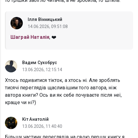
то трішки забігло читачів, а не зробила, то штиль.
Ілля Вінницький
14.06.2026, 09:51:08
Шаграй Наталія
, ❤️
Вадим Сухобрус
13.06.2026, 12:15:14
Хтось подивитися тікток, а хтось ні. Але зроблять
тисячі переглядів щасливішим того автора, ніж
автора книги? Ось ви як себе почуваєте після неї,
краще чи ні?)
Кіт Анатолій
13.06.2026, 11:40:40
Більшу частину переглядів на свою першу книгу я