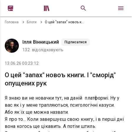


Головна
Блоги
О цей "запах" новоъ книги. І "сморід" опущених рук
Ілля Вінницький
Підписатися
132
відслідковують
13.06.26 00:23:12
О цей "запах" новоъ книги. І "сморід"
опущених рук
Я знаю ви не новачки тут, на даній платформі. Ну у
вас як і у мене трапляються, псигологічні казуси.
Або як їх ще можна назвати.
Я про то... Коли завершуєш свою книгу, і в перші дні
вона когось ще цікавить. А потім штиль.