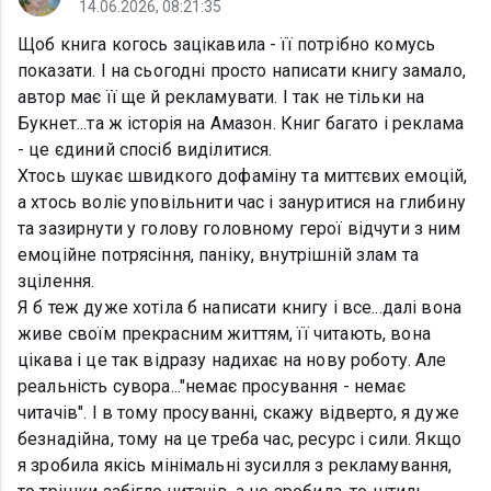
14.06.2026, 08:21:35
Щоб книга когось зацікавила - її потрібно комусь
показати. І на сьогодні просто написати книгу замало,
автор має її ще й рекламувати. І так не тільки на
Букнет...та ж історія на Амазон. Книг багато і реклама
- це єдиний спосіб виділитися.
Хтось шукає швидкого дофаміну та миттєвих емоцій,
а хтось воліє уповільнити час і зануритися на глибину
та зазирнути у голову головному герої відчути з ним
емоційне потрясіння, паніку, внутрішній злам та
зцілення.
Я б теж дуже хотіла б написати книгу і все...далі вона
живе своїм прекрасним життям, її читають, вона
цікава і це так відразу надихає на нову роботу. Але
реальність сувора..."немає просування - немає
читачів". І в тому просуванні, скажу відверто, я дуже
безнадійна, тому на це треба час, ресурс і сили. Якщо
я зробила якісь мінімальні зусилля з рекламування,