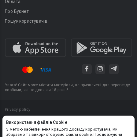
Оплата
Про Букнет
Пошук користувачів
Увага! Сайт може містити матеріали, не призначені для перегляду
особами, які не досягли 18 років!
Privacy policy
Угода користувача
Використання файлів Cookie
Політика конфіденційності
З метою забезпечення кращого досвіду користувача, ми
збираємо та використовуємо файли cookie. Продовжуючи