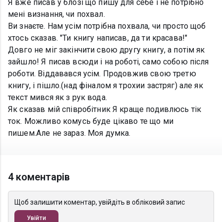
Я вже писав у блозі що пишу для себе і не потрібно
мені визнання, чи похвал.
Ви знаєте. Нам усім потрібна похвала, чи просто щоб
хтось сказав. "Ти книгу написав, да ти красава!"
Довго не міг закінчити свою другу книгу, а потім як
зайшло! Я писав всюди і на роботі, само собою після
роботи. Віддавався усім. Продовжив свою третю
книгу, і пішло.(над фіналом я трохии застряг) але як
текст мився як з рук вода.
Як сказав мій співробітник Я краще подивлюсь тік
ток. Можливо комусь буде цікаво те що ми
пишем.Але не зараз. Моя думка.
4 коментарів
Щоб залишити коментар, увійдіть в обліковий запис
Увійти