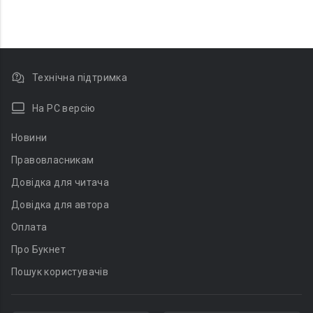
Технічна підтримка
На PC версію
Новини
Правовласникам
Довідка для читача
Довідка для автора
Оплата
Про Букнет
Пошук користувачів