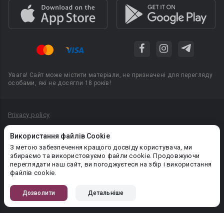
Увага! Сайт може містити матеріали, не призначені для перегляду
особами, які не досягли 18 років!
Privacy policy
Угода користувача
Використання файлів Cookie
Політика конфіденційності
З метою забезпечення кращого досвіду користувача, ми
збираємо та використовуємо файли cookie. Продовжуючи
Правила публікації авторського контенту
переглядати наш сайт, ви погоджуєтеся на збір і використання
файлів cookie.
PR-вiддiл: pr@booknet.com
Дозволити
Детальніше
© 2026 Booknet. Всі права захищено.
Narva mnt 5, Tallinn 10117, Естонія