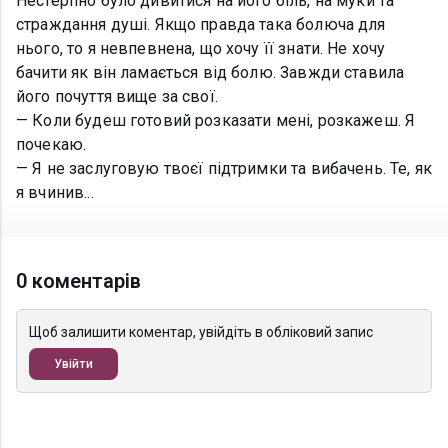
Нестерпно було дивитися на його біль, на муки та
страждання душі. Якщо правда така болюча для
нього, то я невпевнена, що хочу її знати. Не хочу
бачити як він ламається від болю. Завжди ставила
його почуття вище за свої.
— Коли будеш готовий розказати мені, розкажеш. Я
почекаю.
— Я не заслуговую твоєї підтримки та вибачень. Те, як
я вчинив...
0 коментарів
Щоб залишити коментар, увійдіть в обліковий запис
Увійти