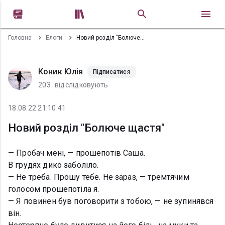


Головна
Блоги
Новий розділ "Болюче щастя"
Коник Юлія
Підписатися
203
відслідковують
18.08.22 21:10:41
Новий розділ "Болюче щастя"
— Пробач мені, — прошепотів Саша.
В грудях дико заболіло.
— Не треба. Прошу тебе. Не зараз, — тремтячим
голосом прошепотіла я.
— Я повинен був поговорити з тобою, — не зупинявся
він.