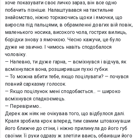
хоче показувати своє личко зараз, він все одно
побачить пізніше. Налаштувався на тактильне
знайомство, ніжно торкаючись щоки і ямочки, що
виросла під пальцями, в обрамленні довгих вій повік,
маленького носика, високого чола, гострих вилиць,
борідки знову з ямочкою. Чесно кажучи, це було
дуже не звично. І чимось навіть сподобалося
чоловіку.
— Напевно, ти дуже гарна, — всміхнувся і відчув, як
всміхнулася вона, розширивши пухкі губки.
— То можна вбити тебе, якщо поцілувати? — почувся
повний сарказму голосок.
— Якщо поцілунок мені сподобається... — широко
всміхнувся спадкоємець.
— Перевіримо...
Дерек аж ніяк не очікував того, що відбулося далі.
Краля зробила крок вперед, тим самим штовхнувши
його ближче до стіни, і ніжно прилинула до його губ
своїми. Її руки одразу ж злетіли ввись, обвивши його