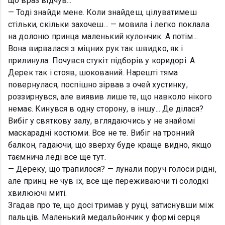
що враз відчув...
— Тоді знайди мене. Коли знайдеш, цілуватимеш
стільки, скільки захочеш... — мовила і легко поклала
на долоню принца маленький кулончик. А потім...
Вона вирвалася з міцних рук так швидко, як і
прилинула. Почувся стукіт підборів у коридорі. А
Дерек так і стояв, шокований. Нарешті тяма
повернулася, поспішно зірвав з очей хустинку,
роззирнувся, але виявив лише те, що навколо нікого
немає. Кинувся в одну сторону, в іншу... Де ділася?
Вибіг у святкову залу, вглядаючись у не знайомі
маскарадні костюми. Все не те. Вибіг на тронний
балкон, гадаючи, що зверху буде краще видно, якщо
таємнича леді все ще тут.
— Дереку, що трапилося? — лунали поруч голоси рідні,
але принц не чув їх, все ще переживаючи ті солодкі
хвилюючі миті.
Згадав про те, що досі тримав у руці, затиснувши між
пальців. Маленький медальйончик у формі серця