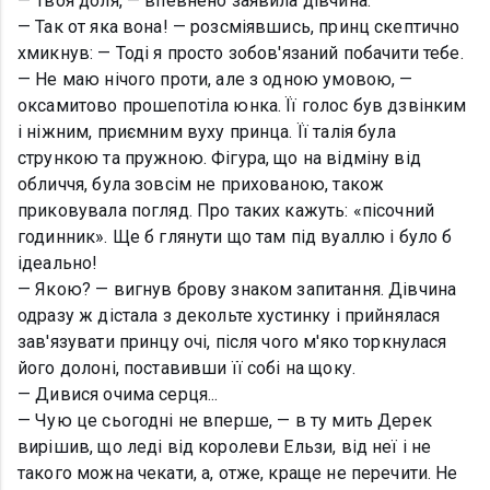
— Твоя доля, — впевнено заявила дівчина.
— Так от яка вона! — розсміявшись, принц скептично
хмикнув: — Тоді я просто зобов'язаний побачити тебе.
— Не маю нічого проти, але з одною умовою, —
оксамитово прошепотіла юнка. Її голос був дзвінким
і ніжним, приємним вуху принца. Її талія була
стрункою та пружною. Фігура, що на відміну від
обличчя, була зовсім не прихованою, також
приковувала погляд. Про таких кажуть: «пісочний
годинник». Ще б глянути що там під вуаллю і було б
ідеально!
— Якою? — вигнув брову знаком запитання. Дівчина
одразу ж дістала з декольте хустинку і прийнялася
зав'язувати принцу очі, після чого м'яко торкнулася
його долоні, поставивши її собі на щоку.
— Дивися очима серця...
— Чую це сьогодні не вперше, — в ту мить Дерек
вирішив, що леді від королеви Ельзи, від неї і не
такого можна чекати, а, отже, краще не перечити. Не