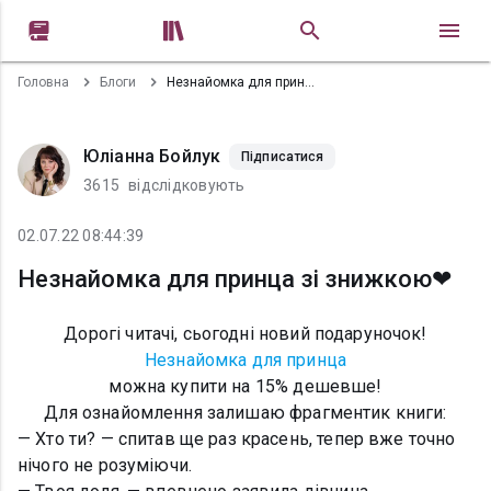


Головна
Блоги
Незнайомка для принца зі знижкою❤
Юліанна Бойлук
Підписатися
3615
відслідковують
02.07.22 08:44:39
Незнайомка для принца зі знижкою❤
Дорогі читачі, сьогодні новий подаруночок!
Незнайомка для принца
можна купити на 15% дешевше!
Для ознайомлення залишаю фрагментик книги:
— Хто ти? — спитав ще раз красень, тепер вже точно
нічого не розуміючи.