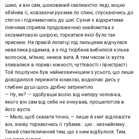
шию, а він сам, шокований сміливістю леді, міцно
обійняв її, ковзаючи руками по спині, спускаючись до
стегон і піднімаючись до шиї. Сукня з відкритими
плечима сприяла продовженню знайомства з
оксамитовою шкірою, торкатися якої було так
приємно. На правій лопатці під пальцями відчулася
невелика родимка, а з-під тюрбана вибилося кілька
волосків, м'яких, немов вата. А тим часом їх вуста
зливалися в пориві ніжності, чуттєвості і пристрасті.
Той поцілунок був найнезвичнішим з усього, що лише
доводилося пережити юнакові, водночас десь у
глибині душі щось дрібно затремтіло.
— Ну, як? — здобувши волю від напору чоловіка,
якого він сам від себе не очікував, прошепотіла в
його вуста.
— Мало, щоб сказати точно, — лише й зміг відповісти
він, знову торкаючись її губами... цю... незнайомку...
Такий спантеличений тим, що з ним відбулося. Тим,