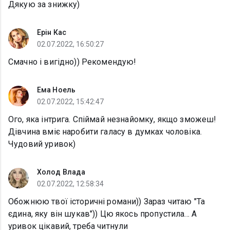
Дякую за знижку)
Ерін Кас
02.07.2022, 16:50:27
Смачно і вигідно)) Рекомендую!
Ема Ноель
02.07.2022, 15:42:47
Ого, яка інтрига. Спіймай незнайомку, якщо зможеш!
Дівчина вміє наробити галасу в думках чоловіка.
Чудовий уривок)
Холод Влада
02.07.2022, 12:58:34
Обожнюю твої історичні романи)) Зараз читаю "Та
єдина, яку він шукав")) Цю якось пропустила... А
уривок цікавий, треба читнули