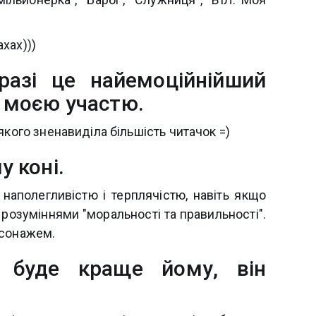
ахах)))
аразі це найемоційнійший
за моєю участю.
якого зненавиділа більшість читачок =)
у коні.
 наполегливістю і терплячістю, навіть якщо
 розуміннями "моральності та правильності".
рсонажем.
к буде краще йому, він