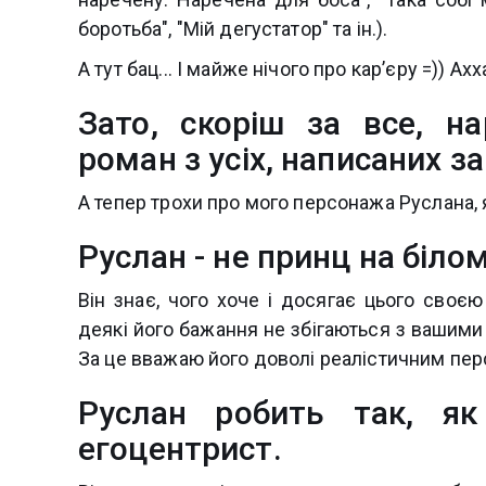
боротьба", "Мій дегустатор" та ін.).
А тут бац... І майже нічого про карʼєру =)) Ахх
Зато, скоріш за все, н
роман з усіх, написаних 
А тепер трохи про мого персонажа Руслана,
Руслан - не принц на білом
Він знає, чого хоче і досягає цього своєю
деякі його бажання не збігаються з вашими
За це вважаю його доволі реалістичним пе
Руслан робить так, я
егоцентрист.