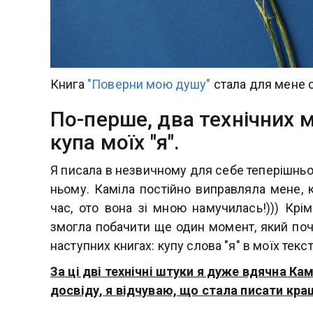
Книга
"Поверни мою душу"
стала для мене 
По-перше, два технічних м
купа моїх "я".
Я писала в незвичному для себе теперішньом
ньому. Каміла постійно виправляла мене, 
час, ото вона зі мною намучилась!))) Крім
змогла побачити ще один момент, який поч
наступних книгах: купу слова "я" в моїх текс
За ці дві технічні штуки я дуже вдячна Камі
досвіду, я відчуваю, що стала писати кра