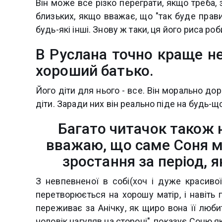
Він може все різко переграти, якщо треба, 
близьких, якщо вважає, що "так буде прав
будь-які інші. Знову ж таки, ця його риса ро
В Руслана точно краще не
хороший батько.
Його діти для нього - все. Він морально до
діти. Заради них він реально піде на будь-щ
Багато читачок також 
вважаю, що саме Соня 
зростання за період, 
З невпевненої в собі(хоч і дуже красивої)
перетворюється на хорошу матір, і навіть 
переживає за Анічку, як щиро вона її любит
чоловік нагуляв на стороні", показує Соню 