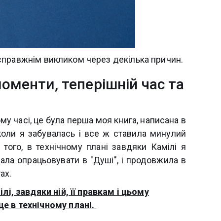
справжнім викликом через декілька причин.
оменти, теперішній час та
у часі, це була перша моя книга, написана в
коли я забувалась і все ж ставила минулий
 того, в технічному плані завдяки Камілі я
ала опрацьовувати в "Душі", і продовжила в
тах.
лі, завдяки ній, її правкам і цьому
ще в технічному плані.