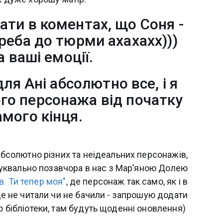
ати в коментах, що Соня -
треба до тюрми ахахахх)))
 ваші емоції.
ля Ані абсолютно все, і я
го персонажа від початку
самого кінця.
бсолютно різних та неідеальних персонажів,
, буквально позавчора в нас з Марʼяною Долею
в. Ти тепер моя"
, де персонаж так само, як і в
 ще не читали чи не бачили - запрошую додати
о бібліотеки, там будуть щоденні оновлення)