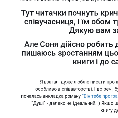
Тут читачки почнуть крич
співучасниця, і їм обом 
Дякую вам за
Але Соня дійсно робить д
пишаюсь зростанням цьо
книги і до 
Я взагалі дуже люблю писати про а
особливо в співавторстві. І до речі
почалась викладка роману
"Він тебе програ
"Душі" - далеко не ідеальний...) Якщо
книгу д