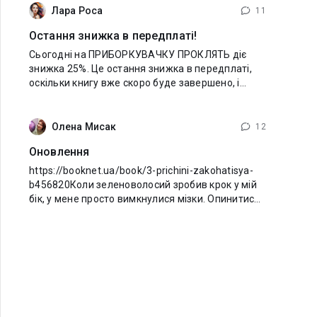
Лара Роса
11
Остання знижка в передплаті!
Сьогодні на ПРИБОРКУВАЧКУ ПРОКЛЯТЬ діє
знижка 25%. Це остання знижка в передплаті,
оскільки книгу вже скоро буде завершено, і
дешевше вона вже не буде. Тому не
відкладайте покупку, якщо хочете прочитати
захопливу гумористичну
Олена Мисак
12
Оновлення
https://booknet.ua/book/3-prichini-zakohatisya-
b456820​Коли зеленоволосий зробив крок у мій
бік, у мене просто вимкнулися мізки. Опинитися
в замкненому коридорі з трьома незнайомими
хлопцями — це геть відібрало рештки глузду.
Замість того