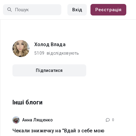
Вхід
Реєстрація
Холод Влада
5109
відслідковують
Підписатися
Інші блоги
Анна Лященко
0
Чекали знижечку на "Вдай з себе мою