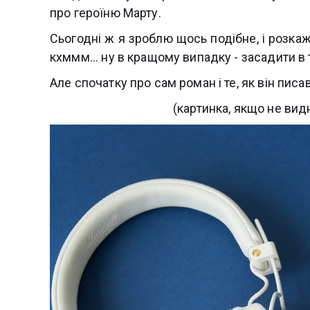
про героїню Марту.
Сьогодні ж я зроблю щось подібне, і розкаж
кхммм... ну в кращому випадку - засадити в 
Але спочатку про сам роман і те, як він писа
(картинка, якщо не видн