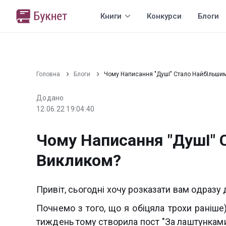
Книги
Конкурси
Блоги
Головна
Блоги
Чому Написання "ДушІ" Стало НайбІльши
Додано
12.06.22 19:04:40
Чому Написання "ДушІ"
Викликом?
Привіт, сьогодні хочу розказати вам одразу
Почнемо з того, що я обіцяла трохи раніше)
тиждень тому створила пост "За лаштунками