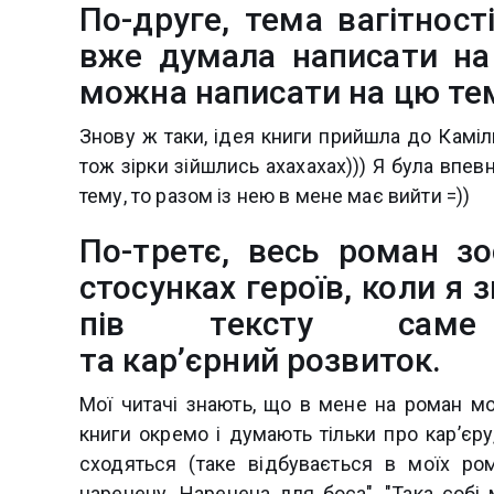
По-друге, тема вагітност
вже думала написати на 
можна написати на цю тем
Знову ж таки, ідея книги прийшла до Каміли
тож зірки зійшлись ахахахах))) Я була впев
тему, то разом із нею в мене має вийти =))
По-третє, весь роман з
стосунках героїв, коли я
пів тексту саме
та карʼєрний розвиток.
Мої читачі знають, що в мене на роман мо
книги окремо і думають тільки про карʼєру,
сходяться (таке відбувається в моїх ро
наречену. Наречена для боса", "Така собі м