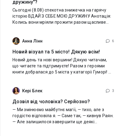
дружину"?
Сьогодні (8.08) спекотна знижечка на гарячу
історію ВДАЙ З СЕБЕ МОЮ ДРУЖИНУ Анотація:
Колись вони мріяли прожити разом щасливе
життя. Але доля в обличчі її батька змінила все.
Вони зустрілися знову лише через багато років,
Анна Лінн
6
Новий візуал та 5 місто! Дякую всім!
Новий день та нові вершини! Дякую читачам,
що читаєте та підтримуєте! Разом з героями
книги добралася до 5 міста у катагорії Гуморі! —
Народ, ви просто зобов'язані це почути! —
оголосила Соня, хитро
Кері Блек
3
Дозвіл від чоловіка? Серйозно?
— Ми змінюємо майбутнє магії, — тихо, але з
гордістю відповіла я. — Саме так, — кивнув Раян.
— Але залишилося завершити ще деякі
формальні деталі. — Які саме? — здивовано
припідняла я брову. — Отримати