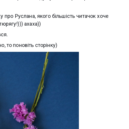
у про Руслана, якого більшість читачок хоче
тюрягу!))) ахаха))
вся.
о, то поновіть сторінку)