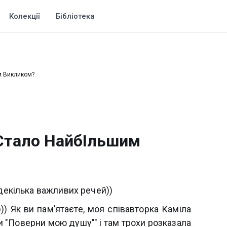
Колекції
Бібліотека
м Викликом?
 Стало НайбІльшим
 декілька важливих речей))
)) Як ви памʼятаєте, моя співавторка Каміла
 "Поверни мою душу"" і там трохи розказала