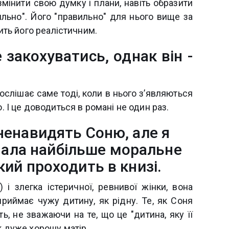
змінити свою думку і плани, навіть образити
ильно". Його "правильно" для нього вище за
бить його реалістичним.
 закохуватись, однак він -
рослішає саме тоді, коли в нього зʼявляються
о. І це доводиться в романі не один раз.
ненавидять Соню, але я
мала найбільше моральне
який проходить в книзі.
 і злегка істеричної, ревнивої жінки, вона
приймає чужу дитину, як рідну. Те, як Соня
ь, не зважаючи на те, що це "дитина, яку її
як дуже хорошу матір.