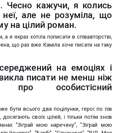
і. Чесно кажучи, я колись
неї, але не розуміла, що
у на цілий роман.
, а я якраз хотіла пописати в співавторстві,
нена, що раз вже Каміла хоче писати на таку
осереджений на емоціях і
 звикла писати не менш ніж
 про особистісний
же бути всього два поцілунки, герої по пів
 досягають своїх цілей, і тільки потім знов
манах "Зіграй мою наречену", "Зіграй мою
ільйонерка", "Барбі", "Служниця", "ВІЛ. Моя