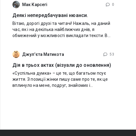
Новоприбулих
Мак Карсегі
0
Деякі непередбачувані нюанси.
Вітаю, дорогі друзі та читачі! Нажаль, на даний
час, як і на декілька найближчих днів, я
обмежений у можливості викладати тексти. В
чому тут справа? У ЗСУ трапляється так, що
потрібно виконувати певні завдання). Але не
все
Джул'єта Матикота
53
Дія в трьох актах (візуали до оновлення)
«Суспільна думка» – це те, що багатьом псує
життя. З позиції жінки пишу саме про те, як це
вплинуло на мене, подруг, знайомих і
незнайомих дівчат. Безмежно вдячна всім, хто
читає, підтримує, пише відгуки. Тема й