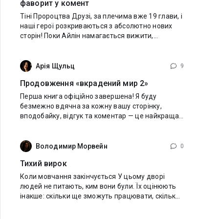
фаворит у комент
Тіні Пророцтва Друзі, за плечима вже 19 глави, і
наші герої розкриваються з абсолютно нових
сторін! Поки Айлін намагається вижити,
маневруючи між двома вогнями, пристрасті та
таємниці лише загострюються. Хочу запитати
Арія Щульц
9
Продовження «вкрадений мир 2»
Перша книга офіційно завершена! Я буду
безмежно вдячна за кожну вашу сторінку,
вподобайку, відгук та коментар — це найкраща
підтримка для мене! Довго томити вас
очікуванням я не збираюся: продовження
«Вкрадений
Володимир Морвейн
0
Тихий вирок
Коли мовчання закінчується У цьому дворі
людей не питають, ким вони були. Їх оцінюють
інакше: скільки ще зможуть працювати, скільки
коштуватиме їх утримання, і чи не простіше
позбутися тих, хто вже не приносить користі.