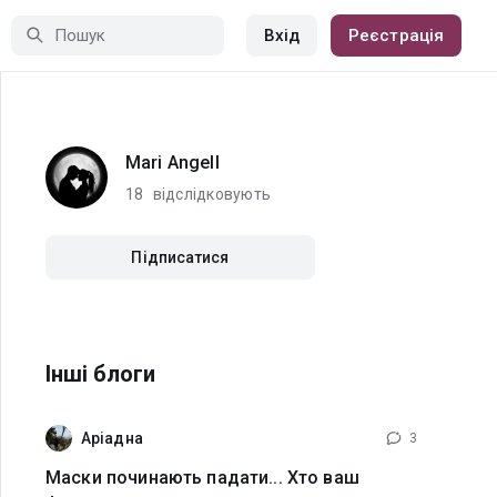
Вхід
Реєстрація
Mari Angell
18
відслідковують
Підписатися
Інші блоги
Аріадна
3
Маски починають падати... Хто ваш