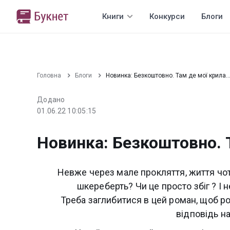
Книги
Конкурси
Блоги
Головна
Блоги
Новинка: Безкоштовно. Там де мої крила..
Додано
01.06.22 10:05:15
Новинка: Безкоштовно. Т
Невже через мале прокляття, життя чот
шкереберть? Чи це просто збіг ? І
Треба заглибитися в цей роман, щоб р
відповідь н