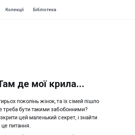
Колекції
Бібліотека
.
ам де мої крила...
ирьох поколінь жінок, та їх сімей пішло
 не треба бути такими забобонними?
озкрити цей маленький секрет, і знайти
а це питання.