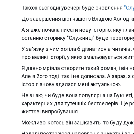
Також сьогодні увечері буде оновлення
"Сл
До завершення цієї нашої з Владою Холод к
А я вже почала писати нову історію, яку план
останню сторінку "Служниці" буде перегорн
У зв'язку з чим хотіла б дізнатися в читачі
про великі історії, у яких змальовується жит
Я давно мріяла створити такий роман, і він н
Але я його тоді так і не дописала. А зараз, 
історія знову здалася мені актуальною.
Не знаю, чи буде вона популярна на Букнеті, 
характерних для тутешніх бестселерів. Це ро
життєві випробування.
Можливо, когось він зацікавить. то буду дуж
Надалі постараюся надовго не зникати і всі 