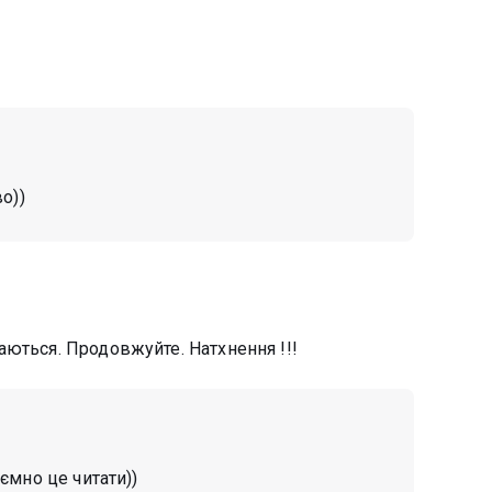
о))
аються. Продовжуйте. Натхнення !!!
ємно це читати))