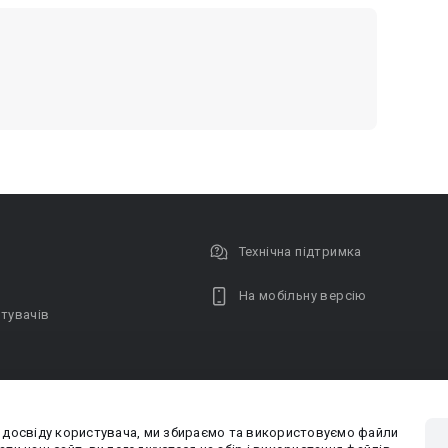
Технічна підтримка
На мобільну версію
тувачів
 досвіду користувача, ми збираємо та використовуємо файли
Privacy poli