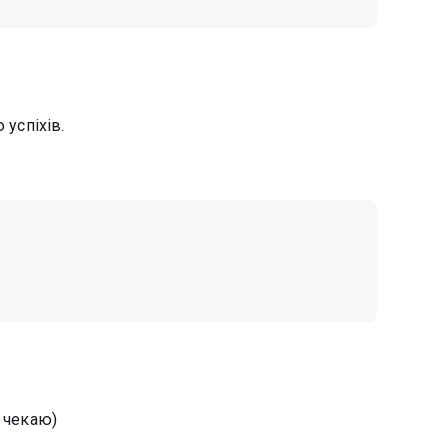
 успіхів.
м чекаю)