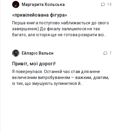
Маргарита Хольська
15
«привілейована фігура»
Перша книга поступово наближається до свого
завершення) До фіналу залишилося не так
багато, але історія ще не готова розкрити всі
карти. Деякі відповіді вже зовсім близько, інші
доведеться шукати значно довше.​​ І вже
Ейларіс Вальєн
7
Привіт, мої дорогі!
Я повернулася. Останній час став для мене
величезним випробуванням — важким, довгим,
із тих, що змушують зупинитися й
переосмислити взагалі все. Було боляче й
самотньо. Іноді здавалося, що я зовсім загубила
себе. Але