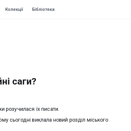
Колекції
Бібліотека
ні саги?
хи розучилася їх писати.
тому сьогодні виклала новий розділ міського