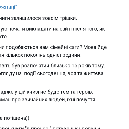
ужниці"
ниги залишилося зовсім трішки.
ую почати викладати на сайті після того, як
уто.
в, чи подобаються вам сімейні саги? Мова йде
тя кількох поколінь однієї родини.
авіть був розпочатий близько 15 років тому.
з огляду на події сьогодення, вся та життєва
адже у цій книзі не буде тем та героїв,
ман про звичайних людей, їхні почуття і
е потішена))
свої книги "в процесі" потихеньку допишу.