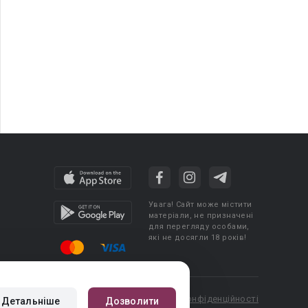
Увага! Сайт може містити
матеріали, не призначені
для перегляду особами,
які не досягли 18 років!
cy
Угода користувача
Політика конфіденційності
Детальніше
Дозволити