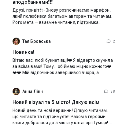
вподобаннями❗️❗️❗️
Друзі, привіт❗️✨ Знову розпочинаємо марафон,
який полюбився багатьом авторам та читачам.
Його мета — взаємне читання, підтримка
авторів та знайомство з новими книгами. Але
без плутанини, без нескінченних
Тая Бровська
2
Новинка!
Вітаю вас, любі букнетівці!❤️ Я відверто скучила
за всіма вами! Тому... обіймаю міцно кожного❤️
❤️❤️ Мій відпочинок завершився вчора, а
сьогодні я до вас із новинкою: — Маня? Ти тут? —
Так. Сплю. Мама сказала:
Анна Лінн
38
Новий візуал та 5 місто! Дякую всім!
Новий день та нові вершини! Дякую читачам,
що читаєте та підтримуєте! Разом з героями
книги добралася до 5 міста у катагорії Гуморі! —
Народ, ви просто зобов'язані це почути! —
оголосила Соня, хитро