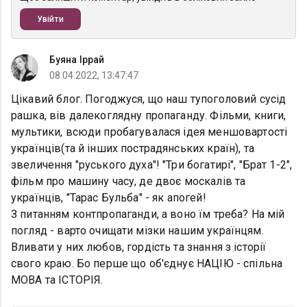
Увійти
Буяна Іррай
08.04.2022, 13:47:47
Цікавий блог. Погоджуся, що наш тупоголовий сусід
рашка, вів далекоглядну пропаганду. Фільми, книги,
мультики, всюди пробагувалася ідея меншовартості
українців(та й інших пострадянських країн), та
звеличення "руського духа"! "Три богатирі", "Брат 1-2",
фільм про машину часу, де двоє москалів та
українців, "Тарас Бульба" - як апогей!
З питанням контпропаганди, а воно їм треба? На мій
погляд - варто очищати мізки нашим українцям.
Вливати у них любов, гордість та знання з історії
свого краю. Бо перше що об'єднує НАЦІЮ - спільна
МОВА та ІСТОРІЯ.