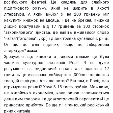
російського фентезі. Це кладязь для слабкого
підліткового розуму, який не шарить в якості
літератури. А який вибір? Я на 200 гривень міг
накупити книжок на місяць. І це не брехня. Книжки
дійсно коштували від 17 гривень за 300 сторінок
“захопилового” дійства, де навіть вживалося слово
“нагая”(“оголена”, укр.) і дівки голяка купалися в річці.
От що це для підлітка, якщо не заборонена
література? ахаха.
Зрозуміло, що книжки з такими цінами це була
частина культурної експансії Росії. Я не дуже
розуміюся на видавничій справі, але здається 17
гривень це виключно собівартість 300сот сторінок в
твердій палітурці. А як же автор? Він там, в Росії, мав
отримувати роялті? Хоча б 15 тисяч рублів. Можливо,
це китайська економіка, коли ринок заповнюється
дешевим товаром і в довгостроковій перспективі це
приносило прибуток. Бо ще є і гігантський російський
ринок читачів.