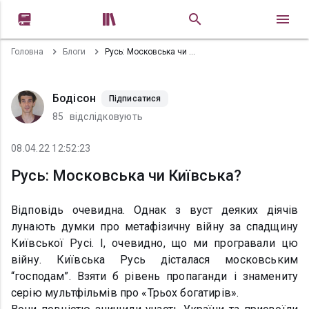


Головна
Блоги
Русь: Московська чи Київська?
Бодісон
Підписатися
85
відслідковують
08.04.22 12:52:23
Русь: Московська чи Київська?
Відповідь очевидна. Однак з вуст деяких діячів
лунають думки про метафізичну війну за спадщину
Київської Русі. І, очевидно, що ми програвали цю
війну. Київська Русь дісталася московським
“господам”. Взяти б рівень пропаганди і знамениту
серію мультфільмів про «Трьох богатирів».