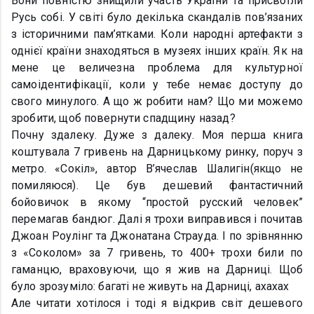
Вони повністю знищили участь України та присвоїли
Русь собі. У світі було декілька скандалів пов’язаних
з історичними пам’ятками. Коли народні артефакти з
однієї країни знаходяться в музеях інших країн. Як на
мене це величезна проблема для культурної
самоідентифікації, коли у тебе немає доступу до
свого минулого. А що ж робити нам? Що ми можемо
зробити, щоб повернути спадщину назад?
Почну здалеку. Дуже з далеку. Моя перша книга
коштувала 7 гривень на Дарницькому ринку, поруч з
метро. «Сокіл», автор В’ячеслав Шалигін(якщо не
помиляюся). Це був дешевий фантастичний
бойовичок в якому “простой русский человек”
перемагав бандюг. Далі я трохи виправився і почитав
Джоан Роулінг та Джонатана Страуда. І по зрівнянню
з «Соколом» за 7 гривень, то 400+ трохи били по
гаманцю, враховуючи, що я жив на Дарниці. Щоб
було зрозуміло: багаті не живуть на Дарниці, ахахах
Але читати хотілося і тоді я відкрив світ дешевого