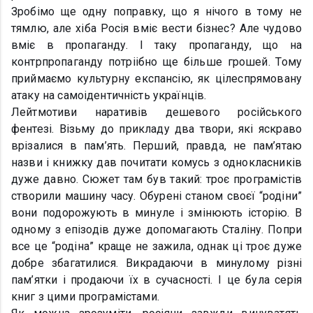
Зробімо ще одну поправку, що я нічого в тому не
тямлю, але хіба Росія вміє вести бізнес? Але чудово
вміє в пропаганду. І таку пропаганду, що на
контрпропаганду потріібно ще більше грошей. Тому
приймаємо культурну експансію, як цілеспрямовану
атаку на самоідентичність українців.
Лейтмотиви наративів дешевого російського
фентезі. Візьму до прикладу два твори, які яскраво
врізалися в пам’ять. Перший, правда, не пам’ятаю
назви і книжку дав почитати комусь з однокласників
дуже давно. Сюжет там був такий: троє програмістів
створили машину часу. Обурені станом своєї “родіни”
вони подорожують в минуле і змінюють історію. В
одному з епізодів дуже допомагають Сталіну. Попри
все це “родіна” краще не зажила, однак ці троє дуже
добре збагатилися. Викрадаючи в минулому різні
пам’ятки і продаючи їх в сучасності. І це була серія
книг з цими програмістами.