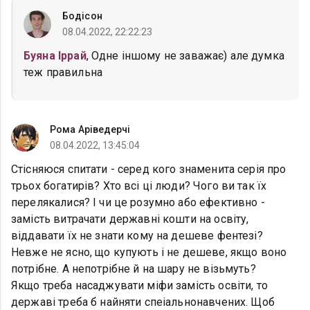
Бодісон
08.04.2022, 22:22:23
Буяна Іррай
, Одне іншому не заважає) але думка
теж правильна
Рома Аріведерчі
08.04.2022, 13:45:04
Стісняюся спитати - серед кого знаменита серія про
трьох богатирів? Хто всі ці люди? Чого ви так їх
перелякалися? І чи це розумно або ефективно -
замість витрачати державні кошти на освіту,
віддавати їх не знати кому на дешеве фентезі?
Невже не ясно, що купують і не дешеве, якщо воно
потрібне. А непотрібне й на шару не візьмуть?
Якщо треба насаджувати міфи замість освіти, то
державі треба б найняти спеіальнонавчених. Щоб