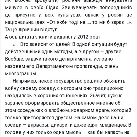
Як можна зрозуміти, росіяни завжди винуватять
минуле в своїх бідах. Звинувачувати попередників
це присутнє у всіх культурах, однак у росіян це
національна ідея. «От якби тоді не …, то ми б зараз …».
Та це ліричний відступ.
А ось цитата з книги виданої у 2012 році:
«— Это зависит от целей. В одной ситуации будут
действенными одни методы, а в другой — другие.
Вообще, задачи такого департамента, условно
назовем его Департаментом пропаганды, очень
многогранны.
Например, некое государство решило объявить
войну своему соседу, с которым оно традиционно
находилось в хороших отношениях. Значит, нужно
заранее сформировать общественное мнение об
этом соседе как о злобном, коварном враге, который
только притворяется другом. На самом деле наши
соседи — варвары, дикари, и даже едят младенцев. В
голове у них только одна мысль — как бы напасть на