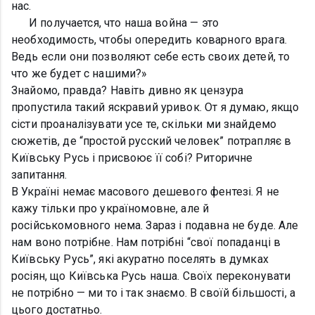
нас.
И получается, что наша война — это
необходимость, чтобы опередить коварного врага.
Ведь если они позволяют себе есть своих детей, то
что же будет с нашими?»
Знайомо, правда? Навіть дивно як цензура
пропустила такий яскравий уривок. От я думаю, якщо
сісти проаналізувати усе те, скільки ми знайдемо
сюжетів, де “простой русский человек” потрапляє в
Київську Русь і присвоює її собі? Риторичне
запитання.
В Україні немає масового дешевого фентезі. Я не
кажу тільки про україномовне, але й
російськомовного нема. Зараз і подавна не буде. Але
нам воно потрібне. Нам потрібні “свої попаданці в
Київську Русь”, які акуратно поселять в думках
росіян, що Київська Русь наша. Своїх переконувати
не потрібно — ми то і так знаємо. В своїй більшості, а
цього достатньо.