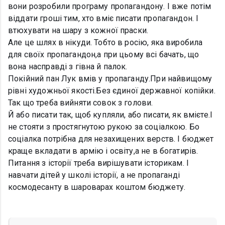
вони розробили програму пропагандону. І вже потім
віддати гроші тим, хто вміє писати пропагандон. І
втюхувати на шару з кожної праски.
Але це шлях в нікуди. Тобто в росію, яка виробила
для своїх пропагандон,а при цьому всі бачать, що
вона насправді з гівна й палок.
Покійний пан Лук вмів у пропаганду.При найвищому
рівні художньої якості.Без єдиної державної копійки.
Так що треба вийняти совок з голови.
Й або писати так, щоб купляли, або писати, як вмієте.І
не стояти з простягнутою рукою за соціалкою. Бо
соціалка потрібна для незахищених верств. І бюджет
краще вкладати в армію і освіту,а не в богатирів.
Питання з історії треба вирішувати історикам. І
навчати дітей у школі історії, а не пропаганді
космодесанту в шароварах коштом бюджету.