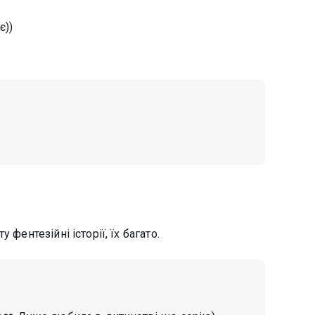
є))
фентезійні історії, їх багато.