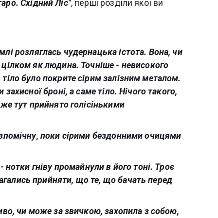
таро. Східний Ліс"
, перші розділи якої ви
млі розляглась чудернацька істота. Вона, чи
 цілком як людина. Точніше - невисокого
 тіло було покрите сірим залізним металом.
 захисної броні, а саме тіло. Нічого такого,
евже тут прийнято голісінькими
безпомічну, поки сірими бездонними очицями
- нотки гніву промайнули в його тоні. Троє
гались прийняти, що те, що бачать перед
ливо, чи може за звичкою, захопила з собою,