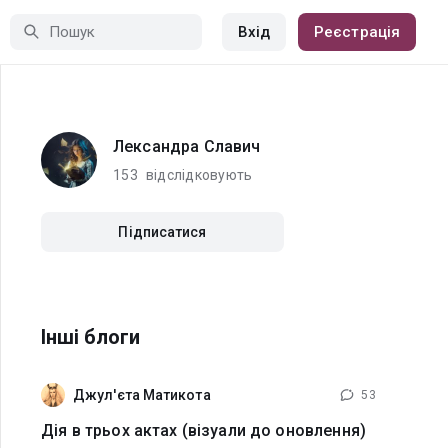
Вхід
Реєстрація
Лександра Славич
153
відслідковують
Підписатися
Інші блоги
Джул'єта Матикота
53
Дія в трьох актах (візуали до оновлення)