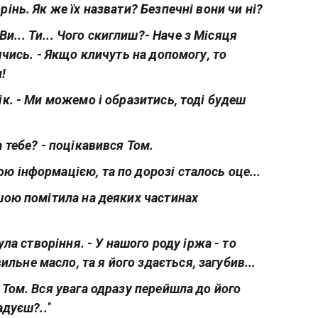
рінь. Як же їх назвати? Безпечні вони чи ні?
 Ви... Ти... Чого скиглиш?
- Наче з Місяця
дячись. - Якщо кличуть на допомогу, то
!
ік. - Ми можемо і образитись, тоді будеш
а тебе? - поцікавився Том.
ю інформацією, та по дорозі сталось оце...
ршою помітила на деяких частинах
ула створіння. - У нашого роду іржа - то
ьне масло, та я його здається, загубив...
 Том. Вся увага одразу перейшла до його
адуєш?..
"