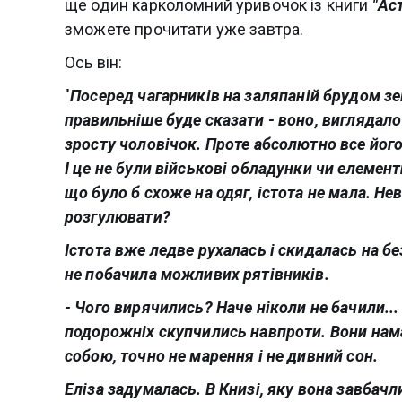
ще один карколомний уривочок із книги
"Ас
зможете прочитати уже завтра.
Ось він:
"
Посеред чагарників на заляпаній брудом зе
правильніше буде сказати - воно, виглядало
зросту чоловічок. Проте абсолютно все його
І це не були військові обладунки чи елементи
що було б схоже на одяг, істота не мала. Н
розгулювати?
Істота вже ледве рухалась і скидалась на 
не побачила можливих рятівників.
- Чого вирячились? Наче ніколи не бачили... 
подорожніх скупчились навпроти. Вони нама
собою, точно не марення і не дивний сон.
Еліза задумалась. В Книзі, яку вона завбач