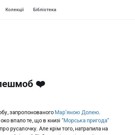
Колекції
Бібліотека
лешмоб ❤️
обу, запропонованого
Мар'яною Долею
.
 око впало те, що в книзі
"Морська пригода"
про русалочку. Але крім того, натрапила на