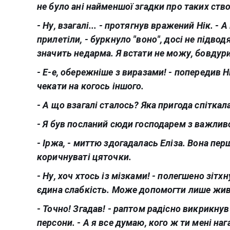
не було ані найменшої згадки про таких ство
- Ну, взагалі... - протягнув вражений Нік. - А
прилетіли, - буркнуло "воно", досі не підво
значить недарма. Я встати не можу, бовдури
- Е-е, обережніше з виразами! - попередив Н
чекати на когось іншого.
- А що взагалі сталось? Яка пригода спіткал
- Я був посланий сюди господарем з важливо
- Іржа, - миттю здогадалась Еліза. Вона пе
коричнуваті цяточки.
- Ну, хоч хтось із мізками! - полегшено зітхн
єдина слабкість. Може допомогти лише живил
- Точно! Згадав! - раптом радісно викрикнув
персони. - А я все думаю, кого ж ти мені наг