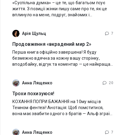
«Суспільна думка» – це те, що багатьом псує
життя. З позиції жінки пишу саме про те, як це
вплинуло на мене, подруг, знайомих і
незнайомих дівчат. Безмежно вдячна всім, хто
читає, підтримує, пише відгуки. Тема й
Арія Щульц
7
Продовження «вкрадений мир 2»
Перша книга офіційно завершена! Я буду
безмежно вдячна за кожну вашу сторінку,
вподобайку, відгук та коментар — це найкраща
підтримка для мене! Довго томити вас
очікуванням я не збираюся: продовження
«Вкрадений
Анна Лященко
20
Трохи похизуюся!
КОХАННЯ ПОПРИ БАЖАННЯ на 10му місці в
Темном фентезі! Анотація: Щоб помститися,
вона має звабити одного з братів — Альф зграї,
бо дядько сказав, що перевертні винні в
загибелі її родини. А чи насправді це так? Вівіан
Анна Лященко
7