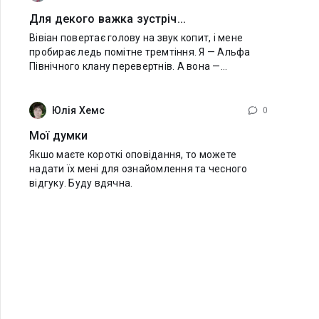
Для декого важка зустріч...
Вівіан повертає голову на звук копит, і мене
пробирає ледь помітне тремтіння. Я — Альфа
Північного клану перевертнів. А вона —
найближча родичка людини, чий Орден без
вагань знищить усіх, хто мені дорогий, щойно
трапиться
Юлія Хемс
0
Мої думки
Якшо маєте короткі оповідання, то можете
надати їх мені для ознайомлення та чесного
відгуку. Буду вдячна.