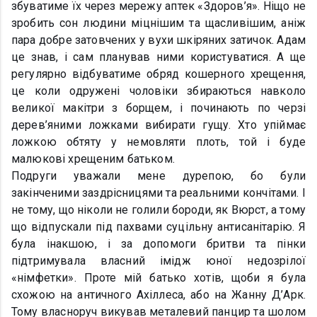
збуватиме їх через мережу аптек «Здоров’я». Ніщо не
зробить сон людини міцнішим та щасливішим, аніж
пара добре затовчених у вухи шкіряних затичок. Адам
це знав, і сам планував ними користуватися. А ще
регулярно відбуватиме обряд кошерного хрещення,
це коли одружені чоловіки збираються навколо
великої макітри з борщем, і починають по черзі
дерев’яними ложками вибирати гущу. Хто упіймає
ложкою обтяту у немовляти плоть, той і буде
малюкові хрещеним батьком.
Подруги уважали мене дурепою, бо були
закінченими заздрісницями та реальними кончітами. І
не тому, що ніколи не голили бороди, як Вюрст, а тому
що відпускали під пахвами суцільну антисанітарію. Я
була інакшою, і за допомоги бритви та пінки
підтримувала власний імідж юної недозрілої
«німфетки». Проте мій батько хотів, щоби я була
схожою на античного Ахіллеса, або на Жанну Д’Арк.
Тому власноруч викував металевий панцир та шолом