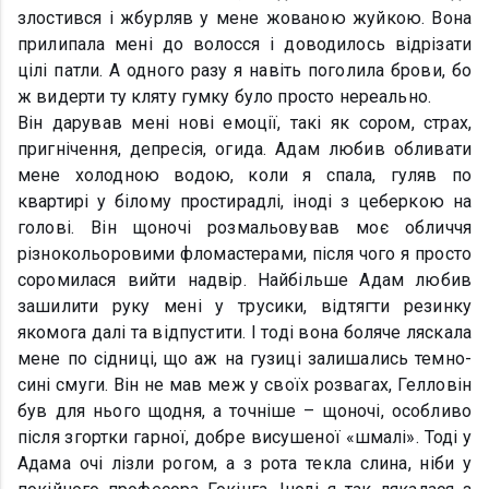
злостився і жбурляв у мене жованою жуйкою. Вона
прилипала мені до волосся і доводилось відрізати
цілі патли. А одного разу я навіть поголила брови, бо
ж видерти ту кляту гумку було просто нереально.
Він дарував мені нові емоції, такі як сором, страх,
пригнічення, депресія, огида. Адам любив обливати
мене холодною водою, коли я спала, гуляв по
квартирі у білому простирадлі, іноді з цеберкою на
голові. Він щоночі розмальовував моє обличчя
різнокольоровими фломастерами, після чого я просто
соромилася вийти надвір. Найбільше Адам любив
зашилити руку мені у трусики, відтягти резинку
якомога далі та відпустити. І тоді вона боляче ляскала
мене по сідниці, що аж на гузиці залишались темно-
сині смуги. Він не мав меж у своїх розвагах, Гелловін
був для нього щодня, а точніше – щоночі, особливо
після згортки гарної, добре висушеної «шмалі». Тоді у
Адама очі лізли рогом, а з рота текла слина, ніби у