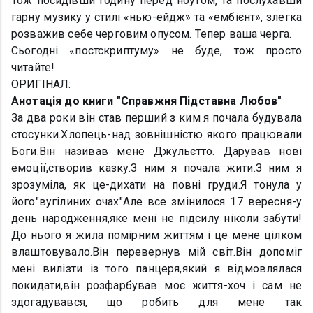
Тож посидівши годину перед ноутом, та послухавши
гарну музику у стилі «нью-ейдж» та «ембієнт», злегка
розважив себе черговим опусом. Тепер ваша черга.
Сьогодні «постскриптуму» не буде, тож просто
читайте!
ОРИГІНАЛ:
Анотація до книги "Справжня Підставна Любов"
За два роки він став перший з ким я почала будувала
стосунки.Хлопець-над зовнішністю якого працювали
Боги.Він називав мене Джульєтто. Дарував нові
емоції,створив казку.З ним я почала жити.З ним я
зрозуміла, як це-дихати на повні груди.Я тонула у
його"вугілиних очах"Але все змінилося 17 вересня-у
день народження,яке мені не підсилу ніколи забути!
До нього я жила помірним життям і це мене цілком
влаштовувало.Він перевернув мій світ.Він допоміг
мені вилізти із того панцеря,який я відмовлялася
покидати,він розфарбував моє життя-хоч і сам не
здогадувався, що робить для мене так