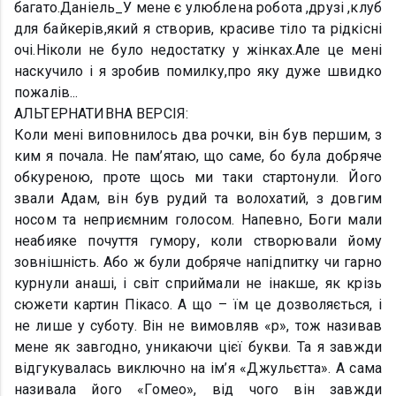
багато.Даніель_У мене є улюблена робота ,друзі ,клуб
для байкерів,який я створив, красиве тіло та рідкісні
очі.Ніколи не було недостатку у жінках.Але це мені
наскучило і я зробив помилку,про яку дуже швидко
пожалів...
АЛЬТЕРНАТИВНА ВЕРСІЯ:
Коли мені виповнилось два рочки, він був першим, з
ким я почала. Не пам’ятаю, що саме, бо була добряче
обкуреною, проте щось ми таки стартонули. Його
звали Адам, він був рудий та волохатий, з довгим
носом та неприємним голосом. Напевно, Боги мали
неабияке почуття гумору, коли створювали йому
зовнішність. Або ж були добряче напідпитку чи гарно
курнули анаші, і світ сприймали не інакше, як крізь
сюжети картин Пікасо. А що – їм це дозволяється, і
не лише у суботу. Він не вимовляв «р», тож називав
мене як завгодно, уникаючи цієї букви. Та я завжди
відгукувалась виключно на ім’я «Джульєтта». А сама
називала його «Гомео», від чого він завжди