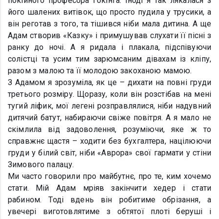
покійного професора Гокінга. Іноді я так лякалася з
його шалених витівок, що просто пудила у трусики, а
він реготав з того, та тішився ніби мала дитина. А ще
Адам створив «Казку» і примушував слухати її пісні з
ранку до ночі. А я ридала і плакала, підспівуючи
солістці та усим тим зарюмсаним дівахам із кліпу,
разом з малою та її молодою закоханою мамою.
З Адамом я зрозуміла, як це – дихати на повні груди
третього розміру. Щоразу, коли він розстібав на мені
тугий ліфик, мої легені розправлялися, ніби надувний
дитячий батут, набираючи свіже повітря. А я мало не
скімлила від задоволення, розуміючи, яке ж то
справжнє щастя – ходити без бухгалтера, націлюючи
груди у білий світ, ніби «Аврора» свої гармати у стіни
Зимового палацу.
Ми часто говорили про майбутнє, про те, ким хочемо
стати. Мій Адам мріяв закінчити хедер і стати
рабином. Тоді вдень він робитиме обрізання, а
увечері виготовлятиме з обтятої плоті беруші і