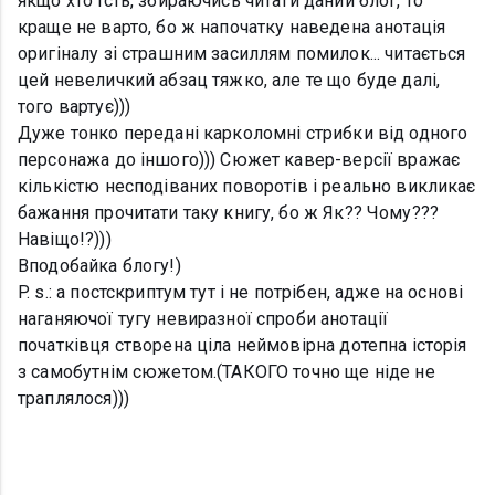
якщо хто їсть, збираючись читати даний блог, то
краще не варто, бо ж напочатку наведена анотація
оригіналу зі страшним засиллям помилок... читається
цей невеличкий абзац тяжко, але те що буде далі,
того вартує)))
Дуже тонко передані карколомні стрибки від одного
персонажа до іншого))) Сюжет кавер-версії вражає
кількістю несподіваних поворотів і реально викликає
бажання прочитати таку книгу, бо ж Як?? Чому???
Навіщо!?)))
Вподобайка блогу!)
P. s.: а постскриптум тут і не потрібен, адже на основі
наганяючої тугу невиразної спроби анотації
початківця створена ціла неймовірна дотепна історія
з самобутнім сюжетом.(ТАКОГО точно ще ніде не
траплялося)))