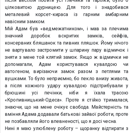
після весілля побити усі глечики та тарілки, було б
цілковитою дурницею. Для того і знадобився
металевий корсет-кираса із гарним амбарним
навісним замком.
Мій Адам був «ведмежатником», і мав за плечима
значний доробок вскритих замків, сейфів,
консервних бляшанок та пивних пляшок. Йому нічого
не вартувало застромити у шпарину пару відмичок і
зняти з мене той клятий замок. Якщо ж відмички не
допомагали, Адам користувався кувалдою чи
автогеном, вирізаючи замок разом з петлями та
вушками. То було неприємно, бо пекло внизу живота,
а після кожного удару кувалдою підстрибували у
брюшині усі печінки, ніби я їхала трасою
«Кропивницький-Одеса». Проте я стійко трималася,
знаючи, що на мене очікує свобода. Майстерність та
вміння Адама додавали батькові зайвої роботи, проте
не позбавляли його впевненості, що я досі чесна.
Нині я маю улюблену роботу – щоранку відтирати з