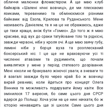
обличчя малюнки фломастером. А ще маю клуб
байкарів «Шалені нічні вовчиці», де ми плескаємо
язиками, теревенимо та обмінюємося різними
байками: від Езопа, Крилова та Руданського. Мене
називають Даніелем, та я на це не ображаюсь, адже
це таки краще, аніж бути «Гомео». До того ж я маю
красиве, від вух до сраки татуйоване тіло та рідкісні,
завжди червоні, ніби у кроля очі. А ще маю заячу губу,
ламані ніби у борця вуха та розплесканий
боксерський ніс. І це ще не враховуючи усі ті
численні атавізми та рудименти, що почали
виявлятися у мене у період статевого дозрівання.
Мені ніколи не бракувало жіночої уваги, а зневаги то
й взагалі завжди було через край. Бо ж вовчиці
вкрай ревниві, коли йдеться про концерт Олега
Вінника та можливість подарувати йому квіти. Все
змінилося 17 вересня, бо саме цього дня СРСР
вдерся до Польщі. Хоча усім на це нині начхати, бо ж
історію ненавидять ще зі школи. Саме цього дня