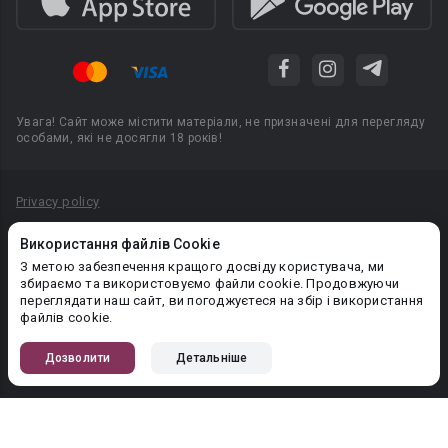
Увага! Сайт може містити матеріали, не призначені для перегляду
особами, які не досягли 18 років!
Privacy policy
Угода користувача
Використання файлів Cookie
Політика конфіденційності
З метою забезпечення кращого досвіду користувача, ми
збираємо та використовуємо файли cookie. Продовжуючи
Правила публікації авторського контенту
переглядати наш сайт, ви погоджуєтеся на збір і використання
файлів cookie.
PR-вiддiл: pr@booknet.com
Дозволити
Детальніше
© 2026 Booknet. Всі права захищено.
Narva mnt 5, Tallinn 10117, Естонія