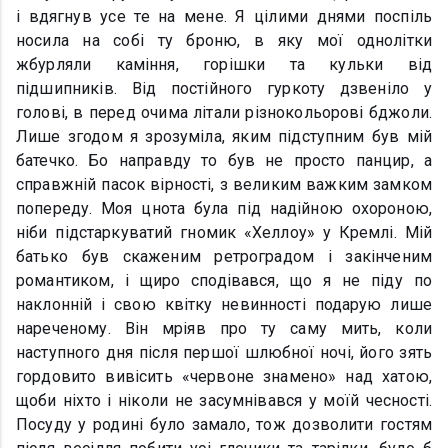
і вдягнув усе те на мене. Я цілими днями поспіль
носила на собі ту броню, в яку мої однолітки
жбурляли каміння, горішки та кульки від
підшипників. Від постійного гуркоту дзвеніло у
голові, в перед очима літали різнокольорові бджоли.
Лише згодом я зрозуміла, яким підступним був мій
батечко. Бо направду то був не просто панцир, а
справжній пасок вірності, з великим важким замком
попереду. Моя цнота була під надійною охороною,
ніби підстаркуватий гномик «Хеллоу» у Кремлі. Мій
батько був скаженим ретроградом і закінченим
романтиком, і щиро сподівався, що я не піду по
наклонній і свою квітку невинності подарую лише
нареченому. Він мріяв про ту саму мить, коли
наступного дня після першої шлюбної ночі, його зять
гордовито вивісить «червоне знамено» над хатою,
щоби ніхто і ніколи не засумнівався у моїй чесності.
Посуду у родині було замало, тож дозволити гостям