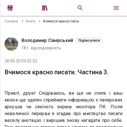


Головна
Блоги
Вчимося красно писати. Частина 3.
Володимир Сіверський
Підписатися
181
відслідковують
28.05.20 00:02:52
Вчимося красно писати. Частина 3.
Привіт, друзі! Сподіваюсь, ви ще не спите і ваш
мозок ще здатен сприймати інформацію з паперових
аркушів чи сяючого екрану монітора ПК. Після
невеличкої перерви я згадав про мистецтво писати
веселу анотацію і вирішив знову нагадати про себе.