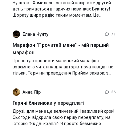
Ну що ж...Хамелеон: останній колір вже другий
день тримається в гарячих новинках Букнету!
Щоразу щиро радію таким моментам. Це
означає, що історію читають, обговорюють,
чекають на продовження. І все це — завдяки
Елана Чунту
71
Марафон "Прочитай мене" - мій перший
марафон
Пропоную провести маленький марафон
взаємного читання для авторів-початківців і не
тільки. Терміни проведення Прийом заявок: з
моменту публікації блогу до 09.08 включно.
Початок марафону: 10.08 Тривалість: 10 днів (до
Анна Лір
36
Гарячі близнюки у передплаті!
Друзі, для мене це величезний і важливий крок!
Сьогодні відкрила свою першу передплату, на
історію "Як дві краплі"! Я просто безмежно
вдячна усім читачам, ну і звісно ж, чудовим
колегам-авторкам, які мене неймовірно