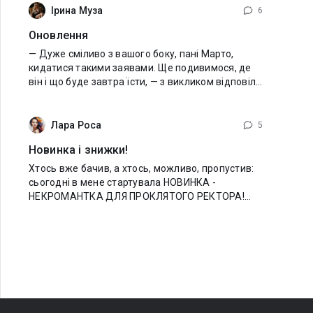
Ірина Муза
6
Оновлення
— Дуже сміливо з вашого боку, пані Марто,
кидатися такими заявами. Ще подивимося, де
він і що буде завтра їсти, — з викликом відповіла
няня. — Ти взагалі берега поплутала? — я вже не
розуміла, чому ця жінка
Лара Роса
5
Новинка і знижки!
Хтось вже бачив, а хтось, можливо, пропустив:
сьогодні в мене стартувала НОВИНКА -
НЕКРОМАНТКА ДЛЯ ПРОКЛЯТОГО РЕКТОРА!
Гумористичний фентезі-детектив з академкою! І,
хоча героїні доведеться лиш удавати з себе
студентку