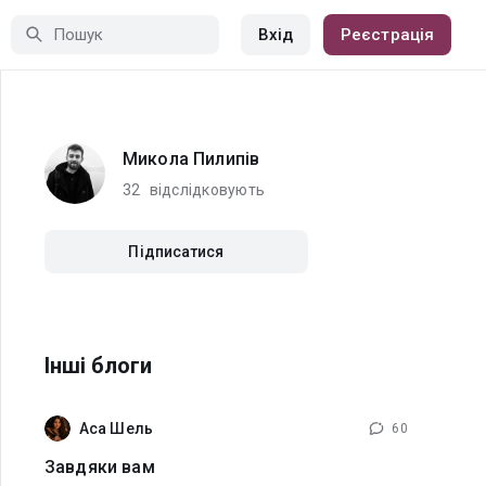
Вхід
Реєстрація
Микола Пилипів
32
відслідковують
Підписатися
Інші блоги
Аса Шель
60
Завдяки вам