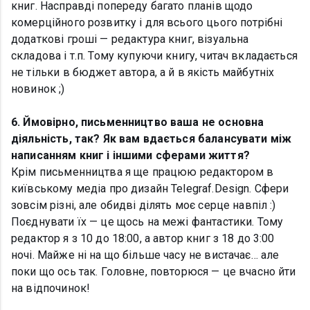
книг. Насправді попереду багато планів щодо
комерційного розвитку і для всього цього потрібні
додаткові гроші — редактура книг, візуальна
складова і т.п. Тому купуючи книгу, читач вкладається
не тільки в бюджет автора, а й в якість майбутніх
новинок ;)
6. Ймовірно, письменництво ваша не основна
діяльність, так? Як вам вдається балансувати між
написанням книг і іншими сферами життя?
Крім письменництва я ще працюю редактором в
київському медіа про дизайн Telegraf.Design. Сфери
зовсім різні, але обидві ділять моє серце навпіл :)
Поєднувати їх — це щось на межі фантастики. Тому
редактор я з 10 до 18:00, а автор книг з 18 до 3:00
ночі. Майже ні на що більше часу не вистачає… але
поки що ось так. Головне, повторюся — це вчасно йти
на відпочинок!