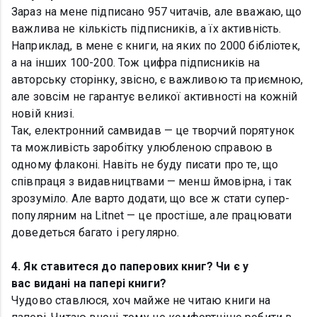
Зараз на мене підписано 957 читачів, але вважаю, що
важлива не кількість підписників, а їх активність.
Наприклад, в мене є книги, на яких по 2000 бібліотек,
а на інших 100-200. Тож цифра підписників на
авторську сторінку, звісно, є важливою та приємною,
але зовсім не гарантує великої активності на кожній
новій книзі.
Так, електронний самвидав — це творчий порятунок
та можливість заробітку улюбленою справою в
одному флаконі. Навіть не буду писати про те, що
співпраця з видавництвами — менш ймовірна, і так
зрозуміло. Але варто додати, що все ж стати супер-
популярним на Litnet — це простіше, але працювати
доведеться багато і регулярно.
4. Як ставитеся до паперових книг? Чи є у
вас видані на папері книги?
Чудово ставлюся, хоч майже не читаю книги на