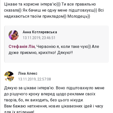
Цікаве та корисне інтерв'ю))) Ти все правильно
сказала)) Як бачиш не одну мене підштовхуєш)) Всі
надихаються твоїм прикладом)) Молодець))
Анна Котляревська
13.11.2019, 23:46:51
Стефанія Лін
, Червонію я, коли таке чую)) Але
дуже приємно, крихітко! Дякую!!
Ліна Алекс
13.11.2019, 22:57:08
Дякую за цікаве інтерв'ю. Воно підштовхнуло мене
до рішучого кроку вперед щодо реклами своїх
творів, бо, як виходить, без цього нікуди.
Вам бажаю натхнення, нових цікавезних ідей і часу
для їх втілення!