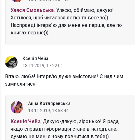
Уляся Смольська
, Улясю, обіймаю, дякую!
Хотілося, щоб читалося легко та весело))
Насправді інтерв'ю для мене не перше, але по
книгах перше)))
Ксенія Чейз
13.11.2019, 17:22:01
Вітаю, люба! Інтерв'ю дуже змістовне! Є над чим
замислитися!
Анна Котляревська
13.11.2019, 18:53:44
Ксенія Чейз
, Дякую-дякую, зіронько! Я рада,
якщо справді інформація стане в нагоді, але...
думаю це мені є чому повчитися в тебе))