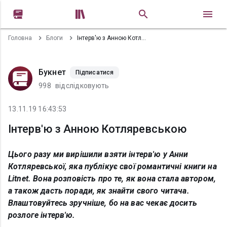


Головна
Блоги
Інтерв'ю з Анною Котляревською
Букнет
Підписатися
998
відслідковують
13.11.19 16:43:53
Інтерв'ю з Анною Котляревською
Цього разу ми вирішили взяти інтерв'ю у Анни
Котляревської, яка публікує свої романтичні книги на
Litnet. Вона розповість про те, як вона стала автором,
а також дасть поради, як знайти свого читача.
Влаштовуйтесь зручніше, бо на вас чекає досить
розлоге інтерв'ю.