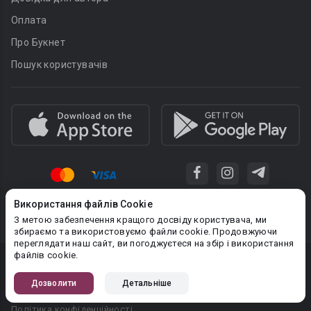
Оплата
Про Букнет
Пошук користувачів
Використання файлів Cookie
Увага! Сайт може містити матеріали, не призначені для перегляду
З метою забезпечення кращого досвіду користувача, ми
особами, які не досягли 18 років!
збираємо та використовуємо файли cookie. Продовжуючи
переглядати наш сайт, ви погоджуєтеся на збір і використання
файлів cookie.
Privacy policy
Дозволити
Детальніше
Угода користувача
Політика конфіденційності