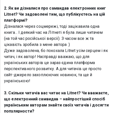
2. Як ви дізналися про самвидав електронних книг
Litnet? Чи задоволені тим, що публікуєтесь на цій
платформі?
Дізналася через соцмережі, тоді зацікавила одна
книга… І деякий час на Літнеті я була лише читачем
(на той час російської версії). З часом все ж та
цікавість зробила з мене автора :)
Дуже задоволена, бо покохала Litnet усім серцем і як
читач, і як автор! Насправді вважаю, що для
українських авторів це зараз єдина платформа
перспективного розвитку. А для читачів це просто
сайт-джерело захоплюючих новинок, та ще й
українською!
3. Скільки читачів вас читає на Litnet? Чи вважаєте,
що електронний самвидав – найпростіший спосіб
українським авторам знайти своїх читачів і досягти
популярности?