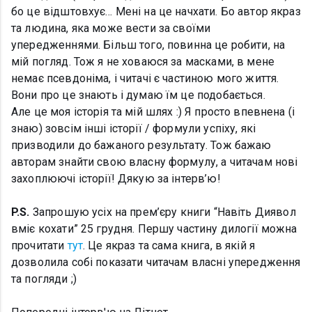
бо це відштовхує… Мені на це начхати. Бо автор якраз
та людина, яка може вести за своїми
упередженнями. Більш того, повинна це робити, на
мій погляд. Тож я не ховаюся за масками, в мене
немає псевдоніма, і читачі є частиною мого життя.
Вони про це знають і думаю їм це подобається.
Але це моя історія та мій шлях :) Я просто впевнена (і
знаю) зовсім інші історії / формули успіху, які
призводили до бажаного результату. Тож бажаю
авторам знайти свою власну формулу, а читачам нові
захоплюючі історії! Дякую за інтерв’ю!
P.S.
Запрошую усіх на прем’єру книги “Навіть Диявол
вміє кохати” 25 грудня. Першу частину дилогії можна
прочитати
тут
. Це якраз та сама книга, в якій я
дозволила собі показати читачам власні упередження
та погляди ;)