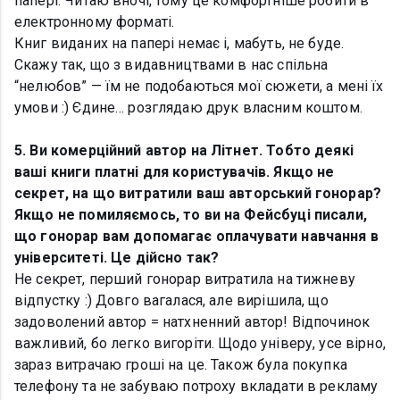
папері. Читаю вночі, тому це комфортніше робити в
електронному форматі.
Книг виданих на папері немає і, мабуть, не буде.
Скажу так, що з видавництвами в нас спільна
“нелюбов” — їм не подобаються мої сюжети, а мені їх
умови :) Єдине… розглядаю друк власним коштом.
5. Ви комерційний автор на Літнет. Тобто деякі
ваші книги платні для користувачів. Якщо не
секрет, на що витратили ваш авторський гонорар?
Якщо не помиляємось, то ви на Фейсбуці писали,
що гонорар вам допомагає оплачувати навчання в
університеті. Це дійсно так?
Не секрет, перший гонорар витратила на тижневу
відпустку :) Довго вагалася, але вирішила, що
задоволений автор = натхненний автор! Відпочинок
важливий, бо легко вигоріти. Щодо універу, усе вірно,
зараз витрачаю гроші на це. Також була покупка
телефону та не забуваю потроху вкладати в рекламу