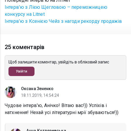
Попередні інтерв'ю на Літнет
Інтерв'ю з Лією Щегловою – переможницею
конкурсу на Litnet
Інтерв'ю з Ксенією Чейз з нагоди рекорду продажів
25 коментарів
Щоб залишити коментар, увійдіть в обліковий запис
Увійти
Оксана Зененко
18.11.2019, 14:54:24
Чудове інтерв'ю, Анічко! Вітаю вас!)) Успіхів і
натхнення! Нехай усі літературні мрії збуваються!))
Анна Котляревська