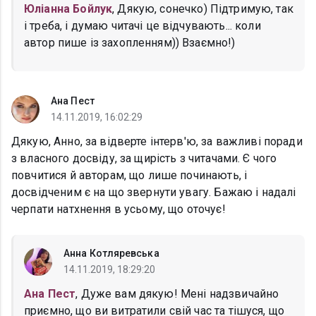
Юліанна Бойлук
, Дякую, сонечко) Підтримую, так
і треба, і думаю читачі це відчувають... коли
автор пише із захопленням)) Взаємно!)
Ана Пест
14.11.2019, 16:02:29
Дякую, Анно, за відверте інтерв'ю, за важливі поради
з власного досвіду, за щирість з читачами. Є чого
повчитися й авторам, що лише починають, і
досвідченим є на що звернути увагу. Бажаю і надалі
черпати натхнення в усьому, що оточує!
Анна Котляревська
14.11.2019, 18:29:20
Ана Пест
, Дуже вам дякую! Мені надзвичайно
приємно, що ви витратили свій час та тішуся, що