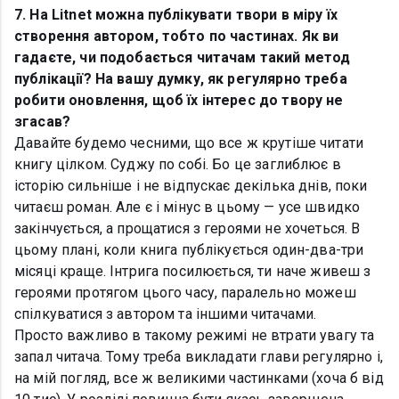
7. На Litnet можна публікувати твори в міру їх
створення автором, тобто по частинах. Як ви
гадаєте, чи подобається читачам такий метод
публікації? На вашу думку, як регулярно треба
робити оновлення, щоб їх інтерес до твору не
згасав?
Давайте будемо чесними, що все ж крутіше читати
книгу цілком. Суджу по собі. Бо це заглиблює в
історію сильніше і не відпускає декілька днів, поки
читаєш роман. Але є і мінус в цьому — усе швидко
закінчується, а прощатися з героями не хочеться. В
цьому плані, коли книга публікується один-два-три
місяці краще. Інтрига посилюється, ти наче живеш з
героями протягом цього часу, паралельно можеш
спілкуватися з автором та іншими читачами.
Просто важливо в такому режимі не втрати увагу та
запал читача. Тому треба викладати глави регулярно і,
на мій погляд, все ж великими частинками (хоча б від