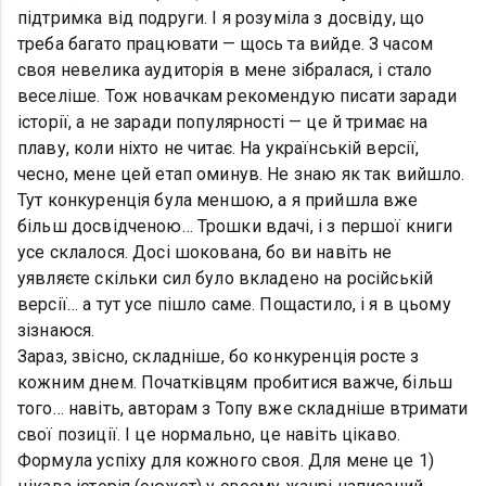
підтримка від подруги. І я розуміла з досвіду, що
треба багато працювати — щось та вийде. З часом
своя невелика аудиторія в мене зібралася, і стало
веселіше. Тож новачкам рекомендую писати заради
історії, а не заради популярності — це й тримає на
плаву, коли ніхто не читає. На українській версії,
чесно, мене цей етап оминув. Не знаю як так вийшло.
Тут конкуренція була меншою, а я прийшла вже
більш досвідченою… Трошки вдачі, і з першої книги
усе склалося. Досі шокована, бо ви навіть не
уявляєте скільки сил було вкладено на російській
версії… а тут усе пішло саме. Пощастило, і я в цьому
зізнаюся.
Зараз, звісно, складніше, бо конкуренція росте з
кожним днем. Початківцям пробитися важче, більш
того… навіть, авторам з Топу вже складніше втримати
свої позиції. І це нормально, це навіть цікаво.
Формула успіху для кожного своя. Для мене це 1)