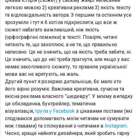
цікава історія (сюжет) у своєму жанрі написаний
легкою мовою 2) креативна реклама 3) якість тексту
та відповідальність автора. З першим та останнім усе
зрозуміло і тут я б хотіла підкреслити, що все ж
сюжет набагато важливіший, ніж якість
(орфографічні помилки) в тексті. Повірте, читачі
читають те, що захоплює, а не те, що правильно
написано. Це не значить, що на якість треба забити, ні.
Це значить, що до неї треба прагнути, але якщо у вас
немає захопливого сюжету, то правила української
мови вас не врятують, на жаль.
Другий пункт я розкрию детальніше, бо мало хто
його вірно розуміє. Важлива креативна, сучасна та
якісна реклама власного “шедевру”. У моєму випадку
це обкладинка, буктрейлер, тематична
візуалізація,
група у Facebook
з цікавими постами (які
сподіваюся допомагають моїм читачам не сумувати
між главами) та спілкування з читачами в
Instagram
.
Чесно, краще найняти дизайнера, який зробить гарну