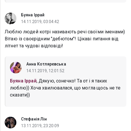
Буяна Іррай
14.11.2019, 03:04:42
Люблю людей котрі називають речі своїми іменами)
Вітаю із своєрідним "дебютом"! Цікаві питання від
літнет та чудові відповіді!
Анна Котляревська
14.11.2019, 12:01:52
Буяна Іррай
, Дякую, сонечко! Та от і я таких
люблю)) Хоча хвилювалася, що могла щось не те
сказати))
Стефанія Лін
13.11.2019, 23:20:09