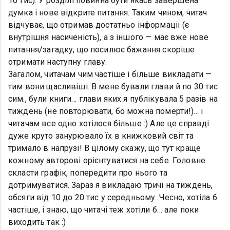
10 тис). У розділі повинна бути якась завершена
думка і нове відкрите питання. Таким чином, читач
відчуває, що отримав достатньо інформації (є
внутрішня насиченість), а з іншого — має вже нове
питання/загадку, що посилює бажання скоріше
отримати наступну главу.
Загалом, читачам чим частіше і більше викладати —
тим вони щасливіші. В мене бували глави й по 30 тис.
сим., були книги… глави яких я публікувала 5 разів на
тиждень (не повторювати, бо можна померти!)... і
читачам все одно хотілося більше :) Але це справді
дуже круто занурювало їх в книжковий світ та
тримало в напрузі! В цілому скажу, що тут краще
кожному авторові орієнтуватися на себе. Головне
скласти графік, попередити про нього та
дотримуватися. Зараз я викладаю тричі на тиждень,
обсяги від 10 до 20 тис у середньому. Чесно, хотіла б
частіше, і знаю, що читачі теж хотіли б… але поки
виходить так :)