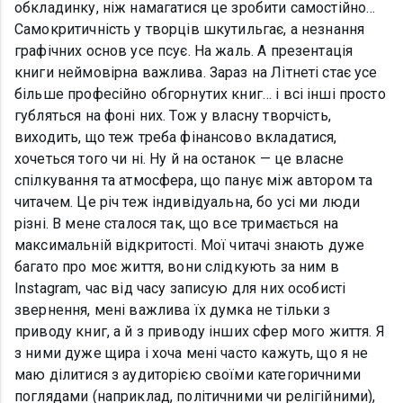
обкладинку, ніж намагатися це зробити самостійно…
Самокритичність у творців шкутильгає, а незнання
графічних основ усе псує. На жаль. А презентація
книги неймовірна важлива. Зараз на Літнеті стає усе
більше професійно обгорнутих книг… і всі інші просто
губляться на фоні них. Тож у власну творчість,
виходить, що теж треба фінансово вкладатися,
хочеться того чи ні. Ну й на останок — це власне
спілкування та атмосфера, що панує між автором та
читачем. Це річ теж індивідуальна, бо усі ми люди
різні. В мене сталося так, що все тримається на
максимальній відкритості. Мої читачі знають дуже
багато про моє життя, вони слідкують за ним в
Instagram, час від часу записую для них особисті
звернення, мені важлива їх думка не тільки з
приводу книг, а й з приводу інших сфер мого життя. Я
з ними дуже щира і хоча мені часто кажуть, що я не
маю ділитися з аудиторією своїми категоричними
поглядами (наприклад, політичними чи релігійними),