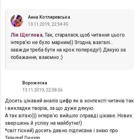
Анна Котляревська
13.11.2019, 22:54:45
Лія Щеглова
, Так, старалася, щоб читання цього
інтерв'ю не було марним)) Згодна, взагалі...
завжди треба бути на крок попереду!) Дякую за
побажання, взаємно :)
Ворожеска
13.11.2019, 22:08:56
Досить цікавий аналіз цифр як в контексті читачів так
і викладки творів, за що дуже дякую.
А так вітаю))) інтерв‘ю вийшло справді цікаве. Нових
звершень й успіху на майбутнє!)
*світ тісний) досить давно підписана і знаю про
Telegraf.Design