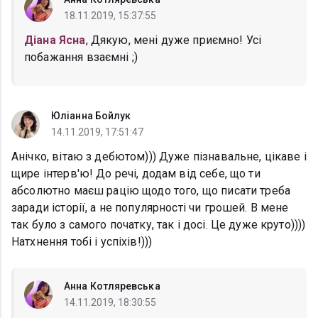
18.11.2019, 15:37:55
Діана Ясна
, Дякую, мені дуже приємно! Усі
побажання взаємні ;)
Юліанна Бойлук
14.11.2019, 17:51:47
Анічко, вітаю з дебютом))) Дуже пізнавальне, цікаве і
щире інтерв'ю! До речі, додам від себе, що ти
абсолютно маєш рацію щодо того, що писати треба
заради історії, а не популярності чи грошей. В мене
так було з самого початку, так і досі. Це дуже круто))))
Натхнення тобі і успіхів!)))
Анна Котляревська
14.11.2019, 18:30:55