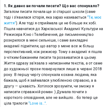
1. Як давно ви почали писати? Що вас спонукало?
Загалом писати почала ще зі старшої школи (саме
тоді і з’явилася історія, яка зараз називається
“Ти, моє
життя”
). Але тоді я сприймала це не більше як хобі.
Пішла навчатися до Харківської Академії Культури на
Режисера Кіно і Телебачення, де письменництво
розкрилося в мені сильніше, і саме викладачі
академії підмітили, що автор з мене все ж більш
перспективний, ніж режисер. Тому з академії я пішла
з чітким бажанням писати та розвиватися в цьому.
Життя одразу зв’язала з написанням текстів, а от саме
до художньої прози повернулася лише в червні 2018
року. В першу чергу спонукала кохана людина, яка
бажала, щоб я займалася улюбленою справою, а в
другу — цікавість. Хотілося зрозуміти, чи зможу я
написати справжній роман :) Думала почати з
короткого оповідання, але не вийшло… бо тепер це
ціла трилогія
“Love is...”
.