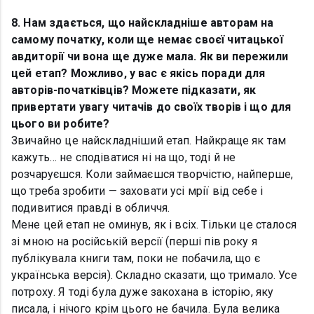
8. Нам здається, що найскладніше авторам на
самому початку, коли ще немає своєї читацької
авдиторії чи вона ще дуже мала. Як ви пережили
цей етап? Можливо, у вас є якісь поради для
авторів-початківців? Можете підказати, як
привертати увагу читачів до своїх творів і що для
цього ви робите?
Звичайно це найскладніший етап. Найкраще як там
кажуть… не сподіватися ні на що, тоді й не
розчаруєшся. Коли займаєшся творчістю, найперше,
що треба зробити — заховати усі мрії від себе і
подивитися правді в обличчя.
Мене цей етап не оминув, як і всіх. Тільки це сталося
зі мною на російській версії (перші пів року я
публікувала книги там, поки не побачила, що є
українська версія). Складно сказати, що тримало. Усе
потроху. Я тоді була дуже закохана в історію, яку
писала, і нічого крім цього не бачила. Була велика