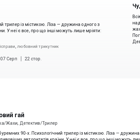
Чу
Всі
над
стикою. Ліза — дружина одного з
жах
и. У неї є все, про що інші можуть лише мріяти:
Пог
Дев
ісправи
,
любовний трикутник
 07 Серп
22 стор.
овий гай
ка/Жахи
,
Детектив/Трилер
емних 90-х. Психологічний трилер із містикою. Ліза — дружина одного з
ливовіших авторитетів країни. У неї є все, про що інші можуть лише