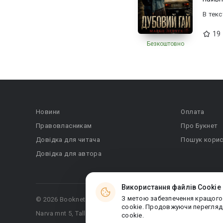
В текc
19
Безкоштовно
Новини
Оплата
Правовласникам
Про Букнет
Довідка для читача
Пошук корис
Довідка для автора
Використання файлів Cookie
З метою забезпечення кращого
© 2026 Booknet. Всі права захищено.
cookie. Продовжуючи перегляда
Narva mnt 5, Tallinn 10117, Естонія
cookie.