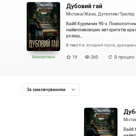
Дубовий гай
Містика/Жахи
,
Детектив/Трилер
Вайб буремних 90-х. Психологічний трилер із мі
найвпливовіших авторитетів країн
розкіш,...
В текcті є:
владний герой
,
дужедивн
19
260
В процесі:
Безкоштовно
За замовчуванням
Дуб
Місти
Вайб бур
найвп