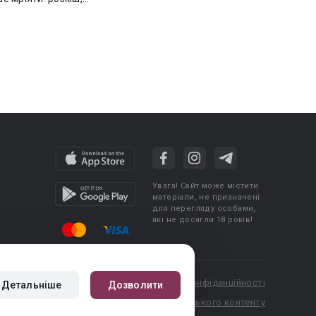
Увага! Сайт може містити
матеріали, не призначені
для перегляду особами,
які не досягли 18 років!
cy
Угода користувача
Політика конфіденційності
Детальніше
Дозволити
booknet.com
Правила публікації авторського контенту