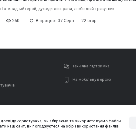
ті є:
владний герой
,
дужедивнісправи
,
любовний трикутник
260
В процесі: 07 Серп
22 стор.
Технічна підтримка
На мобільну версію
тувачів
 досвіду користувача, ми збираємо та використовуємо файли
Privacy poli
ти наш сайт, ви погоджуєтеся на збір і використання файлів
PR-вiддiл: pr@