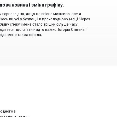
дова новина і зміна графіку.
м гарного дня, якщо це звісно можливо, але я
іюсь ви усі в безпеці і в прохолодному місці. Через
ливу спеку і мене стало трішки більше часу.
одьтеся, що спати надто важко. Історія Стівена і
іда мене так захопила,
 мріяти: розкіш,...