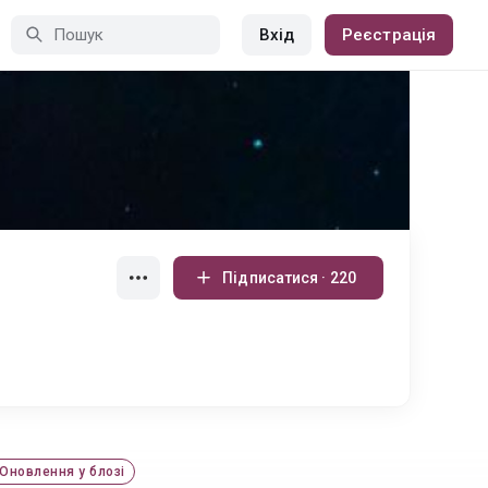
Вхід
Реєстрація
Підписатися · 220
Оновлення у блозі