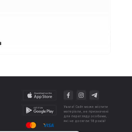
в
Увага! Сайт може містити
матеріали, не призначені
для перегляду особами,
які не досягли 18 років!