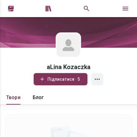


aLina Kozaczka
Підписатися · 5
Твори
Блог