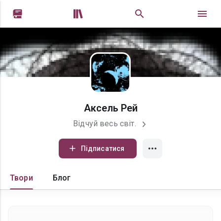


Аксель Рей
Відчуй весь світ.
Підписатися
Твори
Блог