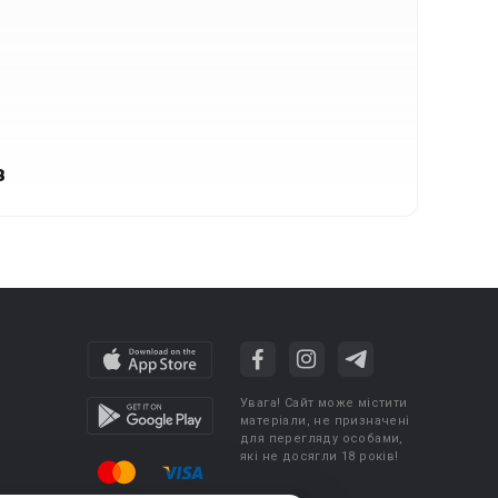
в
Увага! Сайт може містити
матеріали, не призначені
для перегляду особами,
які не досягли 18 років!