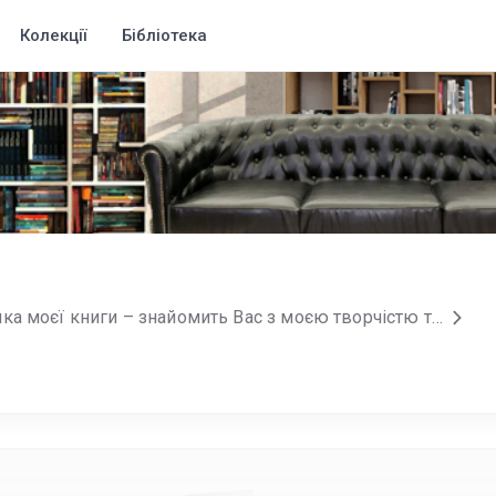
Колекції
Бібліотека
Ця сторінка, як обкладинка моєї книги – знайомить Вас з моєю творчістю та передає мої думки. Я - молодий автор, який лише починає свій шлях. Тут ви можете підтримати мої напрацювання гідно оцінивши їх і залишивши будь-який коментар. Я прошу Вас не цуратися конструктивно критикувати мої роботи, оскільки завдяки критиці народжується огранений ідеал. І я буду радий бачити кожного з Вас серед своїх шанувальників! Також ви можете підтримати мою творчість на: Patreon Або дізнатися трохи більше з лаштунків мого письменства, і вибрати фільм, який я намагаюся щотижня радити у своєму телеграм каналі Penmaster