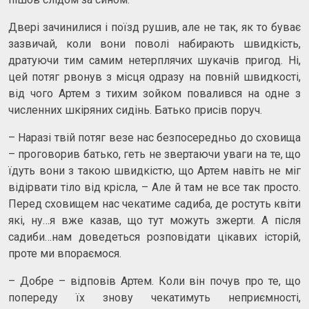
Двері зачинилися і поїзд рушив, але не так, як то буває
зазвичай, коли вони поволі набирають швидкість,
дратуючи тим самим нетерплячих шукачів пригод. Ні,
цей потяг рвонув з місця одразу на повній швидкості,
від чого Артем з тихим зойком повалився на одне з
численних шкіряних сидінь. Батько присів поруч.
– Наразі твій потяг везе нас безпосередньо до сховища
– проговорив батько, геть не звертаючи уваги на те, що
їдуть вони з такою швидкістю, що Артем навіть не міг
відірвати тіло від крісла, – Але й там не все так просто.
Перед сховищем нас чекатиме садиба, де ростуть квіти
які, ну…я вже казав, що тут можуть зжерти. А після
садиби…нам доведеться розповідати цікавих історій,
проте ми впораємося.
– Добре – відповів Артем. Коли він почув про те, що
попереду їх знову чекатимуть неприємності,