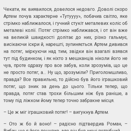
Чекати, як виявилося, довелося недовго. Доволі скоро
Артем почув характерне «Тутуууу», побачив світло, яке
стрімко наближалося, і гучний стукіт металевих коліс об
металеві колії. Потяг стрімко наближався, і от він вже
на великій швидкості долітає до них, різко гальмує,
висікаючи іскри й, нарешті, зупиняється. Артем дивився
на потяг, міркуючи над тим, звідки він взагалі взявся
тут під будинком, і як ніхто з мешканців ніколи його не
чув, проте одразу про все забув, коли зрозумів, що це
не просто потяг, а… Ну що, зрозуміли? Приголомшливо,
правда? Все правильно, то дійсно був його іграшковий
потяг, що зник за день до цього. Тільки тепер, що
правда, потяг став трохи більшим ніж був раніше, а
тому під ліжком йому тепер точно забракне місця.
– Це ж міг іграшковий потяг! – вигукнув Артем.
– Ото ж бо й воно! – радісно підтвердив Роман, –
Вибач, що я його поцупив, але він був мені потрібний.