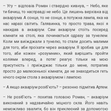
– Угу – відповів Роман і ствердно кивнув, – Небо, яке
ти бачиш, то насправді не небо. Це лишень верхівка від
акваріума. А сонце, то не сонце, а потужна лампа, яка на
нас наразі світить. Галявинка, то просто трава, якої я
накидав в акваріум. Сам акваріум стоїть посеред
кімнати на столі, яка починається одразу за тунелем.
Коли ми виїжджали з тунелю, то стали досить малими
для того, аби проїхати через акваріум. Я зробив це для
того, аби кожен «розумник», який вирішить пройти
коліями вперед, а потяг реагує тільки на мою
присутність і приїжджає тільки до мене, потрапив
просто до малесенької кімнати, де не знаходиться геть
нічого окрім стола з акваріумом і лампою.
– А якщо акваріум розіб’ють? – резонно підмітив Артем.
– Не розіб’ють – похитав головою Роман, – акваріум
виконаний з надзвичайно міцного скла. Його навіть
неможливо звалити, бо він приклеєний за допомогою