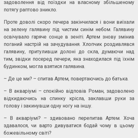
задоволення від поїздки на власному збільшеному
потягу раптово зникло.
Проте доволі скоро печера закінчилася і вони виїхали
на зелену галявину під чистим синім небом. Галявину
освічувало гаряче сонце в зеніті. Артем знову змінив
поганий настрій на зачудування. Хлопчик роздивлявся
галявину, притуливши долоні до скла, думаючи над
тим, звідки посеред печери, яка знаходилася під їхнім
будинком, могла взятися галявина.
– Де це ми? – спитав Артем, повертаючись до батька.
– В акваріумі – спокійно відповів Роман, задоволено
відкидаючись на спинку крісла, заклавши руки за
голову і закинувши одну ногу на іншу.
– В акваріумі? – здивовано перепитав Артем. Хоча
здавалося, чи варто дивуватися бодай чому в цьому
божевільному світі?