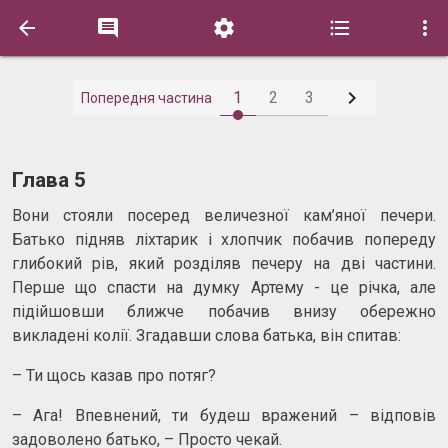






1
2
3
Попередня частина
Глава 5
Вони стояли посеред величезної кам’яної печери.
Батько підняв ліхтарик і хлопчик побачив попереду
глибокий рів, який розділяв печеру на дві частини.
Перше що спасти на думку Артему - це річка, але
підійшовши ближче побачив внизу обережно
викладені колії. Згадавши слова батька, він спитав:
– Ти щось казав про потяг?
– Ага! Впевнений, ти будеш вражений – відповів
задоволено батько, – Просто чекай.