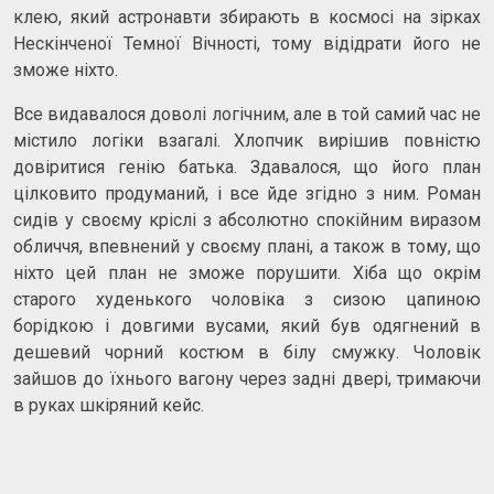
клею, який астронавти збирають в космосі на зірках
Нескінченої Темної Вічності, тому відідрати його не
зможе ніхто.
Все видавалося доволі логічним, але в той самий час не
містило логіки взагалі. Хлопчик вирішив повністю
довіритися генію батька. Здавалося, що його план
цілковито продуманий, і все йде згідно з ним. Роман
сидів у своєму кріслі з абсолютно спокійним виразом
обличчя, впевнений у своєму плані, а також в тому, що
ніхто цей план не зможе порушити. Хіба що окрім
старого худенького чоловіка з сизою цапиною
борідкою і довгими вусами, який був одягнений в
дешевий чорний костюм в білу смужку. Чоловік
зайшов до їхнього вагону через задні двері, тримаючи
в руках шкіряний кейс.