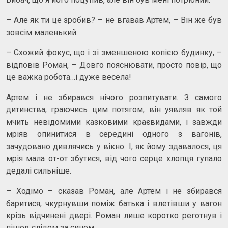
– Але як ти це зробив? – не вгавав Артем, – Він же був
зовсім маленький.
– Схожий фокус, що і зі зменшеною копією будинку, –
відповів Роман, – Довго пояснювати, просто повір, що
це важка робота…і дуже весела!
Артем і не збирався нічого розпитувати. З самого
дитинства, граючись цим потягом, він уявляв як той
мчить невідомими казковими краєвидами, і завжди
мріяв опинитися в середині одного з вагонів,
зачудовано дивлячись у вікно. І, як йому здавалося, ця
мрія мала от-от збутися, від чого серце хлопця гупало
дедалі сильніше.
– Ходімо – сказав Роман, але Артем і не збирався
баритися, чкурнувши поміж батька і влетівши у вагон
крізь відчинені двері. Роман лише коротко реготнув і
пішов слідом за сином.