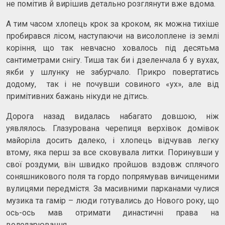
не помітив й вирішив детально розглянути вже вдома.
А тим часом хлопець крок за кроком, як можна тихіше
пробирався лісом, наступаючи на висолоплене із землі
коріння, що так невчасно ховалось під десятьма
сантиметрами снігу. Тиша так би і дзеленчала б у вухах,
якби у шлунку не забурчало. Прикро повертатись
додому, так і не почувши совиного «ух», але від
примітивних бажань нікуди не дітись.
Дорога назад видалась набагато довшою, ніж
уявлялось. Глазурована черепиця верхівок домівок
майоріла досить далеко, і хлопець відчував легку
втому, яка перш за все сковувала литки. Поринувши у
свої роздуми, він швидко пройшов вздовж сплячого
соняшникового поля та гордо попрямував вичищеними
вулицями передмістя. За масивними парканами чулися
музика та гамір – люди готувались до Нового року, що
ось-ось мав отримати династичні права на
володарювання.