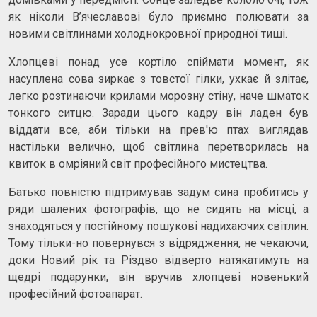
як ніколи В’ячеславові було приємно полювати за
новими світлинами холоднокровної природної тиші.
Хлопцеві понад усе кортіло спіймати момент, як
насуплена сова зиркає з товстої гілки, ухкає й злітає,
легко розтинаючи крилами морозну стіну, наче шматок
тонкого ситцю. Заради цього кадру він ладен був
віддати все, аби тільки на прев'ю птах виглядав
настільки велично, щоб світлина перетворилась на
квиток в омріяний світ професійного мистецтва.
Батько повністю підтримував задум сина пробитись у
ряди шалених фотографів, що не сидять на місці, а
знаходяться у постійному пошукові надихаючих світлин.
Тому тільки-но повернувся з відрядження, не чекаючи,
доки Новий рік та Різдво відверто натякатимуть на
щедрі подарунки, він вручив хлопцеві новенький
професійний фотоапарат.