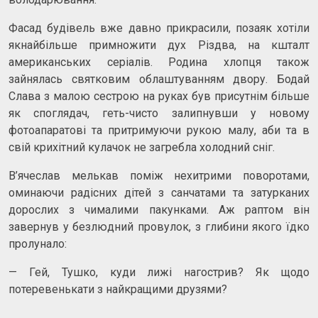
Фасад будівель вже давно прикрасили, позаяк хотіли
якнайбільше примножити дух Різдва, на кшталт
американських серіалів. Родина хлопця також
зайнялась святковим облаштуванням двору. Бодай
Слава з малою сестрою на руках був присутнім більше
як споглядач, геть-чисто залипнувши у новому
фотоапаратові та притримуючи рукою малу, аби та в
свій крихітний кулачок не загребла холодний сніг.
В’ячеслав мелькав поміж нехитрими поворотами,
оминаючи радісних дітей з санчатами та затурканих
дорослих з чималими пакунками. Аж раптом він
завернув у безлюдний провулок, з глибини якого їдко
пролунало:
— Гей, Тушко, куди лижі нагострив? Як щодо
потеревенькати з найкращими друзями?