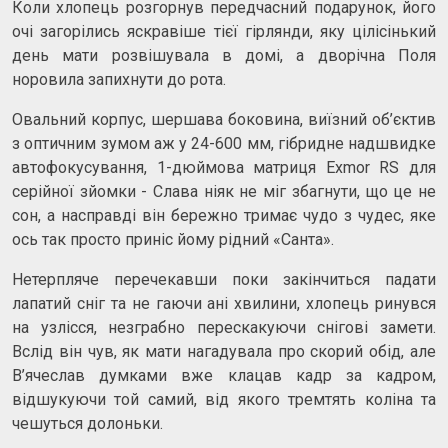
Коли хлопець розгорнув передчасний подарунок, його
очі загорілись яскравіше тієї гірлянди, яку цілісінький
день мати розвішувала в домі, а дворічна Поля
норовила запихнути до рота.
Овальний корпус, шершава боковина, виїзний об’єктив
з оптичним зумом аж у 24-600 мм, гібридне надшвидке
автофокусування, 1-дюймова матриця Exmor RS для
серійної зйомки - Слава ніяк не міг збагнути, що це не
сон, а насправді він бережно тримає чудо з чудес, яке
ось так просто приніс йому рідний «Санта».
Нетерпляче перечекавши поки закінчиться падати
лапатий сніг та не гаючи ані хвилини, хлопець ринувся
на узлісся, незграбно перескакуючи снігові замети.
Вслід він чув, як мати нагадувала про скорий обід, але
В’ячеслав думками вже клацав кадр за кадром,
відшукуючи той самий, від якого тремтять коліна та
чешуться долоньки.