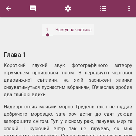





1
Наступна частина
Глава 1
Короткий глухий звук фотографічного затвору
струменем пройшовся тілом. В передчутті чергової
дивовижної світлини, на якій засніжені ялинки
хизуватимуться пухнастим вбранням, В’ячеслав зробив
два глибокі вдихи.
Надворі стояв млявий мороз. Грудень так і не піддав
добрячого морозцю, зате хоч встиг до свят усюди
запорошити снігом. Тут, у лісному раю, панував мир та
спокій. І кусючий вітер так не гарував, як між
домівками у передмісті. Сонце заледве кололо очі, тож