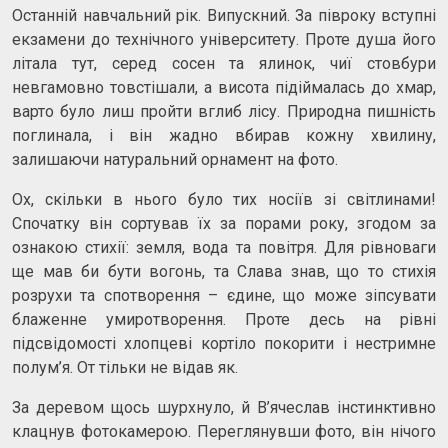
Останній навчальний рік. Випускний. За півроку вступні
екзамени до технічного університету. Проте душа його
літала тут, серед сосен та ялинок, чиї стовбури
невгамовно товстішали, а висота підіймалась до хмар,
варто було лиш пройти вглиб лісу. Природна пишність
поглинала, і він жадно вбирав кожну хвилину,
залишаючи натуральний орнамент на фото.
Ох, скільки в нього було тих носіїв зі світлинами!
Спочатку він сортував їх за порами року, згодом за
ознакою стихії: земля, вода та повітря. Для рівноваги
ще мав би бути вогонь, та Слава знав, що то стихія
розрухи та спотворення – єдине, що може зіпсувати
блаженне умиротворення. Проте десь на рівні
підсвідомості хлопцеві кортіло покорити і нестримне
полум’я. От тільки не відав як.
За деревом щось шурхнуло, й В’ячеслав інстинктивно
клацнув фотокамерою. Переглянувши фото, він нічого