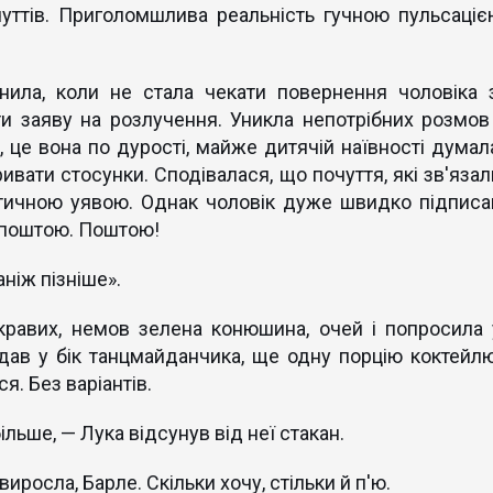
дчуттів. Приголомшлива реальність гучною пульсаціє
нила, коли не стала чекати повернення чоловіка з
и заяву на розлучення. Уникла непотрібних розмов 
це вона по дурості, майже дитячій наївності думала
ивати стосунки. Сподівалася, що почуття, які зв'язал
нтичною уявою. Однак чоловік дуже швидко підписа
д поштою. Поштою!
аніж пізніше».
скравих, немов зелена конюшина, очей і попросила 
дав у бік танцмайданчика, ще одну порцію коктейлю
я. Без варіантів.
ільше, — Лука відсунув від неї стакан.
виросла, Барле. Скільки хочу, стільки й п'ю.