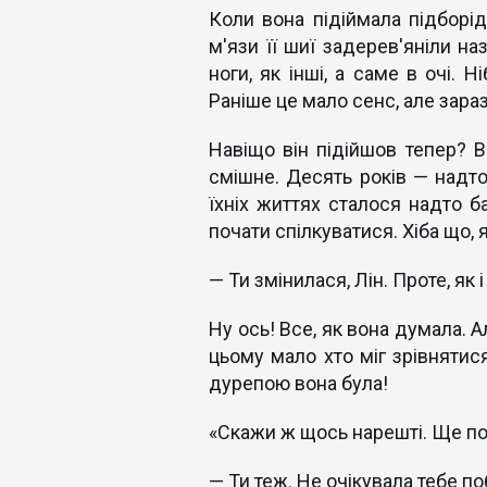
Коли вона підіймала підборі
м'язи її шиї задерев'яніли на
ноги, як інші, а саме в очі. 
Раніше це мало сенс, але зараз.
Навіщо він підійшов тепер? 
смішне. Десять років — надт
їхніх життях сталося надто б
почати спілкуватися. Хіба що, 
— Ти змінилася, Лін. Проте, як 
Ну ось! Все, як вона думала. А
цьому мало хто міг зрівнятис
дурепою вона була!
«Скажи ж щось нарешті. Ще под
— Ти теж. Не очікувала тебе по