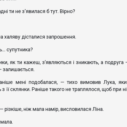
ні ти не з'явилася б тут. Вірно?
 на халяву дісталися запрошення.
ь... супутника?
ки, як ти кажеш, з’являються і зникають, а подруга 
— залишається.
раніше мені подобалася, — тихо вимовив Лука, яки
з її склянки. Раніше такого не траплялося, щоб при н
 — різкіше, ніж мала намір, висловилася Ліна.
умала.