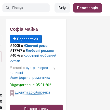
Вхід
Реєстрація
Софія Чайка
Подобається
#4005 в
Жіночий роман
#17767 в
Любовні романи
#4076 в
Короткий любовний
роман
У тексті є:
зустріч через час
,
колишні
,
#комфортна_романтика
Відредаговано: 05.01.2021
Додати до бібліотеки
е
е
а
Поскаржитись