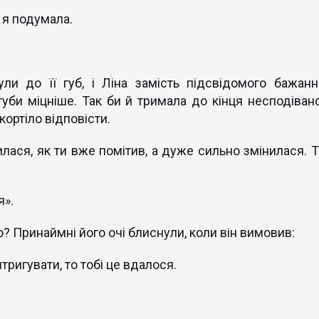
 я подумала.
ли до її губ, і Ліна замість підсвідомого бажанн
губи міцніше. Так би й тримала до кінця несподівано
кортіло відповісти.
лася, як ти вже помітив, а дуже сильно змінилася. Т
я».
? Принаймні його очі блиснули, коли він вимовив:
тригувати, то тобі це вдалося.