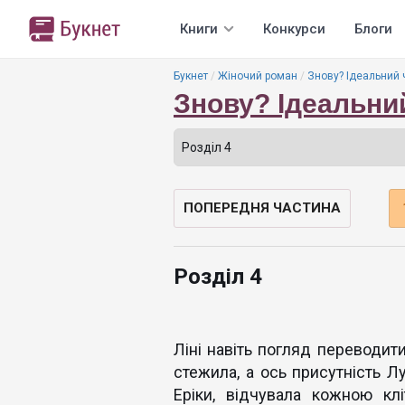
Книги
Конкурси
Блоги
Букнет
Жіночий роман
Знову? Ідеальний 
Знову? Ідеальни
ПОПЕРЕДНЯ ЧАСТИНА
Розділ 4
Ліні навіть погляд переводит
стежила, а ось присутність Л
Еріки, відчувала кожною кл