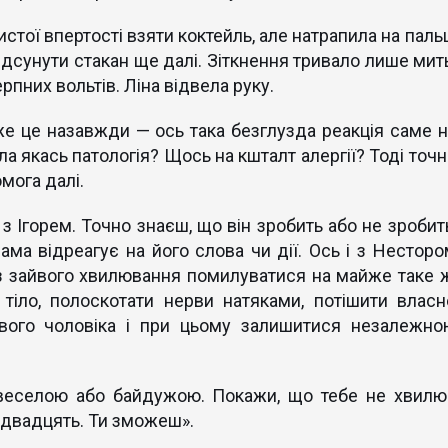
истої впертості взяти коктейль, але натрапила на паль
відсунути стакан ще далі. Зіткнення тривало лише мить
пних вольтів. Ліна відвела руку.
вже це назавжди — ось така безглузда реакція саме н
ла якась патологія? Щось на кшталт алергії? Тоді точ
мога далі.
з Ігорем. Точно знаєш, що він зробить або не зробить
 сама відреагує на його слова чи дії. Ось і з Несторо
 зайвого хвилювання помилуватися на майже таке ж
 тіло, полоскотати нерви натяками, потішити власн
вого чоловіка і при цьому залишитися незалежно
 веселою або байдужою. Покажи, що тебе не хвилю
е двадцять. Ти зможеш».