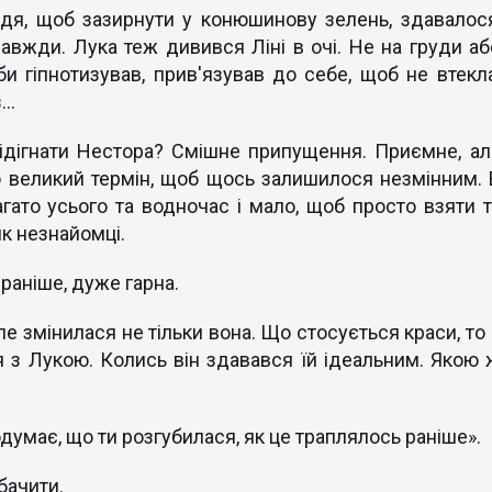
ддя, щоб зазирнути у конюшинову зелень, здавалося
завжди. Лука теж дивився Ліні в очі. Не на груди аб
Ніби гіпнотизував, прив'язував до себе, щоб не втекла
..
Відігнати Нестора? Смішне припущення. Приємне, ал
о великий термін, щоб щось залишилося незмінним. 
агато усього та водночас і мало, щоб просто взяти т
як незнайомці.
і раніше, дуже гарна.
ле змінилася не тільки вона. Що стосується краси, то
я з Лукою. Колись він здавався їй ідеальним. Якою 
умає, що ти розгубилася, як це траплялось раніше».
бачити.