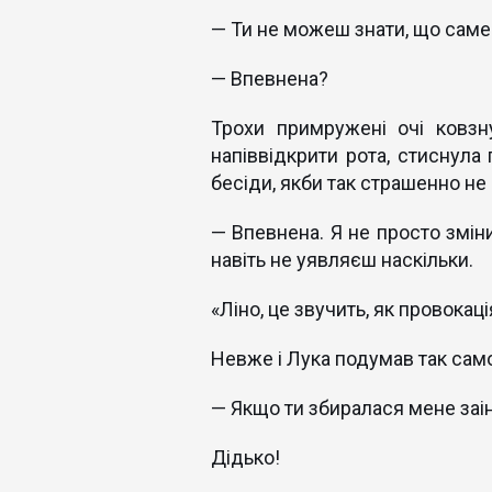
— Ти не можеш знати, що саме
— Впевнена?
Трохи примружені очі ковзну
напіввідкрити рота, стиснула 
бесіди, якби так страшенно не 
— Впевнена. Я не просто зміни
навіть не уявляєш наскільки.
«Ліно, це звучить, як провокаці
Невже і Лука подумав так само
— Якщо ти збиралася мене заін
Дідько!