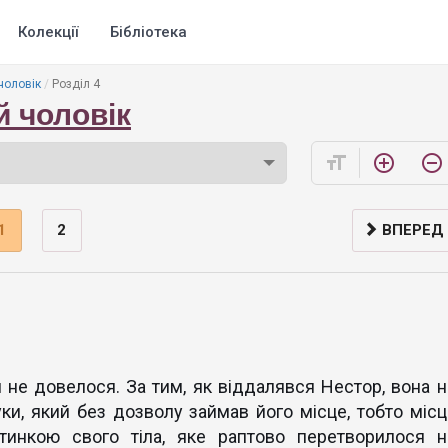
Колекції
Бібліотека
чоловік
Розділ 4
й чоловік
format_size
add_circle_outline
remove_circle_outline
1
2
ВПЕРЕД
и не довелося. За тим, як віддалявся Нестор, вона н
уки, який без дозволу займав його місце, тобто місц
ітинкою свого тіла, яке раптово перетворилося н