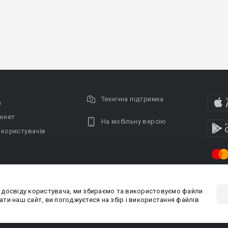
Технічна підтримка
а
кнет
На мобільну версію
 користувачів
 досвіду користувача, ми збираємо та використовуємо файли
Privacy policy
Угода кори
ти наш сайт, ви погоджуєтеся на збір і використання файлів
PR-вiддiл: pr@booknet.com
Пр