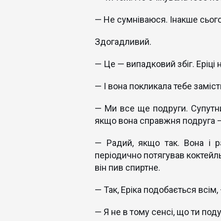
— Не сумніваюся. Інакше сьогод
Здогадливий.
— Це — випадковий збіг. Еріці
— І вона покликала тебе заміст
— Ми все ще подруги. Супутни
якщо вона справжня подруга 
— Радий, якщо так. Вона і 
періодично потягував коктейль 
він пив спиртне.
— Так, Еріка подобається всім,
— Я не в тому сенсі, що ти под