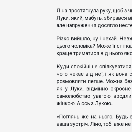
Ліна простягнула руку, щоб з ч
Луки, який, мабуть, збирався 
але напруження досягло нестер
Різко вийшло, ну і нехай. Не
цього чоловіка? Може її спітка
краще триматися від нього яко
Куди спокійніше спілкуватися 
чого чекає від неї, і як вона
розмовляти легше. Можна без
як у Луки, відмінно скроєне
самолюбство увагою вродли
жінкою. А ось з Лукою...
«Поглянь же на нього. Будь
ваша зустріч. Ліно, тобі вже н