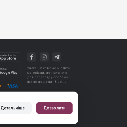
Увага! Сайт може містити
матеріали, не призначені
для перегляду особами,
які не досягли 18 років!
стувача
Політика конфіденційності
Детальніше
Дозволити
авила публікації авторського контенту