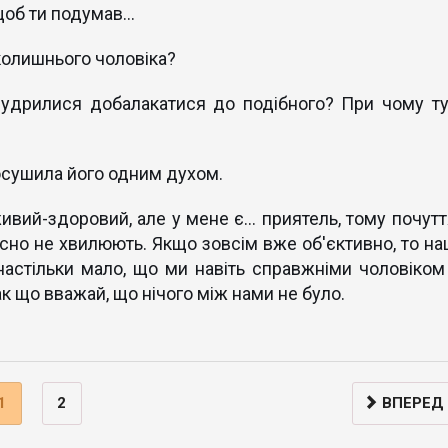
щоб ти подумав...
колишнього чоловіка?
мудрилися добалакатися до подібного? При чому ту
і осушила його одним духом.
живий-здоровий, але у мене є... приятель, тому почутт
сно не хвилюють. Якщо зовсім вже об'єктивно, то на
астільки мало, що ми навіть справжніми чоловіком 
к що вважай, що нічого між нами не було.
1
2
ВПЕРЕД