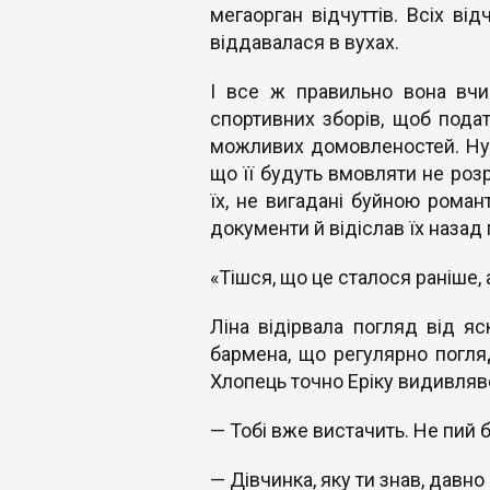
мегаорган відчуттів. Всіх ві
віддавалася в вухах.
І все ж правильно вона вчи
спортивних зборів, щоб подат
можливих домовленостей. Ну, 
що її будуть вмовляти не розр
їх, не вигадані буйною рома
документи й відіслав їх наза
«Тішся, що це сталося раніше, 
Ліна відірвала погляд від я
бармена, що регулярно погля
Хлопець точно Еріку видивлявс
— Тобі вже вистачить. Не пий б
— Дівчинка, яку ти знав, давно 