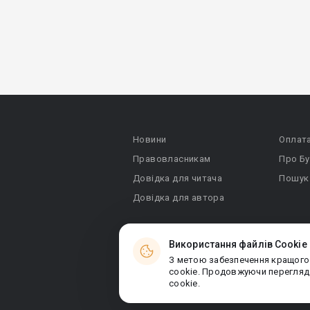
Новини
Оплат
Правовласникам
Про Бу
Довідка для читача
Пошук
Довідка для автора
Використання файлів Cookie
З метою забезпечення кращого
© 2026 Booknet. Всі права захищено.
cookie. Продовжуючи перегляда
Narva mnt 5, Tallinn 10117, Естонія
cookie.