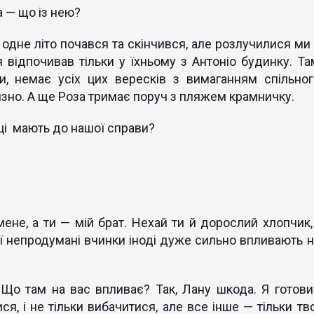
а — що із нею?
одне літо почався та скінчився, але розлучилися ми 
 відпочивав тільки у їхньому з Антоніо будинку. Та
и, немає усіх цих вересків з вимаганням спільног
изно. А ще Роза тримає поруч з пляжем крамничку.
иці мають до нашої справи?
ене, а ти — мій брат. Нехай ти й дорослий хлопчик, 
ої непродумані вчинки іноді дуже сильно впливають н
 Що там на вас впливає? Так, Лану шкода. Я готови
, і не тільки вибачитися, але все інше — тільки тво