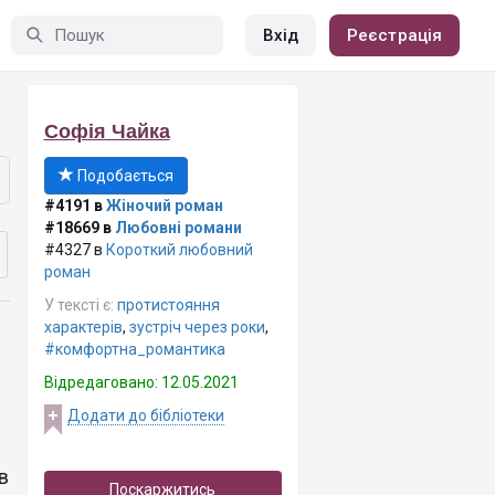
Вхід
Реєстрація
Софія Чайка
Подобається
#4191 в
Жіночий роман
#18669 в
Любовні романи
#4327 в
Короткий любовний
роман
У тексті є:
протистояння
характерів
,
зустріч через роки
,
#комфортна_романтика
Відредаговано: 12.05.2021
Додати до бібліотеки
в
Поскаржитись