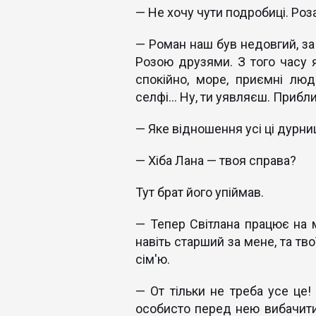
— Не хочу чути подробиці. Роз
— Роман наш був недовгий, за 
Розою друзями. З того часу я
спокійно, море, приємні люд
селфі… Ну, ти уявляєш. Прибл
— Яке відношення усі ці дурн
— Хіба Лана — твоя справа?
Тут брат його упіймав.
— Тепер Світлана працює на м
навіть старший за мене, та тв
сім'ю.
— От тільки не треба усе це!
особисто перед нею вибачитися