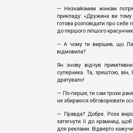
— Незнайомим жінкам потріб
прикладу: «Дружина ви тому 
готова розповідати про себе п
до першого ліпшого красунчик
— А чому ти вирішив, що Ла
відмовила?
Ян знову відчув примітивне
суперника. Та, зрештою, він,
дратувало!
— По-перше, ти сам трохи рані
не збираюся обговорювати осо
— Правда? Добре. Роза вирі
затягнути її до крамниці, щоб
для реклами. Відверто кажучи,