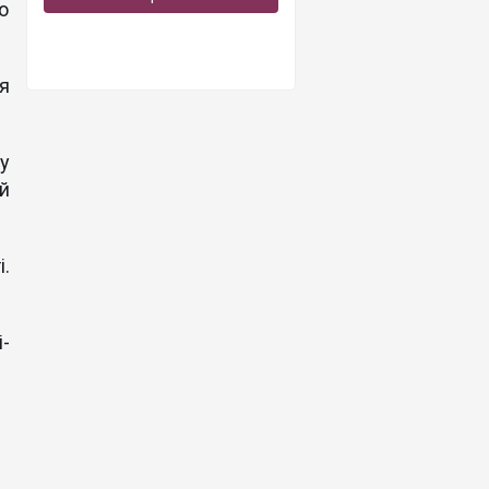
о
я
у
й
і.
-