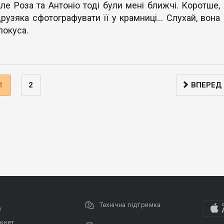
ле Роза та Антоніо тоді були мені ближчі. Коротше, 
друзяка сфотографувати її у крамниці... Слухай, вона 
покуса.
1
2
ВПЕРЕД
Технічна підтримка
а
кнет