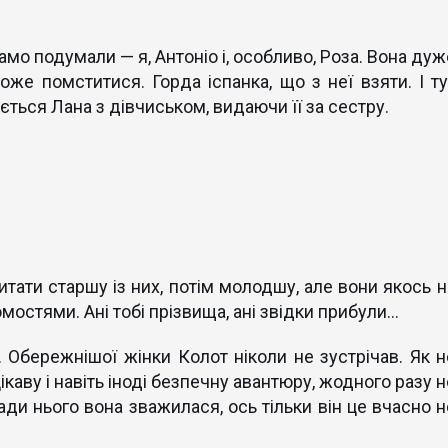
само подумали — я, Антоніо і, особливо, Роза. Вона ду
оже помститися. Горда іспанка, що з неї взяти. І ту
ється Лана з дівчиськом, видаючи її за сестру.
тати старшу із них, потім молодшу, але вони якось н
остями. Ані тобі прізвища, ані звідки прибули...
Обережнішої жінки Колот ніколи не зустрічав. Як н
цікаву і навіть іноді безпечну авантюру, жодного разу 
ади нього вона зважилася, ось тільки він це вчасно н