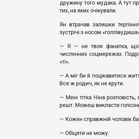
дружину того мудака. А тут пр
тих, на яких очікували.
Ян втрачав залишки терпіння
зустрічі з носом «голлівудиша»
— Я — не твоя фанатка, що
численних соцмережах. Подроб
«ті».
— А міг би й поцікавитися житт
Все ж родич, як не крути.
— Мені тітка Ніна розповість,
решт. Можеш викласти голісінь
— Кожен справжній чоловік баж
— Обіцяти не можу.