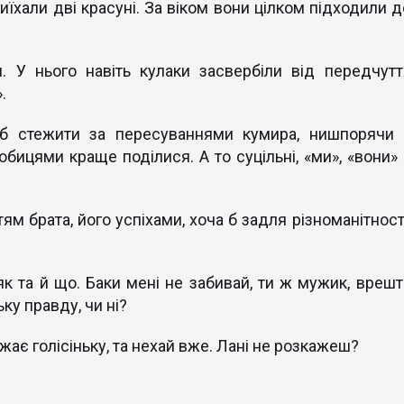
иїхали дві красуні. За віком вони цілком підходили д
. У нього навіть кулаки засвербіли від передчутт
.
б стежити за пересуваннями кумира, нишпорячи 
ицями краще поділися. А то суцільні, «ми», «вони» 
ям брата, його успіхами, хоча б задля різноманітност
 як та й що. Баки мені не забивай, ти ж мужик, врешті
ку правду, чи ні?
ає голісіньку, та нехай вже. Лані не розкажеш?