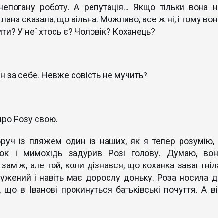
епогану роботу. А репутація... Якщо тільки вона н
вітлана сказала, що вільна. Можливо, все ж ні, і тому во
ти? У неї хтось є? Чоловік? Коханець?
ен за себе. Невже совість не мучить?
про Розу свою.
руч із пляжем один із наших, як я тепер розумію, 
нок і мимохідь задурив Розі голову. Думаю, вон
 заміж, але той, коли дізнався, що коханка завагітніл
ужений і навіть має дорослу доньку. Роза носила д
 що в Іванові прокинуться батьківські почуття. А ві