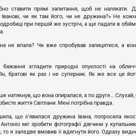
но ставити прямі запитання, щоб не налякати. Д
Іванові, чи як там його, чи не дружина?» Не кожн
одробиці при першій же зустрічі, а ще падати в обійм
а.
на не впала? Чи вже спробував залицятися, а вон
 бажання згладити природні опуклості на обличч
 Ян, братові як раз і не суперник. Як же все це йог
ше натякнув, що вона опиралася, а по друге… Слухай, 
бисте життя Світлани. Мені потрібна правда.
шила, що з'явилася дружина Івана, попросила якос
 Антоніо міг зробити фотографії дівчини у купальник
 то я заледве вмовив її вдягнути його. Одразу видно