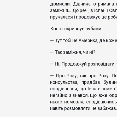
домисли. Дівчина отримала н
заміжня... До речі, в Іспанії С
пручалася і продовжує це роби
Колот скрипнув зубами.
— Тут тобі не Америка, де кож
— Так заміжня, чи ні?
— Ні. Продовжуй розповідати 
— Про Розу, так про Розу. По
консульства, придбав буди
сподівалася, що Іван візьме її
негайно зізнався, що вже одр
нього немовля, сподіваючись,
навіть розмовляти не забажав.