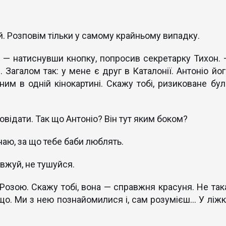
. Розповім тільки у самому крайньому випадку.
 — натиснувши кнопку, попросив секретарку Тихон. 
 Загалом так: у мене є друг в Каталонії. Антоніо йог
ним в одній кінокартині. Скажу тобі, ризиковане бул
відати. Так що Антоніо? Він тут яким боком?
знаю, за що тебе баби люблять.
вжуй, не тушуйся.
ї Розою. Скажу тобі, вона — справжня красуня. Не така
що. Ми з нею познайомилися і, сам розумієш... У ліжк