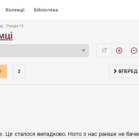
Колекції
Бібліотека
ці
Розділ 15
мці
format_size
add_circle_outline
remove_circle_outline
1
2
ВПЕРЕД
е. Це сталося випадково. Ніхто з нас раніше не бачи