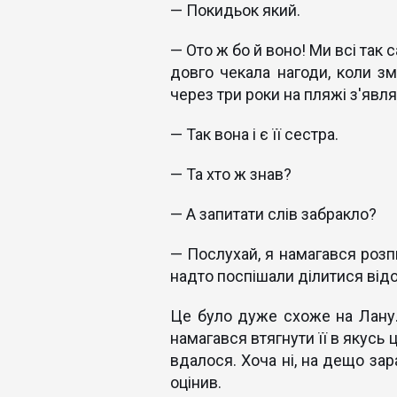
— Покидьок який.
— Ото ж бо й воно! Ми всі так 
довго чекала нагоди, коли зм
через три роки на пляжі з'явля
— Так вона і є її сестра.
— Та хто ж знав?
— А запитати слів забракло?
— Послухай, я намагався розпи
надто поспішали ділитися відом
Це було дуже схоже на Лану. 
намагався втягнути її в якусь 
вдалося. Хоча ні, на дещо зар
оцінив.