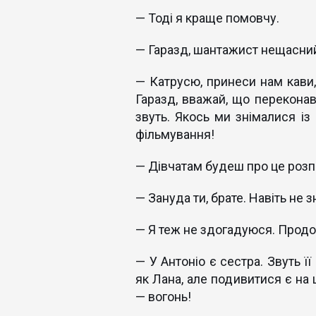
— Тоді я краще помовчу.
— Гаразд, шантажист нещасний
— Катрусю, принеси нам кави,
Гаразд, вважай, що переконав.
звуть. Якось ми знімалися із 
фільмування!
— Дівчатам будеш про це розпо
— Зануда ти, брате. Навіть не 
— Я теж не здогадуюся. Продо
— У Антоніо є сестра. Звуть ї
як Лана, але подивитися є на 
— вогонь!