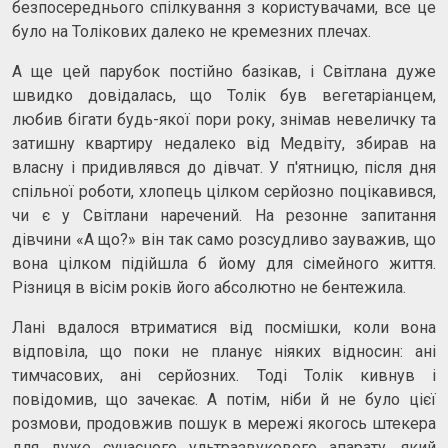
безпосереднього спілкування з користувачами, все це
було на Толікових далеко не кремезних плечах.
А ще цей парубок постійно базікав, і Світлана дуже
швидко довідалась, що Толік був вегетаріанцем,
любив бігати будь-якої пори року, знімав невеличку та
затишну квартиру недалеко від Медвіту, збирав на
власну і придивлявся до дівчат. У п'ятницю, після дня
спільної роботи, хлопець цілком серйозно поцікавився,
чи є у Світлани наречений. На резонне запитання
дівчини «А що?» він так само розсудливо зауважив, що
вона цілком підійшла б йому для сімейного життя.
Різниця в вісім років його абсолютно не бентежила.
Лані вдалося втриматися від посмішки, коли вона
відповіла, що поки не планує ніяких відносин: ані
тимчасових, ані серйозних. Тоді Толік кивнув і
повідомив, що зачекає. А потім, ніби й не було цієї
розмови, продовжив пошук в мережі якогось штекера
для дуже сучасного ультразвукового апарату, який