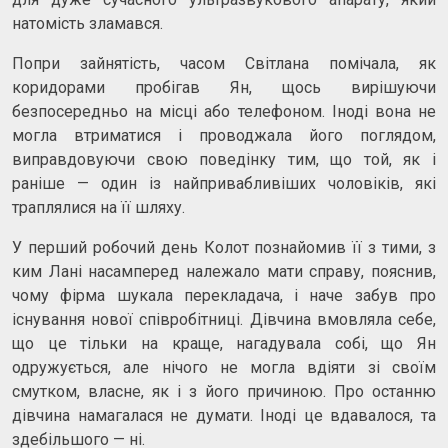
натомість зламався.
Попри зайнятість, часом Світлана помічала, як
коридорами пробігав Ян, щось вирішуючи
безпосередньо на місці або телефоном. Іноді вона не
могла втриматися і проводжала його поглядом,
виправдовуючи свою поведінку тим, що той, як і
раніше — один із найпривабливіших чоловіків, які
траплялися на її шляху.
У перший робочий день Колот познайомив її з тими, з
ким Лані насамперед належало мати справу, пояснив,
чому фірма шукала перекладача, і наче забув про
існування нової співробітниці. Дівчина вмовляла себе,
що це тільки на краще, нагадувала собі, що Ян
одружується, але нічого не могла вдіяти зі своїм
смутком, власне, як і з його причиною. Про останню
дівчина намагалася не думати. Іноді це вдавалося, та
здебільшого — ні.