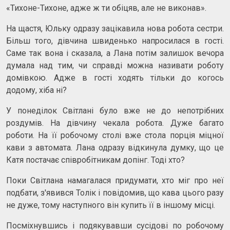
«Тихоне-Тихоне, адже ж ти обіцяв, але не виконав».
На щастя, Юльку одразу зацікавила нова робота сестри.
Більш того, дівчина швиденько напросилася в гості.
Саме так вона і сказала, а Лана потім залишок вечора
думала над тим, чи справді можна називати роботу
домівкою. Адже в гості ходять тільки до когось
додому, хіба ні?
У понеділок Світлані було вже не до непотрібних
роздумів. На дівчину чекала робота. Дуже багато
роботи. На її робочому столі вже стола порція міцної
кави з автомата. Лана одразу відкинула думку, що це
Катя постачає співробітникам допінг. Тоді хто?
Поки Світлана намагалася придумати, хто міг про неї
подбати, з'явився Толік і повідомив, що кава цього разу
не дуже, тому наступного він купить її в іншому місці.
Посміхнувшись і подякувавши сусідові по робочому