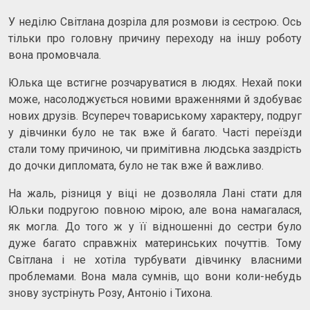
У неділю Світлана дозріла для розмови із сестрою. Ось
тільки про головну причину переходу на іншу роботу
вона промовчала.
Юлька ще встигне розчаруватися в людях. Нехай поки
може, насолоджується новими враженнями й здобуває
нових друзів. Всупереч товариському характеру, подруг
у дівчинки було не так вже й багато. Часті переїзди
стали тому причиною, чи примітивна людська заздрість
до дочки дипломата, було не так вже й важливо.
На жаль, різниця у віці не дозволяла Лані стати для
Юльки подругою повною мірою, але вона намагалася,
як могла. До того ж у її відношенні до сестри було
дуже багато справжніх материнських почуттів. Тому
Світлана і не хотіла турбувати дівчинку власними
проблемами. Вона мала сумнів, що вони коли-небудь
знову зустрінуть Розу, Антоніо і Тихона.