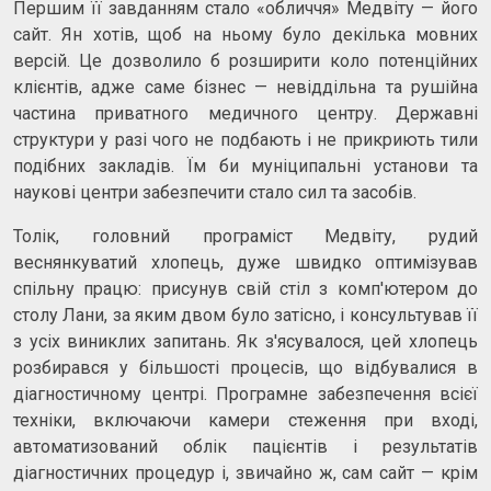
Першим її завданням стало «обличчя» Медвіту — його
сайт. Ян хотів, щоб на ньому було декілька мовних
версій. Це дозволило б розширити коло потенційних
клієнтів, адже саме бізнес — невіддільна та рушійна
частина приватного медичного центру. Державні
структури у разі чого не подбають і не прикриють тили
подібних закладів. Їм би муніципальні установи та
наукові центри забезпечити стало сил та засобів.
Толік, головний програміст Медвіту, рудий
веснянкуватий хлопець, дуже швидко оптимізував
спільну працю: присунув свій стіл з комп'ютером до
столу Лани, за яким двом було затісно, і консультував її
з усіх виниклих запитань. Як з'ясувалося, цей хлопець
розбирався у більшості процесів, що відбувалися в
діагностичному центрі. Програмне забезпечення всієї
техніки, включаючи камери стеження при вході,
автоматизований облік пацієнтів і результатів
діагностичних процедур і, звичайно ж, сам сайт — крім