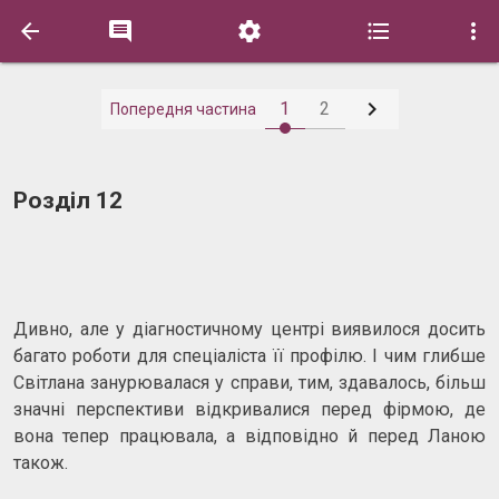






1
2
Попередня частина
Розділ 12
Дивно, але у діагностичному центрі виявилося досить
багато роботи для спеціаліста її профілю. І чим глибше
Світлана занурювалася у справи, тим, здавалось, більш
значні перспективи відкривалися перед фірмою, де
вона тепер працювала, а відповідно й перед Ланою
також.