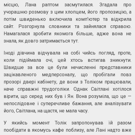
місцю, Лана раптом засмутилася. Згадала про
учорашню розмову з цим хлопцем, його пропозицію, а
потім швиденько включила комп'ютер та відкрила
сайт. Розгорнула словники та зайнялася справою.
Намагалася зробити якомога більше, адже вона не
знала, як довго затримається тут.
Іноді дівчина відчувала на собі чийсь погляд, проте,
коли підіймала очі, цей хтось встигав зникнути.
Швидше за все це були нечисленні представники
зацікавленого медперсоналу, що пробігали повз
прозорі двері кабінету, де вони з Толіком працювали,
наче справжні трудоголіки. Однак Світлані хотілося
вірити, що серед них був і Ян. Вона розуміла, що це —
непослідовне і суперечливе бажання, але аналізувати
його, Світлана, на щастя, не мала часу.
У якийсь момент Толік запропонував їй разом
пообідати в якомусь кафе поблизу, але Лані надто вже