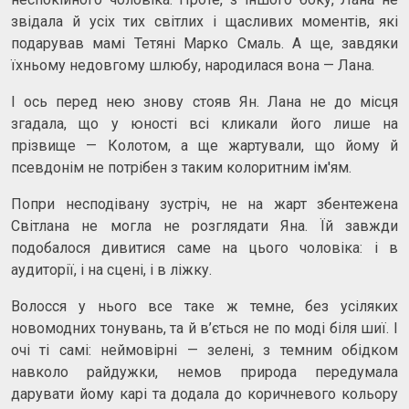
звідала й усіх тих світлих і щасливих моментів, які
подарував мамі Тетяні Марко Смаль. А ще, завдяки
їхньому недовгому шлюбу, народилася вона — Лана.
І ось перед нею знову стояв Ян. Лана не до місця
згадала, що у юності всі кликали його лише на
прізвище — Колотом, а ще жартували, що йому й
псевдонім не потрібен з таким колоритним ім'ям.
Попри несподівану зустріч, не на жарт збентежена
Світлана не могла не розглядати Яна. Їй завжди
подобалося дивитися саме на цього чоловіка: і в
аудиторії, і на сцені, і в ліжку.
Волосся у нього все таке ж темне, без усіляких
новомодних тонувань, та й в’ється не по моді біля шиї. І
очі ті самі: неймовірні — зелені, з темним обідком
навколо райдужки, немов природа передумала
дарувати йому карі та додала до коричневого кольору