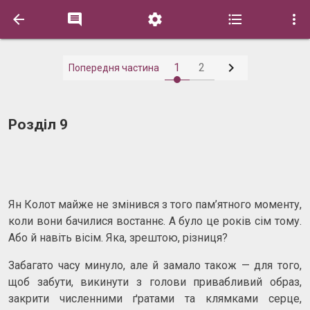






1
2
Попередня частина
Розділ 9
Ян Колот майже не змінився з того пам’ятного моменту,
коли вони бачилися востаннє. А було це років сім тому.
Або й навіть вісім. Яка, зрештою, різниця?
Забагато часу минуло, але й замало також — для того,
щоб забути, викинути з голови привабливий образ,
закрити численними ґратами та клямками серце,