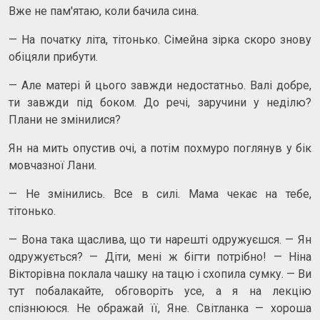
Вже не пам'ятаю, коли бачила сина.
— На початку літа, тітонько. Сімейна зірка скоро знову
обіцяли прибути.
— Але матері й цього завжди недостатньо. Валі добре,
ти завжди під боком. До речі, заручини у неділю?
Плани не змінилися?
Ян на мить опустив очі, а потім похмуро поглянув у бік
мовчазної Лани.
— Не змінились. Все в силі. Мама чекає на тебе,
тітонько.
— Вона така щаслива, що ти нарешті одружуєшся. — Ян
одружується? — Діти, мені ж бігти потрібно! — Ніна
Вікторівна поклала чашку на тацю і схопила сумку. — Ви
тут побалакайте, обговоріть усе, а я на лекцію
спізнююся. Не ображай її, Яне. Світланка — хороша