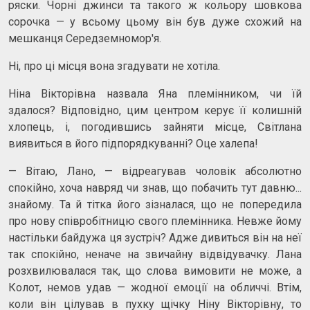
ряски. Чорні джинси та такого ж кольору шовкова
сорочка — у всьому цьому він був дуже схожий на
мешканця Середземномор'я.
Ні, про ці місця вона згадувати не хотіла.
Ніна Вікторівна назвала Яна племінником, чи їй
здалося? Відповідно, цим центром керує її колишній
хлопець, і, погодившись зайняти місце, Світлана
виявиться в його підпорядкуванні? Оце халепа!
— Вітаю, Лано, — відреагував чоловік абсолютно
спокійно, хоча навряд чи знав, що побачить тут давню...
знайому. Та й тітка його зізналася, що не попередила
про нову співробітницю свого племінника. Невже йому
настільки байдужа ця зустріч? Адже дивиться він на неї
так спокійно, неначе на звичайну відвідувачку. Лана
розхвилювалася так, що слова вимовити не може, а
Колот, немов удав — жодної емоції на обличчі. Втім,
коли він цілував в пухку щічку Ніну Вікторівну, то