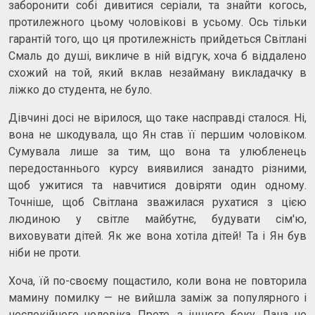
заборонити собі дивитися серіали, та знайти когось,
протилежного цьому чоловікові в усьому. Ось тільки
гарантій того, що ця протилежність прийдеться Світлані
Смаль до душі, викличе в ній відгук, хоча б віддалено
схожий на той, який вклав незайману викладачку в
ліжко до студента, не було.
Дівчині досі не вірилося, що таке насправді сталося. Ні,
вона не шкодувала, що Ян став її першим чоловіком.
Сумувала лише за тим, що вона та улюбленець
передостаннього курсу виявилися занадто різними,
щоб ужитися та навчитися довіряти один одному.
Точніше, щоб Світлана зважилася рухатися з цією
людиною у світле майбутнє, будувати сім'ю,
виховувати дітей. Як же вона хотіла дітей! Та і Ян був
ніби не проти.
Хоча, їй по-своєму пощастило, коли вона не повторила
мамину помилку — не вийшла заміж за популярного і
неспокійного чоловіка. Проте, з іншого боку, Лана не