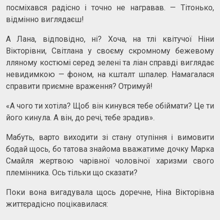
посміхався радісно і точно не награвав. — Тітонько,
відмінно виглядаєш!
А Лана, відповідно, ні? Хоча, на тлі квітучої Ніни
Вікторівни, Світлана у своєму скромному бежевому
лляному костюмі серед зелені та ліан справді виглядає
невидимкою — фоном, на кшталт шпалер. Намагалася
справити приємне враження? Отримуй!
«А чого ти хотіла? Щоб він кинувся тебе обіймати? Це ти
його кинула. А він, до речі, тебе зрадив».
Мабуть, варто виходити зі стану отупіння і вимовити
бодай щось, бо татова знайома вважатиме дочку Марка
Смайля жертвою чарівної чоловічої харизми свого
племінника. Ось тільки що сказати?
Поки вона вигадувала щось доречне, Ніна Вікторівна
життєрадісно поцікавилася: