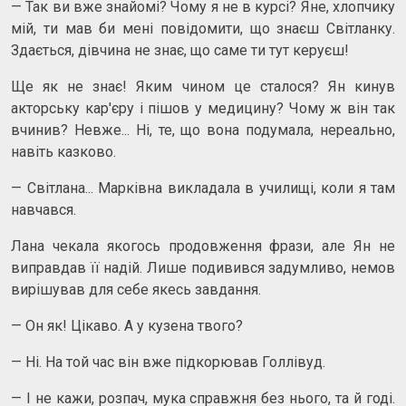
— Так ви вже знайомі? Чому я не в курсі? Яне, хлопчику
мій, ти мав би мені повідомити, що знаєш Світланку.
Здається, дівчина не знає, що саме ти тут керуєш!
Ще як не знає! Яким чином це сталося? Ян кинув
акторську кар'єру і пішов у медицину? Чому ж він так
вчинив? Невже... Ні, те, що вона подумала, нереально,
навіть казково.
— Світлана... Марківна викладала в училищі, коли я там
навчався.
Лана чекала якогось продовження фрази, але Ян не
виправдав її надій. Лише подивився задумливо, немов
вирішував для себе якесь завдання.
— Он як! Цікаво. А у кузена твого?
— Ні. На той час він вже підкорював Голлівуд.
— І не кажи, розпач, мука справжня без нього, та й годі.