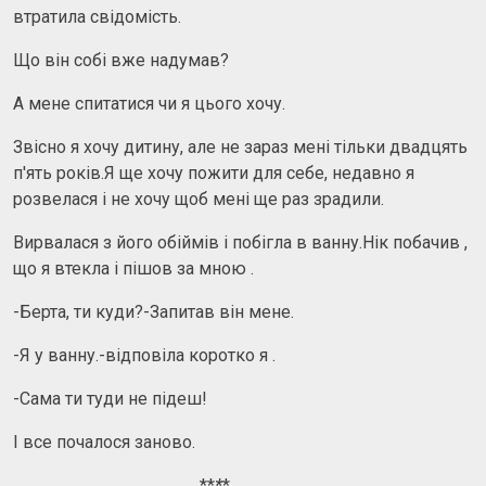
втратила свідомість.
Що він собі вже надумав?
А мене спитатися чи я цього хочу.
Звісно я хочу дитину, але не зараз мені тільки двадцять
п'ять років.Я ще хочу пожити для себе, недавно я
розвелася і не хочу щоб мені ще раз зрадили.
Вирвалася з його обіймів і побігла в ванну.Нік побачив ,
що я втекла і пішов за мною .
-Берта, ти куди?-Запитав він мене.
-Я у ванну.-відповіла коротко я .
-Сама ти туди не підеш!
І все почалося заново.
**
*
*