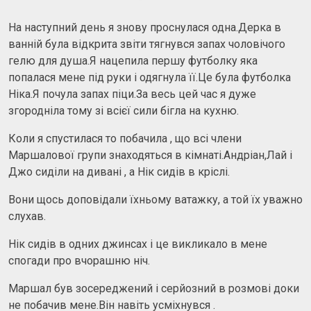
На наступний день я знову проснулася одна.Дерка в
ванній була відкрита звіти тягнувся запах чоловічого
гелю для душа.Я нацепила першу футболку яка
попалася мене під руки і одягнула її.Це була футболка
Ніка.Я почула запах піци.За весь цей час я дуже
згородніла тому зі всієї сили бігла на кухню.
Коли я спустилася то побачила , що всі члени
Маршалової групи знаходяться в кімнаті.Андріан,Лай і
Джо сиділи на дивані , а Нік сидів в кріслі.
Вони щось доповідали їхньому ватажку, а той їх уважно
слухав.
Нік сидів в одних джинсах і це викликало в мене
спогади про вчорашню ніч.
Маршал був зосереджений і серйозний в розмові доки
не побачив мене.Він навіть усміхнувся .