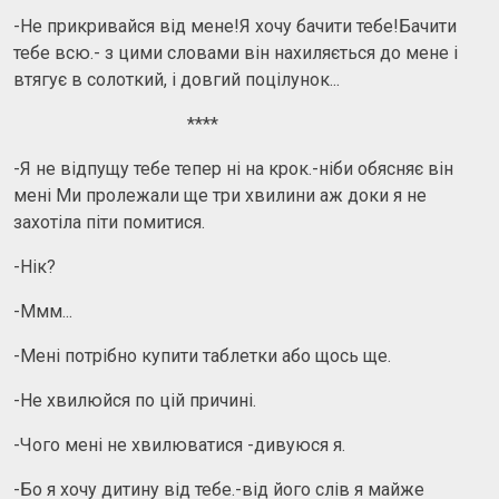
-Не прикривайся від мене!Я хочу бачити тебе!Бачити
тебе всю.- з цими словами він нахиляється до мене і
втягує в солоткий, і довгий поцілунок...
****
-Я не відпущу тебе тепер ні на крок.-ніби обясняє він
мені Ми пролежали ще три хвилини аж доки я не
захотіла піти помитися.
-Нік?
-Ммм...
-Мені потрібно купити таблетки або щось ще.
-Не хвилюйся по цій причині.
-Чого мені не хвилюватися -дивуюся я.
-Бо я хочу дитину від тебе.-від його слів я майже