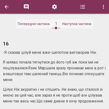





1
Попередня частина
Наступна частина
16
-Я сказав цілуй мене вже-шепотом виговорив Нік.
Я мляво почала тягнутися до його губ аж поки ми не
поцілувалися.Язик Маршала зразу проникає мені в рот і
влаштовує там шалений танець.Він починає спокушати
мене.
Цілує Нік акуратно і не спішить .Не знаю, що сталося зі
мною за цей час, але зараз я не проти щоб він цілував
мене так весь час.Що саме дивне я хочу продовження.