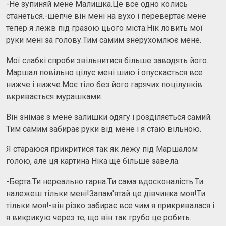
-Не зупиняй мене Малишка.Це все одно колись
станеться.-шепче він мені на вухо і перевертає мене
тепер я лежв під гразою цього міста.Нік ловить мої
руки мені за голову.Тим самим знерухомлює мене.
Мої слабкі спроби звільнитися більше заводять його.
Маршал повільно цілує мені шию і опускається все
нижче і нижче.Моє тіло без його гарячих поцілунків
вкривається мурашками.
Він знімає з мене залишки одягу і розділяється самий.
Тим самим забирає руки від мене і я стаю вільною.
Я стараюся прикритися так як лежу під Маршалом
голою, але ця картина Ніка ще більше завела.
-Берта.Ти нереально гарна.Ти сама вдосконалість.Ти
належеш тільки мені!Запам'ятай це дівчинка моя!Ти
тільки моя!-він різко забирає все чим я прикривалася і
я викрикую через те, що він так грубо це робить.