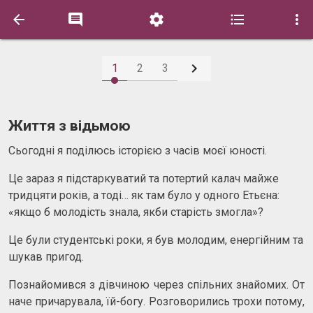






1
2
3
Життя з відьмою
Сьогодні я поділюсь історією з часів моєї юності.
Це зараз я підстаркуватий та потертий калач майже
тридцяти років, а тоді… як там було у одного Етьєна:
«якщо б молодість знала, якби старість змогла»?
Це були студентські роки, я був молодим, енергійним та
шукав пригод.
Познайомився з дівчиною через спільних знайомих. От
наче причарувала, їй-богу. Розговорились трохи потому,