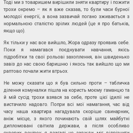
Тоді ми з товаришем вирішили зняти квартиру і пожити
трохи окремо – як я вже сказав, то були часи бурної
молодої енергії, а вона зазвичай погано зживається з
нормальною сталістю зрілих людей (це я про батьків,
якщо що).
Як тільки у нас все вийшло, Жора одразу проявив себе.
Поки я намагався поєднувати навчання, якісь
підробітки та свої рольові захоплення, він швиденько
завіз до нас свою баришню і якось так вийшло що ми
раптово почали жити втрьох.
Не можу сказати що я був сильно проти – табличка
ділення комуналки пішла на користь моєму гаманцю та
й мій сусід трохи взявся за себе, проте цієї ідилії не
вистачило надовго. Попри всі мої намагання, час від
часу наша квартира нагадувала скоріше свинарник,
аніж місце, з якого починають свій шлях майбутні
дипломовані світила держави, а після особливо
суворих вечірок я взагалі не завжди міг відрізнити