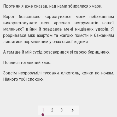
Проте як я вже сказав, над нами збиралися хмари.
Ворог безсовісно користувався моїм небажанням
використовувати весь арсенал інструментів нашої
маленької війни й завдавав мені нищівних ударів. Я
розривався між азартом та жагою помсти й бажанням
лишитись нормальним у очах своєї відьми.
А там ще й мій сусід розсварився зі своєю баришнею.
Почався тотальний хаос.
Зовсім незрозумілі тусовки, алкоголь, крики по ночам.
Ніякого тобі спокою.

1
2
3