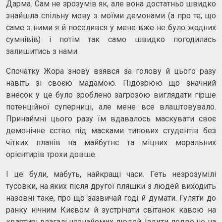
Дарма. Сам не зрозумів як, але вона достатньо швидко
знайшла спільну мову з моїми демонами (а про те, що
саме з ними я й поселився у мене вже не було жодних
сумнівів) і потім так само швидко погодилась
залишитись з нами.
Спочатку Жора знову взявся за голову й цього разу
навіть зі своєю мадамою. Підозрюю що значний
внесок у це було зроблено загрозою виглядати гірше
потенційної суперниці, але мене все влаштовувало.
Принаймні цього разу їм вдавалось маскувати своє
демонічне єство під масками типових студентів без
чітких планів на майбутнє та міцних моральних
орієнтирів трохи довше.
І це були, мабуть, найкращі часи. Геть незрозумілі
тусовки, на яких після другої пляшки з людей виходить
назовні таке, про що зазвичай годі й думати. Гуляти до
ранку нічним Києвом й зустрічати світанок кавою на
квартирі взагалі незнайомих людей. Їздити ледве не на