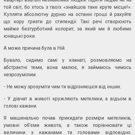
той світ, бо хтось з твоїх «знайшов таке круте місце!».
Купляти абсолютну дурню на останні гроші й рахуйте
що кору гризти до стипендії. Такі речі створюють
майже безтурботний колорит, за який ми й любимо
юнацькі роки.
А може причина була в Ній.
Бувало, сидимо самі у кімнаті, розмовляємо на
абстрактні теми, вона малює, я займаюсь чимось
незрозумілим.
- Не можу зрозуміти чим ти відрізняєшся від інших.
- У дівчат в животі кружляють метелики, а відьом в
голові кажани.
Я машинально почав прикидати розміри метеликів,
умовні об’єми живота, а також порівнювати ці
величини з кажанами та головами відповідно.