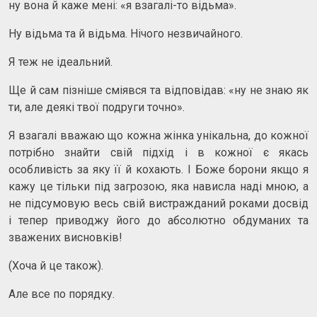
ну вона й каже мені: «я взагалі-то відьма».
Ну відьма та й відьма. Нічого незвичайного.
Я теж не ідеальний.
Ще й сам пізніше сміявся та відповідав: «ну не знаю як
ти, але деякі твої подруги точно».
Я взагалі вважаю що кожна жінка унікальна, до кожної
потрібно знайти свій підхід і в кожної є якась
особливість за яку її й кохають. І Боже борони якщо я
кажу це тільки під загрозою, яка нависла наді мною, а
не підсумовую весь свій вистражданий роками досвід
і тепер приводжу його до абсолютно обдуманих та
зважених висновків!
(Хоча й це також).
Але все по порядку.