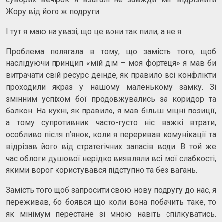
Жору від його ж подруги.
І тут я маю на увазі, що це вони так пили, а не я.
Проблема полягала в тому, що замість того, щоб
наслідуючи принцип «мій дім – моя фортеця» я мав би
витрачати свій ресурс деінде, як правило всі конфлікти
проходили якраз у нашому маленькому замку. Зі
змінним успіхом бої продовжувались за коридор та
балкон. На кухні, як правило, я мав більш міцні позиції,
а тому супротивник часто-густо ніс важкі втрати,
особливо після п’янок, коли я переривав комунікації та
відрізав його від стратегічних запасів води. В той же
час облоги душової нерідко виявляли всі мої слабкості,
якими ворог користувався підступно та без вагань.
Замість того щоб запросити свою нову подругу до нас, я
переживав, бо боявся що коли вона побачить таке, то
як мінімум перестане зі мною навіть спілкуватись.