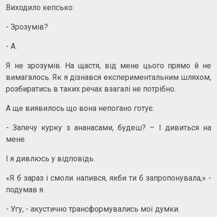
Виходило кепсько.
- Зрозумів?
- А.
Я не зрозумів. На щастя, від мене цього прямо й не
вимагалось. Як я дізнався експериментальним шляхом,
розбиратись в таких речах взагалі не потрібно.
А ще виявилось що вона непогано готує.
- Запечу курку з ананасами, будеш? – І дивиться на
мене.
І я дивлюсь у відповідь.
«Я б зараз і смоли напився, якби ти б запропонувала,» -
подумав я.
- Угу, - акустично трансформувались мої думки.