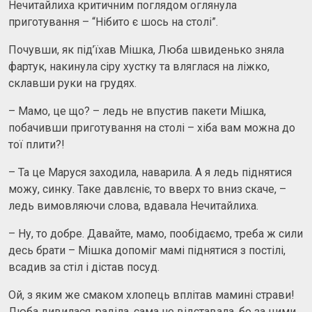
Нечитайлиха критичним поглядом оглянула
приготування – “Нібито є шось на столі”.
Почувши, як під’їхав Мішка, Люба швиденько зняла
фартук, накинула сіру хустку та вляглася на ліжко,
склавши руки на грудях.
– Мамо, це що? – ледь не впустив пакети Мішка,
побачивши приготування на столі – хіба вам можна до
тої плити?!
– Та це Маруся заходила, наварила. А я ледь піднятися
можу, синку. Таке давлєніє, то вверх то вниз скаче, –
ледь вимовляючи слова, вдавала Нечитайлиха.
– Ну, то добре. Давайте, мамо, пообідаємо, треба ж сили
десь брати – Мішка допоміг мамі піднятися з постілі,
всадив за стіл і дістав посуд.
Ой, з яким же смаком хлопець вплітав мамині страви!
Люба дивилася, раділа, сама не відставала, бо за цими