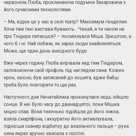
червоніла Люба, проклинаючи подумки Захаровича з
його сучасними технологіями.
– Ма, відки це у нас в селі тєатр? Максимум генделик.
Хоча там такі вистави бувають… Чекай, а ти часом не
про Тіндера питаєшся? – посміхнувся Міша. Зрештою, а
чого б і ні. Най побаче, як зараз люди знайомляться.
Може, ще один день вихідного буде.
Вже через годину Люба впрівала над тим Тіндером,
заповнюючи свій профіль під наглядом сина. Кожен
крок, звісно, був записаний до зошита, адже бабці
треба було повторити то ще раз.
Наступного дня Нечитайлиха прокинулася ледь зійшло
сонце. В неї було часу до дванадцятої, поки Мішка
міцно спав. Вона тихенько підійшла до його ліжка,
взяла смартфона, і аккуратно його активізувала,
піднісши сканер відбитку до вказівного пальця – рука
сина якраз зручно звисала з постілі.