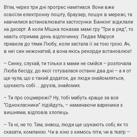
Втім, через три дні прогрес намітився. Вони вже
освоїли електронну пошту, браузер, пошук в мережі, та
навчилися встановлювати застосунки. Банкінг відклали
на десерт. А коли Мішка показав мамі гру “Три в ряд”, то
навіть отримав день відпочинку. Ледве Маруся
привела до тями Любу, коли застала її за тою грою. Ач,
в неї син нежонатий, а вона якісь рекорди встановлює!
– Синку, слухай, ти тільки з мами не смійся – розпочала
Люба бесіду, до якої готувалася останні два дні – а я от
ще чула, що є такий додаток, де люди знайомляться,
шукають собі … друзів, знайомих.
– Ти про соцмережі? Ну, тобі мабуть краще за все
“Однокласники” підійдуть, – наминаючи вареники з
вишнями, відповів хлопець.
– Та ні, не то. Там, знаєш, люди ще шукають собі, як то
сказати, компанію. Чи в кіно з кимось піти, чи в тєатр –