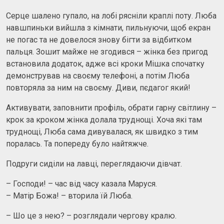
Серце шалено гупало, на лобі рясніли краплі поту. Люба
навшпиньки вийшла з кімнати, пильнуючи, щоб екран
не погас та не довелося знову бігти за відбитком
пальця. Зошит майже не згодився – жінка без пригод
встановила додаток, адже всі кроки Мішка спочатку
демонстрував на своєму телефоні, а потім Люба
повторяла за ним на своєму. Диви, пєдагог який!
Активувати, заповнити профіль, обрати гарну світлину –
крок за кроком жінка долала труднощі. Хоча які там
труднощі, Люба сама дивувалася, як швидко з тим
поралась. Та попереду було найтяжче.
Подруги сиділи на лавці, переглядаючи дівчат.
– Господи! – час від часу казала Маруся.
– Матір Божа! – вторила їй Люба.
– Шо це з нею? – розглядали чергову кралю.