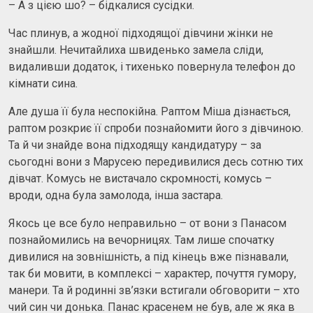
– А з цією шо? – бідкалися сусідки.
Час плинув, а жодної підходящої дівчини жінки не
знайшли. Нечитайлиха швиденько замела сліди,
видаливши додаток, і тихенько повернула телефон до
кімнати сина.
Але душа її була неспокійна. Раптом Міша дізнається,
раптом розкриє її спроби познайомити його з дівчиною.
Та й чи знайде вона підходящу кандидатуру – за
сьогодні вони з Марусею передивилися десь сотню тих
дівчат. Комусь не вистачало скромності, комусь –
вроди, одна була замолода, інша застара.
Якось це все було неправильно – от вони з Панасом
познайомились на вечорницях. Там лише спочатку
дивилися на зовнішність, а під кінець вже пізнавали,
так би мовити, в комплексі – характер, почуття гумору,
манери. Та й родинні зв’язки встигали обговорити – хто
чий син чи донька. Панас красенем не був, але ж яка в