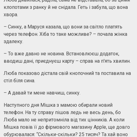
клопотами з ранку й не снідала. Геть і забула, що вона
хвора.
– Синку, а Маруся казала, що вони за світло платять
через телефон. Хіба то таке можливе? – почала жінка
здалеку.
– То вже давно не новина. Встановлюєш додаток,
вводиш дані, приєднуєш карту – справ на п'ять хвилин.
Люба показово дістала свій кнопочний та поставила на
стіл біля сина.
– А давай ти мене навчиш, синку.
Наступного дня Мішка з мамою обирали новий
телефон. На ту справу пішов ледь не весь день, бо
Люба мало не непритомніла від тих цінників. А коли
Мішка повів її до фірмового магазину Apple, ще довго
обурювалася: “Скільки-скільки? 25 тисяч? Та хай воно