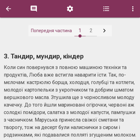






1
2
Попередня частина
3. Тандир, мундир, кіндер
Коли син повернувся з повною машиною техніки та
продуктів, Люба вже встигла наварити їсти. Так, по-
мєлочам: кастрюлю борща, холодця, голубці та котлети,
молодої картопельки з укропчиком та добрим шматом
вершкового масла. Зтушила ще з чорносливом молоду
качечку. До того йшли мариновані огірочки, червоні аж
солодкі помідори, салатка з молодої капусти, пампушки
з часничком. Маруська принесла свіжої сметани та
творогу, тож на десерт були налиснички з сиром і
родзинками, які подавалися полляті згущеним молоком.