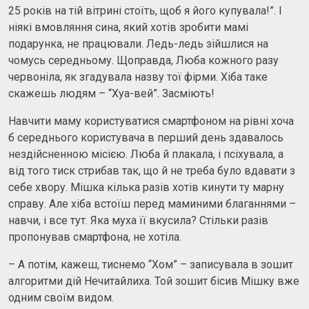
25 років на тій вітрині стоїть, щоб я його купувала!”. І
ніякі вмовляння сина, який хотів зробити мамі
подарунка, не працювали. Ледь-ледь зійшлися на
чомусь середньому. Щоправда, Люба кожного разу
червоніла, як згадувала назву тої фірми. Хіба таке
скажешь людям – “Хуа-вей”. Засміють!
Навчити маму користуватися смартфоном на рівні хоча
б середнього користувача в перший день здавалось
нездійсненною місією. Люба й плакала, і псіхувала, а
від того тиск стрибав так, що й не треба було вдавати з
себе хвору. Мішка кілька разів хотів кинути ту марну
справу. Але хіба встоїш перед маминими благаннями –
навчи, і все тут. Яка муха її вкусила? Стільки разів
пропонував смартфона, не хотіла.
– А потім, кажеш, тиснемо “Хом” – записувала в зошит
алгоритми дій Нечитайлиха. Той зошит бісив Мішку вже
одним своїм видом.