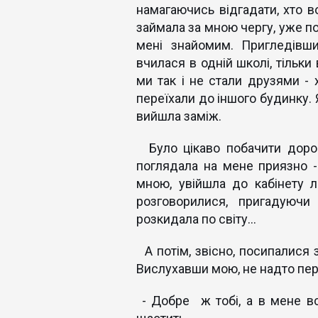
намагаючись відгадати, хто в
займала за мною чергу, уже по
мені знайомим. Пригледівш
вчилася в одній школі, тільки 
ми так і не стали друзями - 
переїхали до іншого будинку. 
вийшла заміж.
Було цікаво побачити дорос
поглядала на мене приязно - 
мною, увійшла до кабінету л
розговорилися, пригадуючи
розкидала по світу...
А потім, звісно, посипалися з
Вислухавши мою, не надто пер
- Добре ж тобі, а в мене все