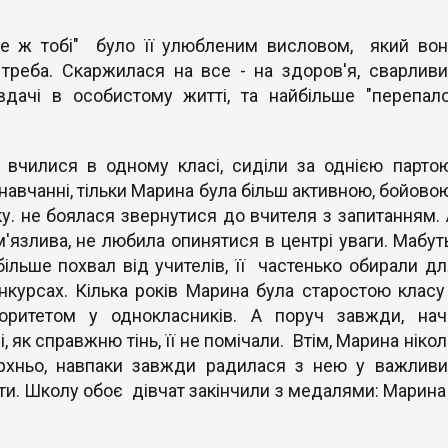
 ж тобі" було її улюбленим висловом, який вон
треба. Скаржилася на все - на здоров'я, сварливи
невдачі в особистому житті, та найбільше "перепало
вчилися в одному класі, сиділи за однією партою
 навчанні, тільки Марина була більш активною, бойовою
. не боялася звернутися до вчителя з запитанням. 
'язлива, не любила опинятися в центрі уваги. Мабуть
ільше похвал від учителів, її частенько обирали дл
онкурсах. Кілька років Марина була старостою класу 
торитетом у однокласників. А поруч завжди, нач
, як справжню тінь, її не помічали. Втім, Марина ніко
рхньо, навпаки завжди радилася з нею у важливи
ети. Школу обоє дівчат закінчили з медалями: Марина 