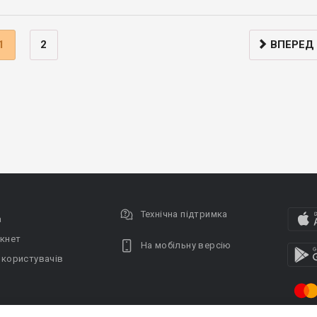
1
2
ВПЕРЕД
Технічна підтримка
а
кнет
На мобільну версію
 користувачів