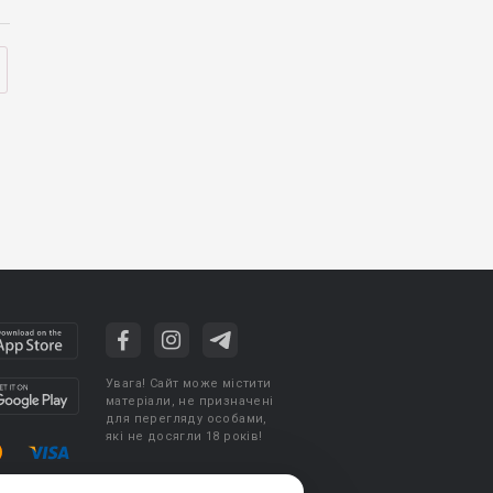
Увага! Сайт може містити
матеріали, не призначені
для перегляду особами,
які не досягли 18 років!