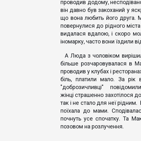
проводив додому, несподівано
він давно був закоханий у яск
що вона любить його друга. 
повернулися до рідного міста
видалася вдалою, і скоро м
іномарку, часто вони їздили ві
А Люда з чоловіком вирішил
більше розчаровувалася в Мак
проводив у клубах і ресторана
біль, платили мало. За рік
"доброзичливці" повідом
жінці страшенно захотілося до
так і не стало для неї рідним.
поїхала до мами. Сподівала
почнуть усе спочатку. Та М
позовом на розлучення.