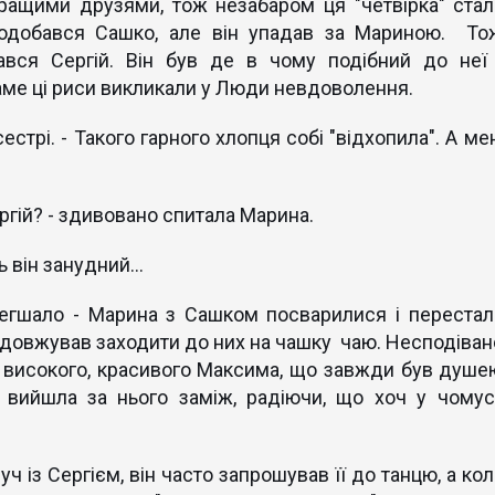
 кращими друзями, тож незабаром ця "четвірка" стал
одобався Сашко, але він упадав за Мариною. То
ся Сергій. Він був де в чому подібний до неї 
саме ці риси викликали у Люди невдоволення.
сестрі. - Такого гарного хлопця собі "відхопила". А ме
ергій? - здивовано спитала Марина.
ь він занудний...
гшало - Марина з Сашком посварилися і перестал
родовжував заходити до них на чашку чаю. Несподіван
- високого, красивого Максима, що завжди був душе
 вийшла за нього заміж, радіючи, що хоч у чомус
ч із Сергієм, він часто запрошував її до танцю, а кол