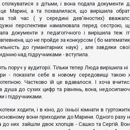
ілкуватися з дітьми, і вона подала документи д
о це Марині, а та похвалилася, що вирішила обрат
на той час ( у середині дев'яностих) вважалс
йдужні перспективи намалювала перед сестрою, щ
ла документи з педагогічного і вирішила теж іт
 впевнена, що не пройде за конкурсом ( бо математик
льність до гуманітарних наук) , але завдяки свої
сидінню над підручниками - вступила.
ь поруч у аудиторії. Тільки тепер Люда вирішила ні 
три - показати себе в новому середовищі такою 
отепною. Частково їй це вдавалося. І хоча вчитис
а душа до сухих цифр та рівнянь, вона, недосипаюч
и і підручниками.
еки ходити, і в кіно, до їхньої кімнати в гуртожитк
 основному вони приходили до Марини. Одного разу н
а до них зайшли двоє хлопців - Сашко та Сергій. Вон