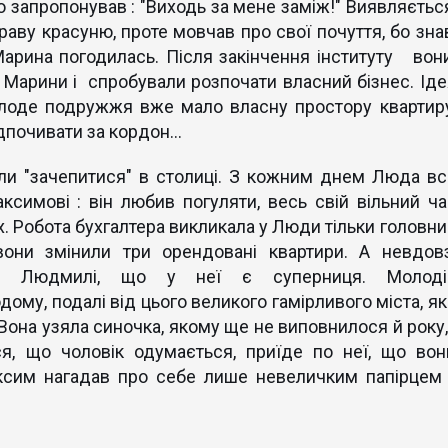
 запропонував : "Виходь за мене заміж!" Виявляється
раву красуню, проте мовчав про свої почуття, бо знав
Марина погодилась. Після закінчення інституту вон
 Марини і спробували розпочати власний бізнес. Іде
олоде подружжя вже мало власну простору квартиру
дпочивати за кордон...
и "зачепитися" в столиці. З кожним днем Люда вс
симові : він любив погуляти, весь свій вільний ча
х. Робота бухгалтера викликала у Люди тільки головни
 вони змінили три орендовані квартири. А невдовз
или Людмилі, що у неї є суперниця. Молоді
дому, подалі від цього великого гамірливого міста, як
 Вона узяла синочка, якому ще не виповнилося й року,
ся, що чоловік одумається, приїде по неї, що вон
аксим нагадав про себе лише невеличким папірцем 