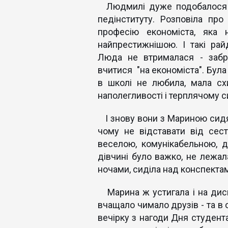
Людмилі дуже подобалося сп
педінституту. Розповіла пр
професію економіста, яка 
найпрестижнішою. І такі ра
Люда не втрималася - забра
вчитися "на економіста". Була
в школі не любила, мала схи
наполегливості і терплячому 
І знову вони з Мариною сидят
чому не відставати від сес
веселою, комунікабельною, д
дівчині було важко, не лежал
ночами, сиділа над конспектам
Марина ж устигала і на дискот
вчащало чимало друзів - та в
вечірку з нагоди Дня студент