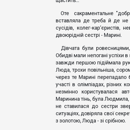
щастить...
Оте сакраментальне "добре
вставляла де треба й де не 
сусідів, колег-кар'єристів, 
двоюрідній сестрі - Марині.
Дівчата були ровесницями, 
Обидві мали непогані успіхи в
завжди першою підіймала руку
Люда, трохи повільніша, сором
через те Марині перепадало б
участі в олімпіадах, різних к
незмінно користувалася ав
Маринина тінь, була Людмила, і
не ставилася до сестри зве
ситуаціях, довіряла свої секр
з золотою, Люда - зі срібною.