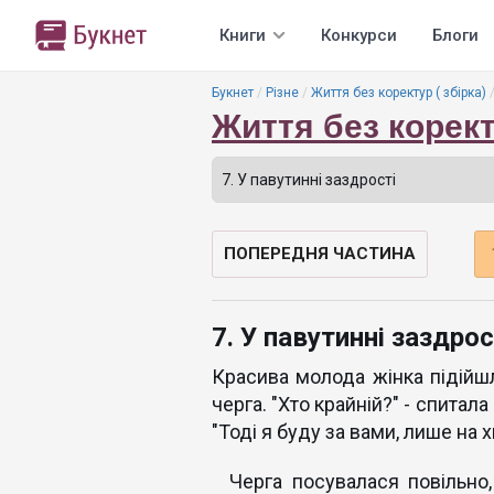
Книги
Конкурси
Блоги
Букнет
Різне
Життя без коректур ( збірка)
Життя без коректу
ПОПЕРЕДНЯ ЧАСТИНА
7. У павутинні заздрос
Красива молода жінка підійшл
черга. "Хто крайній?" - спитал
"Тоді я буду за вами, лише на х
Черга посувалася повільно, 