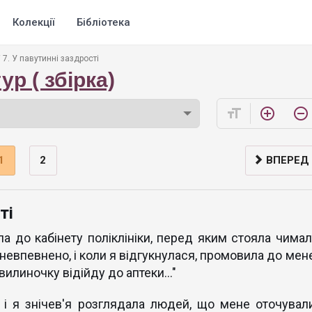
Колекції
Бібліотека
7. У павутинні заздрості
р ( збірка)
format_size
add_circle_outline
remove_circle_outline
1
2
ВПЕРЕД
ті
а до кабінету поліклініки, перед яким стояла чимал
а невпевнено, і коли я відгукнулася, промовила до мен
вилиночку відійду до аптеки..."
і я знічев'я розглядала людей, що мене оточували