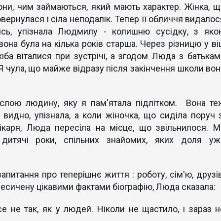
они, чим займаються, який мають характер. Жінка, щ
вернулася і сіла неподалік. Тепер її обличчя видалос
ись, упізнала Людмилу - колишню сусідку, з яко
вона була на кілька років старша. Через різницю у ві
хіба віталися при зустрічі, а згодом Люда з батькам
Я чула, що майже відразу після закінчення школи вон
лою людину, яку я пам'ятала підлітком. Вона те
видно, упізнала, а коли жіночка, що сиділа поруч з
ікаря, Люда пересіла на місце, що звільнилося. М
 дитячі роки, спільних знайомих, яких доля уж
апитання про теперішнє життя : роботу, сім'ю, друзів
есичену цікавими фактами біографію, Люда сказала:
 не так, як у людей. Ніколи не щастило, і зараз н