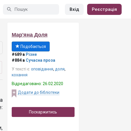
Вхід
Реєстрація
Мар'яна Доля
Подобається
#689 в
Різне
#884 в
Сучасна проза
У тексті є:
оповідання
,
доля
,
кохання
Відредаговано: 26.02.2020
Додати до бібліотеки
а
е:
Поскаржитись
,