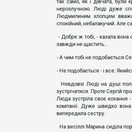
так само, як і дівчата, були
нерозлучною. Люді дуже сп
Людмилиним хлопцем вважав
спокійний, небалакучий. Але 
- Добре ж тобі, - казала вона 
завжди не щастить...
- А чим тобі не подобається С
- Не подобається - і все. Якийс
Невдовзі Люді на душі поле
зустрічатися. Проте Сергій п
Люда зустріла своє кохання 
компанії. Дуже швидко вона
випередила сестру.
На весіллі Марина сиділа пору