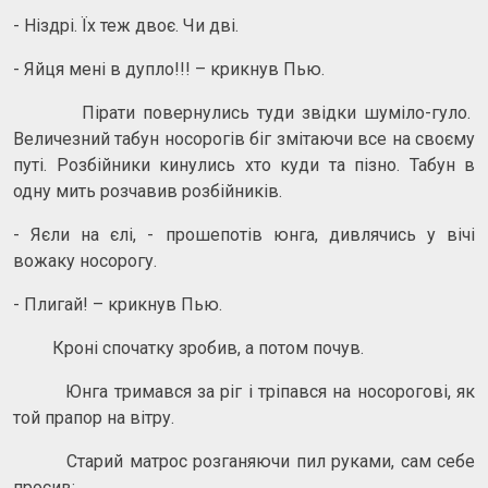
- Ніздрі. Їх теж двоє. Чи дві.
- Яйця мені в дупло!!! – крикнув Пью.
Пірати повернулись туди звідки шуміло-гуло.
Величезний табун носорогів біг змітаючи все на своєму
путі. Розбійники кинулись хто куди та пізно. Табун в
одну мить розчавив розбійників.
- Яєли на єлі, - прошепотів юнга, дивлячись у вічі
вожаку носорогу.
- Плигай! – крикнув Пью.
Кроні спочатку зробив, а потом почув.
Юнга тримався за ріг і тріпався на носорогові, як
той прапор на вітру.
Старий матрос розганяючи пил руками, сам себе
просив: