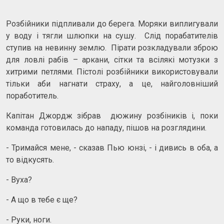
Розбійники підпливали до берега. Моряки виплигували
у воду і тягли шлюпки на сушу. Слід порабатителів
ступив на невинну землю. Пірати розкладували зброю
для ловлі рабів – аркани, сітки та всілякі мотузки з
хитрими петлями. Пістолі розбійники використовували
тільки аби нагнати страху, а це, найголовніший
поработитель.
Капітан Джордж зібрав дюжину розбіників і, поки
команда готовилась до нападу, пішов на розглядини.
- Тримайся мене, - сказав Пью юнзі, - і дивись в оба, а
то відкусять.
- Вуха?
- А що в тебе є ще?
- Руки, ноги.