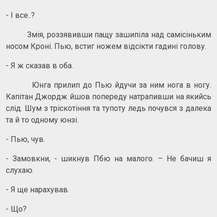
- І все..?
Змія, роззявивши пащу зашипіла над самісіньким
носом Кроні. Пью, встиг ножем відсікти гадині голову.
- Я ж сказав в оба.
Юнга прилип до Пью йдучи за ним нога в ногу.
Капітан Джордж йшов попереду натрапивши на якийсь
слід. Шум з тріскотіння та тупоту ледь почувся з далека
та й то одному юнзі.
- Пью, чув.
- Замовкни, - шикнув Пбю на малого. – Не бачиш я
слухаю.
- Я ще нарахував.
- Що?