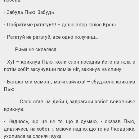
- Забудь Пью. Забудь.
- Побратиме рататуй!!! – доніс вітер голос Кроні.
- Рататуй не рататуй, все одно получиш…
Рима не склалася.
- Ху! – крикнув Пью, коли слон посадив його на ікла, а
потім хобіт засунувши поміж ніг, закинув на спину.
- Батько мій мамонт, мати зайчиха! – збуджено крикнув
Пью.
Слон став на диби і, задравши хобот войовниче
крикнув.
- Надіюсь, що це не те, що я думаю, - сказав Пью,
дивлячись на хобот, і, маючи надію, що то не Якова яки,
ухопився за слонячі вуха.