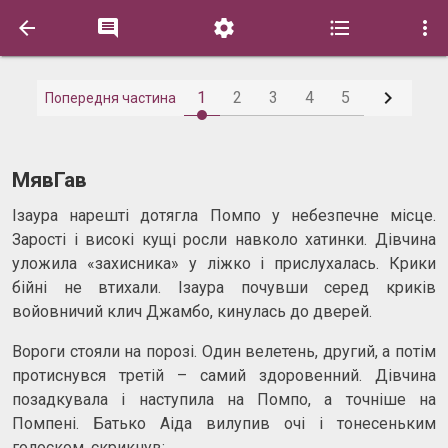






1
2
3
4
5
Попередня частина
МявГав
Ізаура нарешті дотягла Помпо у небезпечне місце.
Зарості і високі кущі росли навколо хатинки. Дівчина
уложила «захисника» у ліжко і прислухалась. Крики
бійні не втихали. Ізаура почувши серед криків
войовничий клич Джамбо, кинулась до дверей.
Вороги стояли на порозі. Один велетень, другий, а потім
протиснувся третій – самий здоровенний. Дівчина
позадкувала і наступила на Помпо, а точніше на
Помпені. Батько Аіда вилупив очі і тонесеньким
голоском, скрикнув: