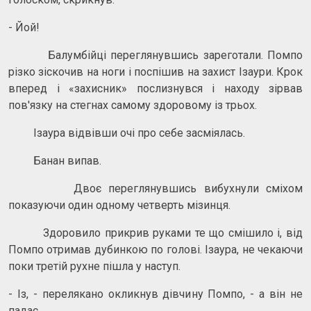
- Йой!
Балумбійці переглянувшись зареготали. Помпо
різко зіскочив на ноги і поспішив на захист Ізаури. Крок
вперед і «захисник» послизнувся і находу зірвав
пов'язку на стегнах самому здоровому із трьох.
Ізаура відвівши очі про себе засміялась.
Банан випав.
Двоє переглянувшись вибухнули сміхом
показуючи один одному четверть мізинця.
Здоровило прикрив руками те що смішило і, від
Помпо отримав дубинкою по голові. Ізаура, не чекаючи
поки третій рухне пішла у наступ.
- Із, - перелякано окликнув дівчину Помпо, - а він не
падає.