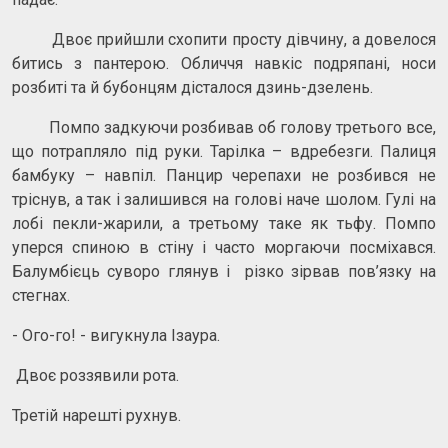
Двоє прийшли схопити просту дівчину, а довелося
битись з пантерою. Обличчя навкіс подряпані, носи
розбиті та й бубонцям дісталося дзинь-дзелень.
Помпо задкуючи розбивав об голову третього все,
що потрапляло під руки. Тарілка – вдребезги. Палиця
бамбуку – навпіл. Панцир черепахи не розбився не
тріснув, а так і залишився на голові наче шолом. Гулі на
лобі пекли-жарили, а третьому таке як тьфу. Помпо
уперся спиною в стіну і часто моргаючи посміхався.
Балумбієць суворо глянув і різко зірвав пов’язку на
стегнах.
- Ого-го! - вигукнула Ізаура.
Двоє роззявили рота.
Третій нарешті рухнув.