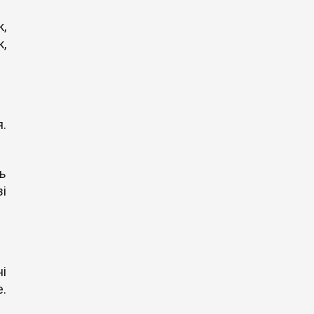
,
,
.
ь
і
і
е.