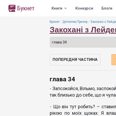
Книги
Конкурси
Блоги
Букнет
Детектив/Трилер
Закохані з Лейде
Закохані з Лейде
ПОПЕРЕДНЯ ЧАСТИНА
глава 34
- Запсокойся, Вільмо, заспоко
так близько до себе, що я чула
- Що він тут робить? – стави
рікою по моїх щоках. Я вла