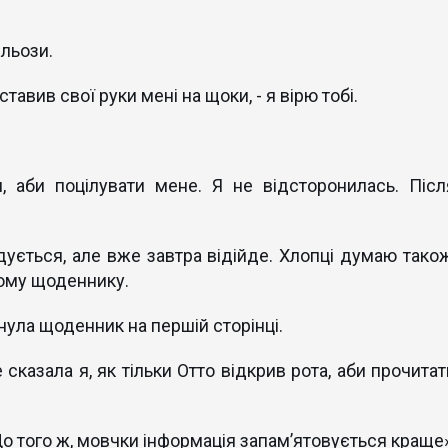
сльози.
ставив свої руки мені на щоки, - я вірю тобі.
я, аби поцілувати мене. Я не відсторонилась. Післ
дується, але вже завтра відійде. Хлопці думаю також
ьому щоденнику.
рнула щоденник на першій сторінці.
 сказала я, як тільки Отто відкрив рота, аби прочитат
До того ж, мовчки інформація запам’ятовується краще