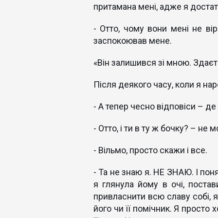
притамана мені, адже я достат
- Отто, чому вони мені не ві
заспокоював мене.
«Він залишився зі мною. Здаєт
Після деякого часу, коли я нар
- А тепер чесно відповіси – д
- Отто, і ти в ту ж бочку? – не 
- Вільмо, просто скажи і все.
- Та не знаю я. НЕ ЗНАЮ. І пон
я глянула йому в очі, поста
привласнити всю славу собі, як
його чи її помічник. Я просто