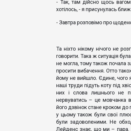
- Так, там дійсно щось вагом
хотілось, - я присунулась ближ
- Завтра розповімо про щоденни
Та ніхто нікому нічого не роз
говорити. Така ж ситуація була
не могла, тому також почала з
просити вибачення. Отто також
йому не вийшло. Єдине, чого я
наші труди підуть коту під хві
них і слова лишнього не п
нервуватись – це мовчанка в
його дзвінок стане кроком до п
у цьому також були свої плюс
були задоволеними. Не обход
Лейденс знає, що ми – пара. 