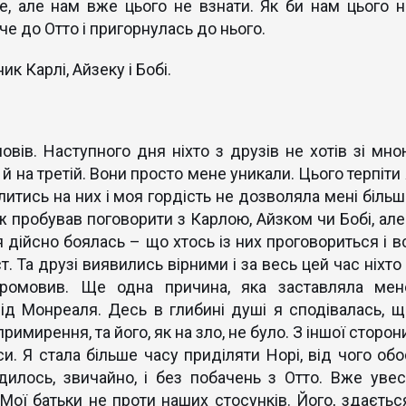
е, але нам вже цього не взнати. Як би нам цього н
че до Отто і пригорнулась до нього.
к Карлі, Айзеку і Бобі.
повів. Наступного дня ніхто з друзів не хотів зі мно
 й на третій. Вони просто мене уникали. Цього терпіти
литись на них і моя гордість не дозволяла мені більш
 пробував поговорити з Карлою, Айзком чи Бобі, але 
 дійсно боялась – що хтось із них проговориться і вс
ст. Та друзі виявились вірними і за весь цей час ніхто
ромовив. Ще одна причина, яка заставляла мен
ід Монреаля. Десь в глибині душі я сподівалась, щ
римирення, та його, як на зло, не було. З іншої сторон
и. Я стала більше часу приділяти Норі, від чого обо
илось, звичайно, і без побачень з Отто. Вже увес
Мої батьки не проти наших стосунків. Його, здається