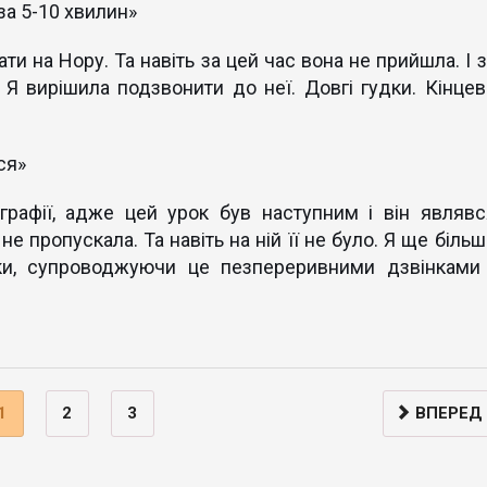
а 5-10 хвилин»
ати на Нору. Та навіть за цей час вона не прийшла. І 
. Я вирішила подзвонити до неї. Довгі гудки. Кінцев
ся»
графії, адже цей урок був наступним і він являвс
е пропускала. Та навіть на ній її не було. Я ще більш
ки, супроводжуючи це пезпереривними дзвінками 
1
2
3
ВПЕРЕД