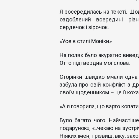
Я зосередилась на тексті. Що
оздоблений всередині різ
сердечок і зірочок.
«Усе в стилі Моніки»
На полях було акуратно виведе
Отто підтвердив мої слова.
Сторінки швидко мчали одна 
забула про свій конфлікт з д
своїм щоденником – це її коха
«А я говорила, що варто копати
Було багато чого. Найчастіше
подарунок», «..чекаю на зустрі
Ніяких імен, прізвищ, віку, зах