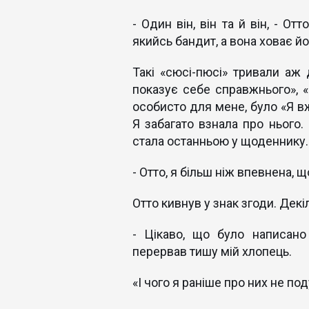
- Один він, він та й він, - О
якийсь бандит, а вона ховає йо
Такі «сюсі-пюсі» тривали аж 
показує себе справжнього», «..
особисто для мене, було «Я вж
Я забагато взнала про нього. 
стала останньою у щоденнику. Д
- Отто, я більш ніж впевнена, щ
Отто кивнув у знак згоди. Де
- Цікаво, що було написано
перервав тишу мій хлопець.
«І чого я раніше про них не по