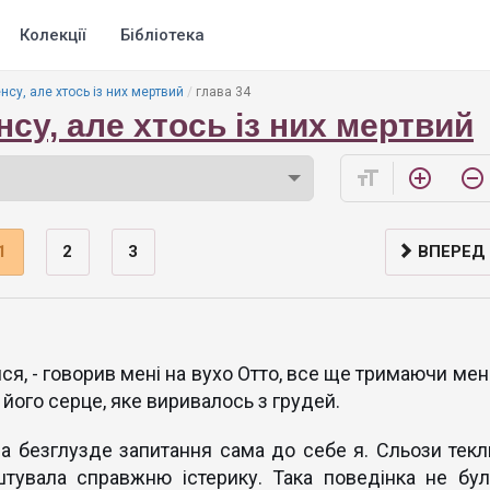
Колекції
Бібліотека
нсу, але хтось із них мертвий
глава 34
нсу, але хтось із них мертвий
format_size
add_circle_outline
remove_circle_outline
1
2
3
ВПЕРЕД
йся, - говорив мені на вухо Отто, все ще тримаючи мен
 його серце, яке виривалось з грудей.
ла безглузде запитання сама до себе я. Сльози текл
штувала справжню істерику. Така поведінка не бул