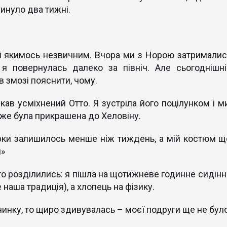
минуло два тижні.
і якимось незвичним. Вчора ми з Норою затрималис
 я повернулась далеко за північ. Але сьогоднішні
в змозі пояснити, чому.
ав усміхнений Отто. Я зустріла його поцілунком і ми
вже була прикрашена до Хеловіну.
ірки залишилось менше ніж тиждень, а мій костюм щ
й»
то розділились: я пішла на щотижневе годинне сидінн
 наша традиція), а хлопець на фізику.
чинку, то щиро здивувалась – моєї подруги ще не було