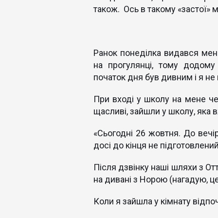
також. Ось в такому «застої» 
Ранок понеділка видався мен
на прогулянці, тому додому
початок дня був дивним і я не 
При вході у школу на мене чек
щасливі, зайшли у школу, яка 
«Сьогодні 26 жовтня. До веч
досі до кінця не підготовлени
Після дзвінку наші шляхи з От
на дивані з Норою (нагадую, це
Коли я зайшла у кімнату відпо