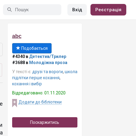
Вхід
Реєстрація
abc
Подобається
#4340 в
Детектив/Трилер
#3688 в
Молодіжна проза
У тексті є:
друзі та вороги
,
школа
підлітки перше кохання
,
кохання і вибір
Відредаговано: 01.11.2020
Додати до бібліотеки
е
Поскаржитись
и
а