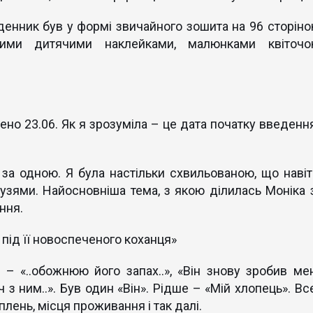
денник був у формі звичайного зошита на 96 сторінок
ними дитячими наклейками, малюнками квіточок
но 23.06. Як я зрозуміла – це дата початку введення
за одною. Я була настільки схвильованою, що навіт
рузями. Найосновніша тема, з якою ділилась Моніка з
ння.
 під її новоспеченого коханця»
 – «..обожнюю його запах..», «Він знову зробив мен
ч з ним..». Був один «Він». Рідше – «Мій хлопець». Вс
оплень, місця проживання і так далі.