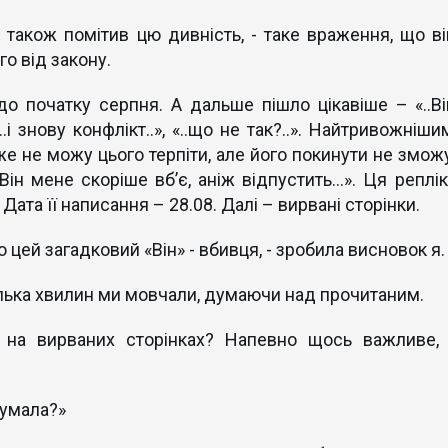
тто також помітив цю дивність, - таке враження, що ві
го від закону.
до початку серпня. А дальше пішло цікавіше – «..Ві
і знову конфлікт..», «..що не так?..». Найтривожніши
е не можу цього терпіти, але його покинути не зможу
Він мене скоріше вб’є, аніж відпустить…». Ця реплік
ата її написання – 28.08. Далі – вирвані сторінки.
о цей загадковий «Він» - вбивця, - зробила висновок я.
кілька хвилин ми мовчали, думаючи над прочитаним.
 на вирваних сторінках? Напевно щось важливе, 
думала?»