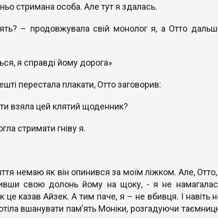
ньо стримана особа. Але тут я здалась.
рять? – продовжувала свій монолог я, а Отто дальш
ься, я справді йому дорога»
ешті перестала плакати, Отто заговорив:
е ти взяла цей клятий щоденник?
могла стримати гніву я.
яття немаю як він опинився за моїм ліжком. Але, Отто,
вивши свою долонь йому на щоку, - я не намагалас
 це казав Айзек. А тим паче, я – не вбивця. І навіть 
 хотіла вшанувати пам’ять Моніки, розгадуючи таємниц