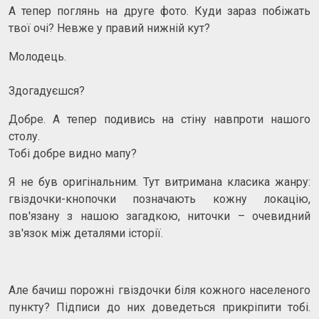
А тепер поглянь на друге фото. Куди зараз побіжать
твої очі? Невже у правий нижній кут?
Молодець.
Здогадуєшся?
Добре. А тепер подивись на стіну навпроти нашого
столу.
Тобі добре видно мапу?
Я не був оригінальним. Тут витримана класика жанру:
гвіздочки-кнопочки позначають кожну локацію,
пов'язану з нашою загадкою, ниточки – очевидний
зв'язок між деталями історії.
Але бачиш порожні гвіздочки біля кожного населеного
пункту? Підписи до них доведеться прикріпити тобі.