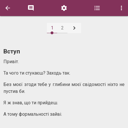






1
2
Вступ
Привіт.
Та чого ти стукаєш? Заходь так.
Без моєї згоди тебе у глибини моєї свідомості ніхто не
пустив би.
Я ж знав, що ти прийдеш.
А тому формальності зайві.