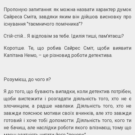
Пропоную запитання: як можна назвати характер думок
Сайреса Сміта, завдяки яким він дійшов висновку про
існування "таємничого помічника"?
Стій-стій… Я відповім за тебе. Ідилія тиші, пам'ятаєш?
Коротше. Те, що робив Сайрес Сміт, щоби виявити
Капітана Немо, – це різновид роботи детектива.
Розумієш, до чого я?
Я до того, що бувають випадки, коли детектив потрібен,
щоби вистежити і розгадати діяльність того, хто не є
злочинцем, а радше навпаки. Діяльність того, хто не
завжди пояснює мотиви своїх вчинків, але хто завжди
готовий і хоче тобі допомогти. Діяльність того, кого ти
не бачиш, але наслідки роботи якого впізнаєш, тому що
маєш здатність читати його "почерк".