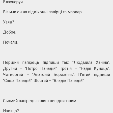
Власноруч.
Візьми он на підвіконні папірці та маркер.
Узяв?
Добре.
Почали.
Перший папірець підпиши так: "Людмила Ханіна".
Другий – "Петро Панадій". Третій – "Надія Кунець".
Четвертий – "Анатолій Бережняк". П'ятий підпиши
"Саша Панадій". Шостий – "Владік Панадій".
Сьомий папірець залиш непідписаним.
Навіщо?