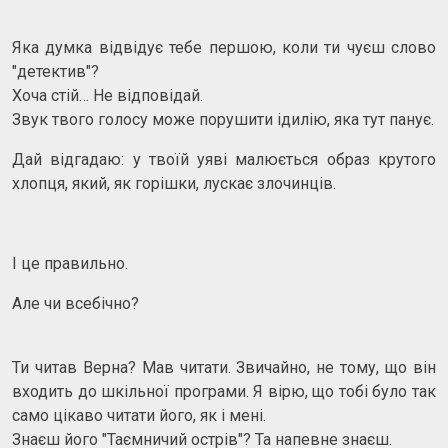
Яка думка відвідує тебе першою, коли ти чуєш слово
"детектив"?
Хоча стій… Не відповідай.
Звук твого голосу може порушити ідилію, яка тут панує.
Дай відгадаю: у твоїй уяві малюється образ крутого
хлопця, який, як горішки, лускає злочинців.
І це правильно.
Але чи всебічно?
Ти читав Верна? Мав читати. Звичайно, не тому, що він
входить до шкільної програми. Я вірю, що тобі було так
само цікаво читати його, як і мені.
Знаєш його "Таємничий острів"? Та напевне знаєш.