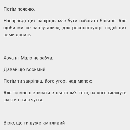
Потім поясню.
Насправді цих папірців має бути набагато більше. Але
щоби ми не заплуталися, для реконструкції подій цих
семи досить.
Хоча ні. Мало не забув.
Давай ще восьмий.
Потім ти закріпиш його угорі, над мапою.
Але ти маєш вписати в нього ім'я того, на кого вкажуть
факти і твоє чуття.
Вірю, що ти дуже кмітливий.