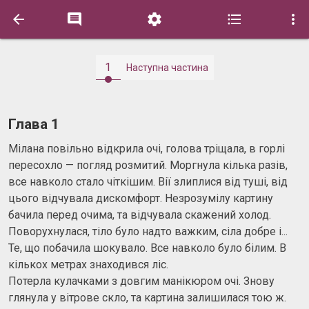





1
Наступна частина
Глава 1
Мілана повільно відкрила очі, голова тріщала, в горлі
пересохло — погляд розмитий. Моргнула кілька разів,
все навколо стало чіткішим. Вії злиплися від туші, від
цього відчувала дискомфорт. Незрозумілу картину
бачила перед очима, та відчувала скажений холод.
Поворухнулася, тіло було надто важким, сіла добре і...
Те, що побачила шокувало. Все навколо було білим. В
кількох метрах знаходився ліс.
Потерла кулачками з довгим манікюром очі. Знову
глянула у вітрове скло, та картина залишилася тою ж.