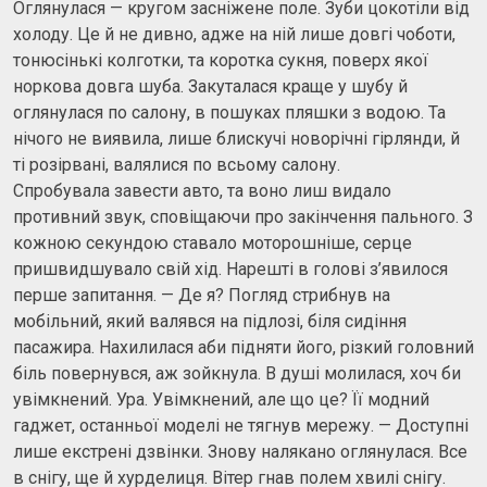
Оглянулася — кругом засніжене поле. Зуби цокотіли від
холоду. Це й не дивно, адже на ній лише довгі чоботи,
тонюсінькі колготки, та коротка сукня, поверх якої
норкова довга шуба. Закуталася краще у шубу й
оглянулася по салону, в пошуках пляшки з водою. Та
нічого не виявила, лише блискучі новорічні гірлянди, й
ті розірвані, валялися по всьому салону.
Спробувала завести авто, та воно лиш видало
противний звук, сповіщаючи про закінчення пального. З
кожною секундою ставало моторошніше, серце
пришвидшувало свій хід. Нарешті в голові з’явилося
перше запитання. — Де я? Погляд стрибнув на
мобільний, який валявся на підлозі, біля сидіння
пасажира. Нахилилася аби підняти його, різкий головний
біль повернувся, аж зойкнула. В душі молилася, хоч би
увімкнений. Ура. Увімкнений, але що це? Її модний
гаджет, останньої моделі не тягнув мережу. — Доступні
лише екстрені дзвінки. Знову налякано оглянулася. Все
в снігу, ще й хурделиця. Вітер гнав полем хвилі снігу.