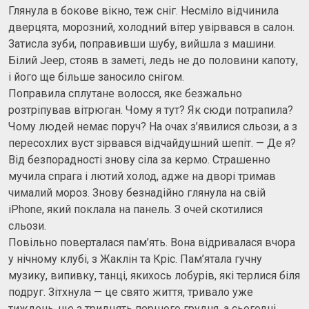
Глянула в бокове вікно, теж сніг. Несміло відчинила
дверцята, морозний, холодний вітер увірвався в салон.
Затисла зуби, поправивши шубу, вийшла з машини.
Білий Jeep, стояв в заметі, ледь не до половини капоту,
і його ще більше заносило снігом.
Поправила сплутане волосся, яке безжально
розтріпував вітрюган. Чому я тут? Як сюди потрапила?
Чому людей немає поруч? На очах з’явилися сльози, а з
пересохлих вуст зірвався відчайдушний шепіт. — Де я?
Від безпорадності знову сіла за кермо. Страшенно
мучила спрага і лютий холод, адже на дворі тримав
чималий мороз. Знову безнадійно глянула на свій
iPhone, який поклала на панель. З очей скотилися
сльози.
Повільно поверталася пам’ять. Вона відривалася вчора
у нічному клубі, з Жаклін та Кріс. Пам’ятала гучну
музику, випивку, танці, якихось лобурів, які терлися біля
подруг. Зітхнула — це свято життя, тривало уже
тиждень, ще з тридцять першого грудня, а сьогодні...