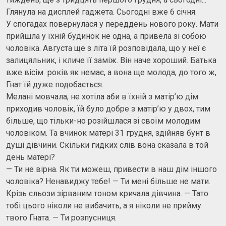
Глянула на дисплей гаджета. Сьогодні вже 6 січня.
У спогадах повернулася у переддень нового року. Мати
прийшла у їхній будинок не одна, а привела зі собою
чоловіка. Августа ще з літа їй розповідала, що у неї є
залицяльник, і кличе її заміж. Він наче хороший. Батька
вже вісім років як немає, а вона ще молода, до того ж,
Гнат їй дуже подобається.
Мелані мовчала, не хотіла аби в їхній з матір’ю дім
приходив чоловік, їй було добре з матір’ю у двох, тим
більше, що тільки-но розійшлася зі своїм молодим
чоловіком. Та вчинок матері 31 грудня, здійняв бунт в
душі дівчини. Скільки гидких слів вона сказала в той
день матері?
— Ти не вірна. Як ти можеш, привести в наш дім іншого
чоловіка? Ненавиджу тебе! — Ти мені більше не мати.
Крізь сльози зірваним тоном кричала дівчина. — Тато
тобі цього ніколи не вибачить, а я ніколи не прийму
твого Гната. — Ти розпусниця.