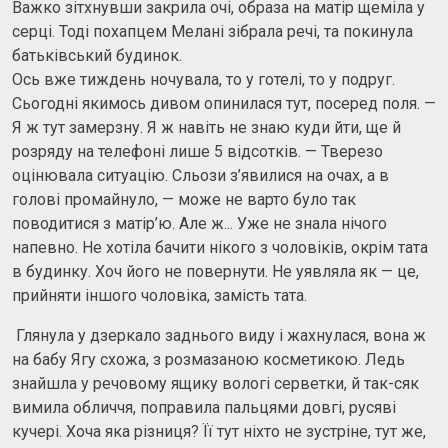
Важко зітхнувши закрила очі, образа на матір щеміла у
серці. Тоді похапцем Мелані зібрала речі, та покинула
батьківський будинок.
Ось вже тиждень ночувала, то у готелі, то у подруг.
Сьогодні якимось дивом опинилася тут, посеред поля. —
Я ж тут замерзну. Я ж навіть не знаю куди йти, ще й
розряду на телефоні лише 5 відсотків. — Тверезо
оцінювала ситуацію. Сльози з’явилися на очах, а в
голові промайнуло, — може не варто було так
поводитися з матір’ю. Але ж... Уже не знала нічого
напевно. Не хотіла бачити нікого з чоловіків, окрім тата
в будинку. Хоч його не повернути. Не уявляла як — це,
прийняти іншого чоловіка, замість тата.
Глянула у дзеркало заднього виду і жахнулася, вона ж
на бабу Ягу схожа, з розмазаною косметикою. Ледь
знайшла у речовому ящику вологі серветки, й так-сяк
вимила обличчя, поправила пальцями довгі, русяві
кучері. Хоча яка різниця? Її тут ніхто не зустріне, тут же,