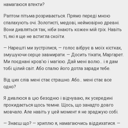
намагаюся втекти?
Раптом пітьма розривається. Прямо переді мною
спалахують очі. Золотисті, медові, неймовірно древні.
Вони дивляться так, ніби знають кожен мій гріх. Навіть
ті, які я ще не встигла скоїти.
— Нарешті ми зустрілися, — голос вібрує в моїх кістках,
змушуючи серце завмирати. — Досить тікати, Маргарет.
Ми поєднані кров’ю і магією. Дай мені волю... і я дам
тобі цілий світ. Або спалю його дотла заради тебе.
Від цих слів мені стає страшно. Або... мені стає все
одно?
Я дивлюся в цю безодню і відчуваю, як усередині
прокидається щось темне. Щось, що занадто довго
мовчало. Але навіть у цей момент я не зраджую собі.
— Знаєш що? — хриплю я, намагаючись віддихатися. —