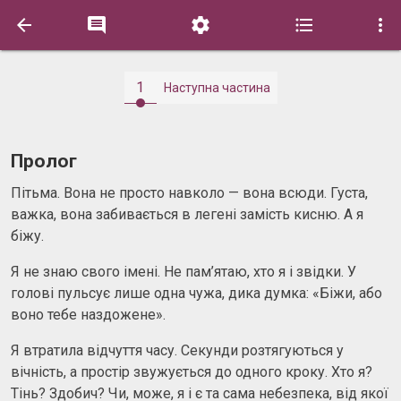





1
Наступна частина
Пролог
Пітьма. Вона не просто навколо — вона всюди. Густа,
важка, вона забивається в легені замість кисню. А я
біжу.
Я не знаю свого імені. Не пам’ятаю, хто я і звідки. У
голові пульсує лише одна чужа, дика думка: «Біжи, або
воно тебе наздожене».
Я втратила відчуття часу. Секунди розтягуються у
вічність, а простір звужується до одного кроку. Хто я?
Тінь? Здобич? Чи, може, я і є та сама небезпека, від якої